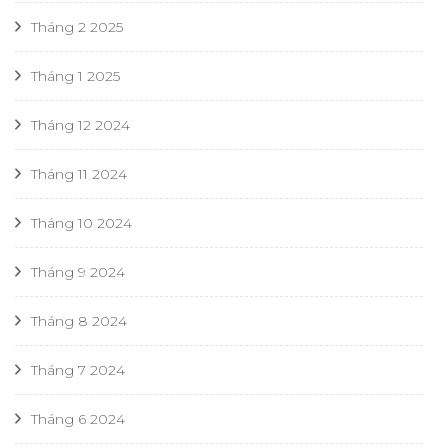
Tháng 2 2025
Tháng 1 2025
Tháng 12 2024
Tháng 11 2024
Tháng 10 2024
Tháng 9 2024
Tháng 8 2024
Tháng 7 2024
Tháng 6 2024