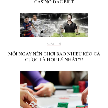
CASINO ĐẶC BIỆT
GIẢI TRÍ
MỖI NGÀY NÊN CHƠI BAO NHIÊU KÈO CÁ
CƯỢC LÀ HỢP LÝ NHẤT???