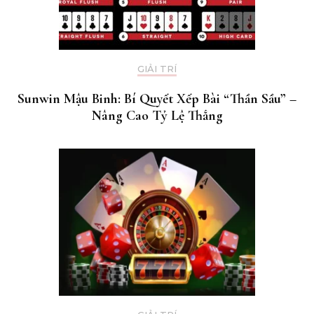
GIẢI TRÍ
Sunwin Mậu Binh: Bí Quyết Xếp Bài “Thần Sầu” –
Nâng Cao Tỷ Lệ Thắng