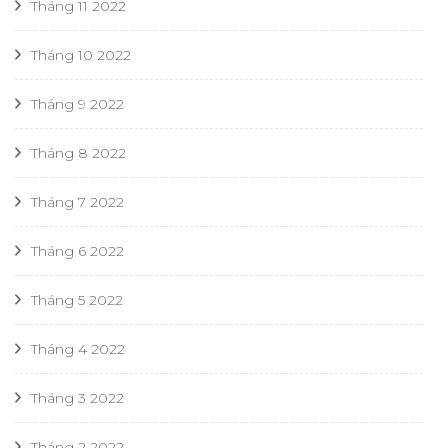
Tháng 11 2022
Tháng 10 2022
Tháng 9 2022
Tháng 8 2022
Tháng 7 2022
Tháng 6 2022
Tháng 5 2022
Tháng 4 2022
Tháng 3 2022
Tháng 2 2022