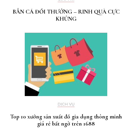
BẮN CÁ ĐỔI THƯỞNG – RINH QUÀ CỰC
KHỦNG
DỊCH VỤ
Top 10 xưởng sản xuất đồ gia dụng thông minh
giá rẻ bất ngờ trên 1688