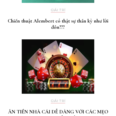
GIẢI TRÍ
Chiến thuật Alembert có thật sự thần kỳ như lời
đồn???
GIẢI TRÍ
ĂN TIỀN NHÀ CÁI DỄ DÀNG VỚI CÁC MẸO