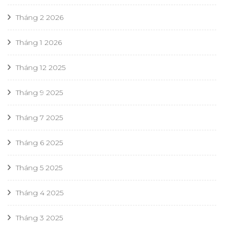
Tháng 2 2026
Tháng 1 2026
Tháng 12 2025
Tháng 9 2025
Tháng 7 2025
Tháng 6 2025
Tháng 5 2025
Tháng 4 2025
Tháng 3 2025