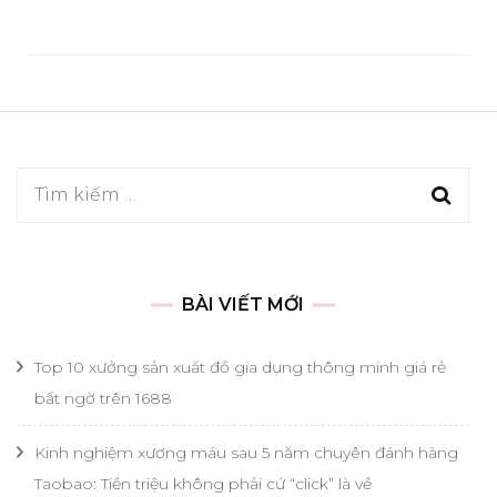
Tìm
kiếm
cho:
BÀI VIẾT MỚI
Top 10 xưởng sản xuất đồ gia dụng thông minh giá rẻ
bất ngờ trên 1688
Kinh nghiệm xương máu sau 5 năm chuyên đánh hàng
Taobao: Tiền triệu không phải cứ “click” là về