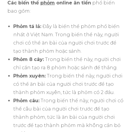
Các biến thể
phỏm
online ăn tiền
phổ biến
bao gồm:
Phỏm tá lả:
Đây là biến thể phỏm phổ biến
nhất ở Việt Nam. Trong biến thể này, người
chơi có thể ăn bài của người chơi trước để
tạo thành phỏm hoặc sảnh.
Phỏm 8 cây:
Trong biến thể này, người chơi
chỉ cần tạo ra 8 phỏm hoặc sảnh để thắng.
Phỏm xuyên:
Trong biến thể này, người chơi
có thể ăn bài của người chơi trước để tạo
thành phỏm xuyên, tức là phỏm có 2 đầu.
Phỏm câu:
Trong biến thể này, người chơi có
thể câu bài của người chơi trước để tạo
thành phỏm, tức là ăn bài của người chơi
trước để tạo thành phỏm mà không cần bỏ