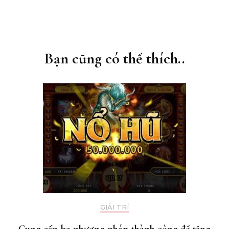
Điều
hướng
bài
Bạn cũng có thể thích..
viết
GIẢI TRÍ
Cung cấp ba phương pháp thành công để tăng