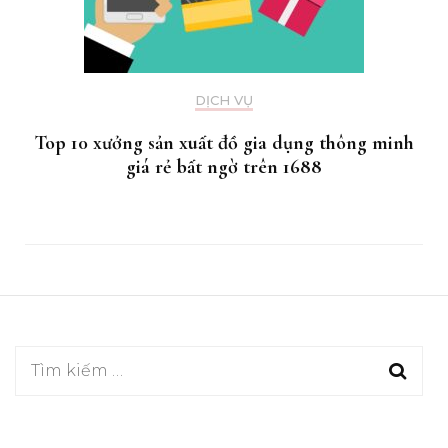
DỊCH VỤ
Top 10 xưởng sản xuất đồ gia dụng thông minh
giá rẻ bất ngờ trên 1688
Tìm
kiếm
cho: