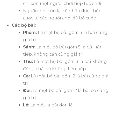
chỉ còn một người chơi tiếp tục chơi.
Người chơi còn lại sẽ nhận được tiền
cược từ các người chơi đã bỏ cuộc.
Các bộ bài:
Phỏm:
Là một bộ bài gồm 3 lá bài cùng
giá trị.
Sảnh:
Là một bộ bài gồm 5 lá bài liên
tiếp, không cần cùng giá trị.
Thú:
Là một bộ bài gồm 3 lá bài không
đồng chất và không liên tiếp.
Cạ:
Là một bộ bài gồm 2 lá bài cùng giá
trị.
Đôi:
Là một bộ bài gồm 2 lá bài có cùng
giá trị.
Lẻ:
Là một lá bài đơn lẻ.