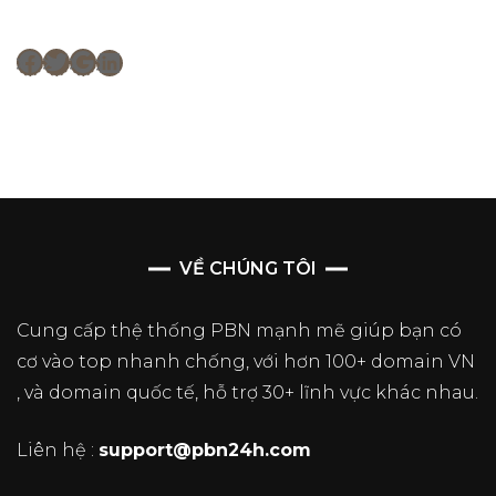
Facebook
Twitter
Google
LinkedIn
VỀ CHÚNG TÔI
Cung cấp thệ thống PBN mạnh mẽ giúp bạn có
cơ vào top nhanh chống, với hơn 100+ domain VN
, và domain quốc tế, hỗ trợ 30+ lĩnh vực khác nhau.
Liên hệ :
support@pbn24h.com