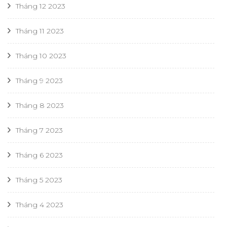
Tháng 12 2023
Tháng 11 2023
Tháng 10 2023
Tháng 9 2023
Tháng 8 2023
Tháng 7 2023
Tháng 6 2023
Tháng 5 2023
Tháng 4 2023