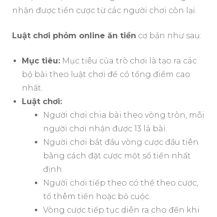
nhận được tiền cược từ các người chơi còn lại.
Luật chơi phỏm online ăn tiền
cơ bản như sau:
Mục tiêu:
Mục tiêu của trò chơi là tạo ra các
bộ bài theo luật chơi để có tổng điểm cao
nhất.
Luật chơi:
Người chơi chia bài theo vòng tròn, mỗi
người chơi nhận được 13 lá bài.
Người chơi bắt đầu vòng cược đầu tiên
bằng cách đặt cược một số tiền nhất
định.
Người chơi tiếp theo có thể theo cược,
tố thêm tiền hoặc bỏ cuộc.
Vòng cược tiếp tục diễn ra cho đến khi