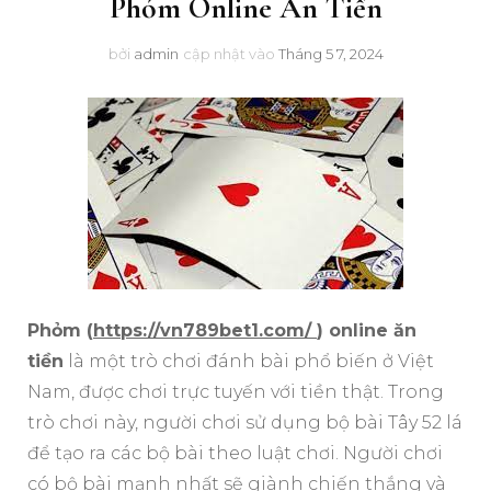
Phỏm Online Ăn Tiền
bởi
admin
cập nhật vào
Tháng 5 7, 2024
Phỏm (
https://vn789bet1.com/
) online ăn
tiền
là một trò chơi đánh bài phổ biến ở Việt
Nam, được chơi trực tuyến với tiền thật. Trong
trò chơi này, người chơi sử dụng bộ bài Tây 52 lá
để tạo ra các bộ bài theo luật chơi. Người chơi
có bộ bài mạnh nhất sẽ giành chiến thắng và