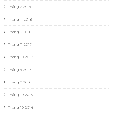
Tháng 2 2019
Tháng 11 2018
Tháng 9 2018
Tháng 11 2017
Tháng 10 2017
Tháng 9 2017
Tháng 9 2016
Tháng 10 2015
Tháng 10 2014