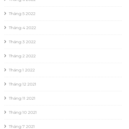
Tháng 5 2022
Tháng 4 2022
Tháng 3 2022
Tháng 2 2022
Tháng 1 2022
Tháng 12 2021
Tháng 11 2021
Tháng 10 2021
Tháng 7 2021