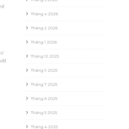
hể
Tháng 4 2026
Tháng 2 2026
Tháng 1 2026
tự
Tháng 12 2025
vật
Tháng 9 2025
Tháng 7 2025
Tháng 6 2025
Tháng 5 2025
Tháng 4 2025