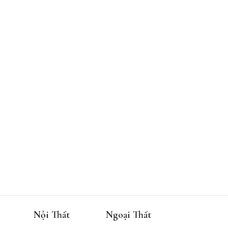
Nội Thất
Ngoại Thất