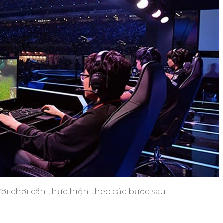
ười chơi cần thực hiện theo các bước sau: