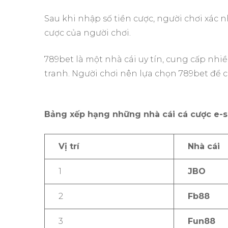
Sau khi nhập số tiền cược, người chơi xác 
cược của người chơi.
789bet là một nhà cái uy tín, cung cấp nhiều
tranh. Người chơi nên lựa chọn 789bet để c
Bảng xếp hạng những nhà cái cá cược e-sp
Vị trí
Nhà cái
1
JBO
2
Fb88
3
Fun88