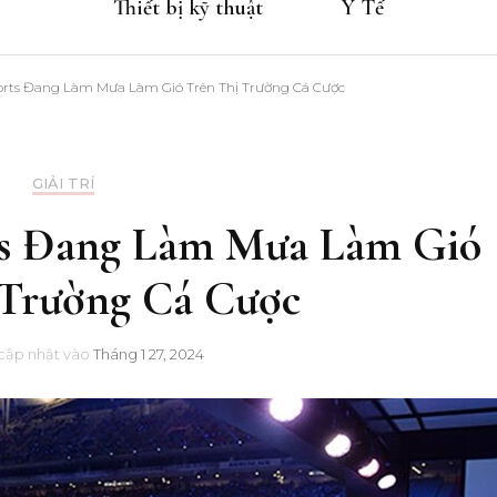
Thiết bị kỹ thuật
Y Tế
orts Đang Làm Mưa Làm Gió Trên Thị Trường Cá Cược
GIẢI TRÍ
ts Đang Làm Mưa Làm Gió
 Trường Cá Cược
cập nhật vào
Tháng 1 27, 2024