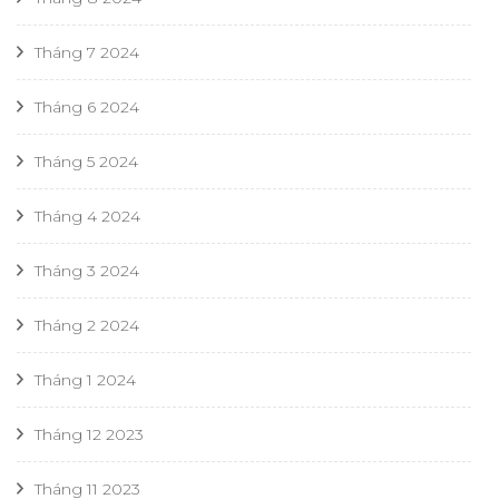
Tháng 7 2024
Tháng 6 2024
Tháng 5 2024
Tháng 4 2024
Tháng 3 2024
Tháng 2 2024
Tháng 1 2024
Tháng 12 2023
Tháng 11 2023