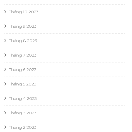
Tháng 10 2023
Tháng 9 2023
Tháng 8 2023
Tháng 7 2023
Tháng 6 2023
Tháng 5 2023
Tháng 4 2023
Tháng 3 2023
Tháng 2 2023