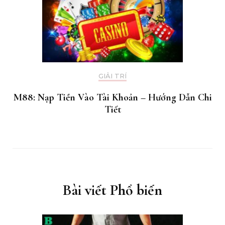
GIẢI TRÍ
M88: Nạp Tiền Vào Tài Khoản – Hướng Dẫn Chi
Tiết
Bài viết Phổ biến