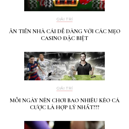
GIẢI TRÍ
ĂN TIỀN NHÀ CÁI DỄ DÀNG VỚI CÁC MẸO
CASINO ĐẶC BIỆT
GIẢI TRÍ
MỖI NGÀY NÊN CHƠI BAO NHIÊU KÈO CÁ
CƯỢC LÀ HỢP LÝ NHẤT???