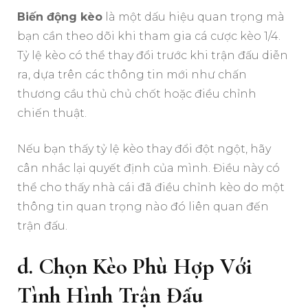
Biến động kèo
là một dấu hiệu quan trọng mà
bạn cần theo dõi khi tham gia cá cược kèo 1/4.
Tỷ lệ kèo có thể thay đổi trước khi trận đấu diễn
ra, dựa trên các thông tin mới như chấn
thương cầu thủ chủ chốt hoặc điều chỉnh
chiến thuật.
Nếu bạn thấy tỷ lệ kèo thay đổi đột ngột, hãy
cân nhắc lại quyết định của mình. Điều này có
thể cho thấy nhà cái đã điều chỉnh kèo do một
thông tin quan trọng nào đó liên quan đến
trận đấu.
d.
Chọn Kèo Phù Hợp Với
Tình Hình Trận Đấu