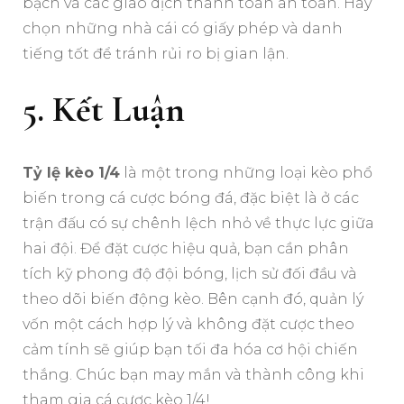
bạch và các giao dịch thanh toán an toàn. Hãy
chọn những nhà cái có giấy phép và danh
tiếng tốt để tránh rủi ro bị gian lận.
5.
Kết Luận
Tỷ lệ kèo 1/4
là một trong những loại kèo phổ
biến trong cá cược bóng đá, đặc biệt là ở các
trận đấu có sự chênh lệch nhỏ về thực lực giữa
hai đội. Để đặt cược hiệu quả, bạn cần phân
tích kỹ phong độ đội bóng, lịch sử đối đầu và
theo dõi biến động kèo. Bên cạnh đó, quản lý
vốn một cách hợp lý và không đặt cược theo
cảm tính sẽ giúp bạn tối đa hóa cơ hội chiến
thắng. Chúc bạn may mắn và thành công khi
tham gia cá cược kèo 1/4!