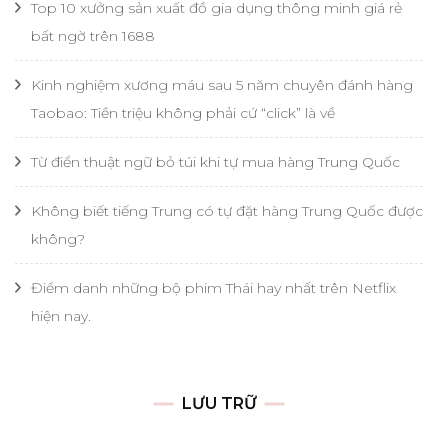
Top 10 xưởng sản xuất đồ gia dụng thông minh giá rẻ
bất ngờ trên 1688
Kinh nghiệm xương máu sau 5 năm chuyên đánh hàng
Taobao: Tiền triệu không phải cứ “click” là về
Từ điển thuật ngữ bỏ túi khi tự mua hàng Trung Quốc
Không biết tiếng Trung có tự đặt hàng Trung Quốc được
không?
Điểm danh những bộ phim Thái hay nhất trên Netflix
hiện nay.
LƯU TRỮ