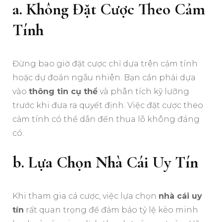
a.
Không Đặt Cược Theo Cảm
Tính
Đừng bao giờ đặt cược chỉ dựa trên cảm tính
hoặc dự đoán ngẫu nhiên. Bạn cần phải dựa
vào
thông tin cụ thể
và phân tích kỹ lưỡng
trước khi đưa ra quyết định. Việc đặt cược theo
cảm tính có thể dẫn đến thua lỗ không đáng
có.
b.
Lựa Chọn Nhà Cái Uy Tín
Khi tham gia cá cược, việc lựa chọn
nhà cái uy
tín
rất quan trọng để đảm bảo tỷ lệ kèo minh