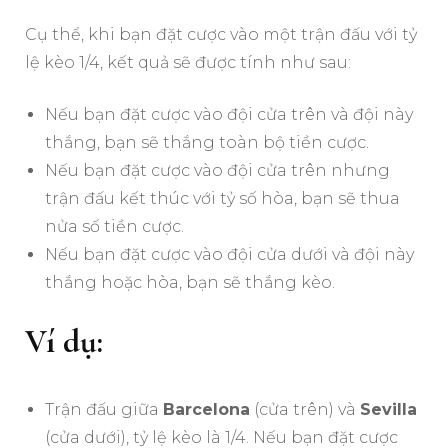
Cụ thể, khi bạn đặt cược vào một trận đấu với tỷ
lệ kèo 1/4, kết quả sẽ được tính như sau:
Nếu bạn đặt cược vào đội cửa trên và đội này
thắng, bạn sẽ thắng toàn bộ tiền cược.
Nếu bạn đặt cược vào đội cửa trên nhưng
trận đấu kết thúc với tỷ số hòa, bạn sẽ thua
nửa số tiền cược.
Nếu bạn đặt cược vào đội cửa dưới và đội này
thắng hoặc hòa, bạn sẽ thắng kèo.
Ví dụ:
Trận đấu giữa
Barcelona
(cửa trên) và
Sevilla
(cửa dưới), tỷ lệ kèo là 1/4. Nếu bạn đặt cược