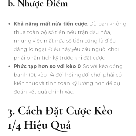
b.
Nhược Điểm
Khả năng mất nửa tiền cược
: Dù bạn không
thua toàn bộ số tiền nếu trận đấu hòa,
nhưng việc mất nửa số tiền cũng là điều
đáng lo ngại. Điều này yêu cầu người chơi
phải phân tích kỹ trước khi đặt cược.
Phức tạp hơn so với kèo 0
: So với kèo đồng
banh (0), kèo 1/4 đòi hỏi người chơi phải có
kiến thức và tính toán kỹ lưỡng hơn để dự
đoán kết quả chính xác.
3.
Cách Đặt Cược Kèo
1/4 Hiệu Quả