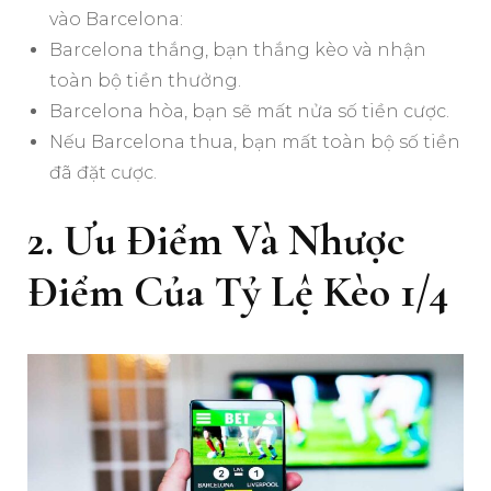
vào Barcelona:
Barcelona thắng, bạn thắng kèo và nhận
toàn bộ tiền thưởng.
Barcelona hòa, bạn sẽ mất nửa số tiền cược.
Nếu Barcelona thua, bạn mất toàn bộ số tiền
đã đặt cược.
2.
Ưu Điểm Và Nhược
Điểm Của Tỷ Lệ Kèo 1/4