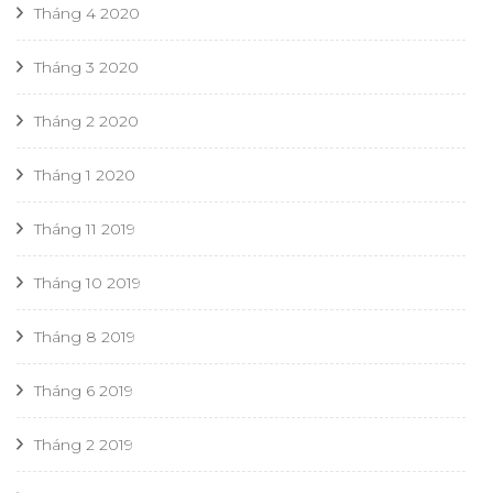
Tháng 4 2020
Tháng 3 2020
Tháng 2 2020
Tháng 1 2020
Tháng 11 2019
Tháng 10 2019
Tháng 8 2019
Tháng 6 2019
Tháng 2 2019