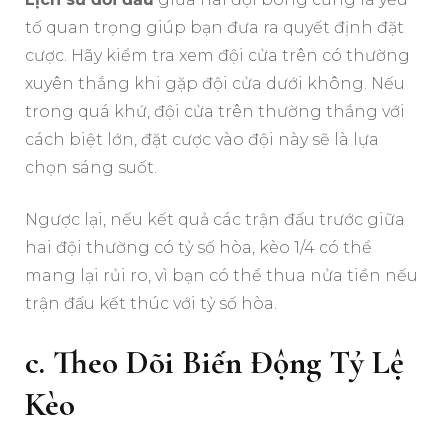
tố quan trọng giúp bạn đưa ra quyết định đặt
cược. Hãy kiểm tra xem đội cửa trên có thường
xuyên thắng khi gặp đội cửa dưới không. Nếu
trong quá khứ, đội cửa trên thường thắng với
cách biệt lớn, đặt cược vào đội này sẽ là lựa
chọn sáng suốt.
Ngược lại, nếu kết quả các trận đấu trước giữa
hai đội thường có tỷ số hòa, kèo 1/4 có thể
mang lại rủi ro, vì bạn có thể thua nửa tiền nếu
trận đấu kết thúc với tỷ số hòa.
c.
Theo Dõi Biến Động Tỷ Lệ
Kèo