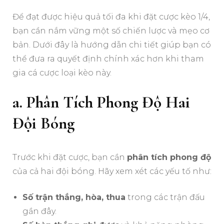
Để đạt được hiệu quả tối đa khi đặt cược kèo 1/4,
bạn cần nắm vững một số chiến lược và mẹo cơ
bản. Dưới đây là hướng dẫn chi tiết giúp bạn có
thể đưa ra quyết định chính xác hơn khi tham
gia cá cược loại kèo này.
a.
Phân Tích Phong Độ Hai
Đội Bóng
Trước khi đặt cược, bạn cần
phân tích phong độ
của cả hai đội bóng. Hãy xem xét các yếu tố như:
Số trận thắng, hòa, thua
trong các trận đấu
gần đây.