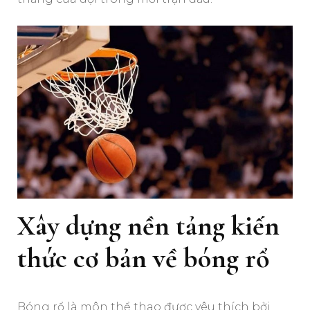
Xây dựng nền tảng kiến
thức cơ bản về bóng rổ
Bóng rổ là môn thể thao được yêu thích bởi