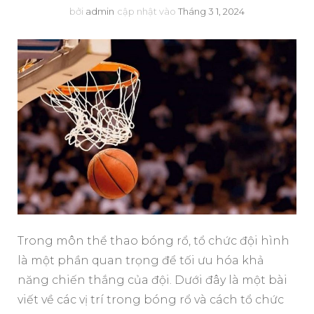
bởi
admin
cập nhật vào
Tháng 3 1, 2024
Trong môn thể thao bóng rổ, tổ chức đội hình
là một phần quan trọng để tối ưu hóa khả
năng chiến thắng của đội. Dưới đây là một bài
viết về các vị trí trong bóng rổ và cách tổ chức