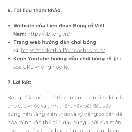
6. Tài liệu tham khảo:
Website của Liên đoàn Bóng rổ Việt
Nam:
https://vbf.org.vn/
Trang web hướng dẫn chơi bóng
rổ:
https://basketballforcoaches.com/
Kênh Youtube hướng dẫn chơi bóng rổ:
[đã
xoá URL không hợp lệ]
7. Lời kết:
Bóng rổ là môn thể thao mang lại nhiều lợi ích
cho sức khỏe và tinh thần. Hãy bắt đầu xây
dựng nền tảng kiến thức và kỹ năng cơ bản để
hòa mình vào thế giới đầy hứng khởi của môn
thể thao này. Chúc bạn có những trải nghiệm