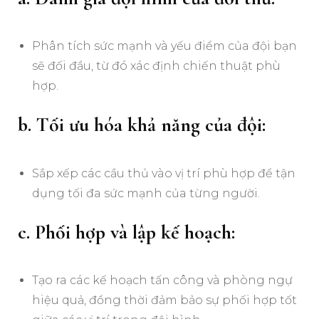
Phân tích sức mạnh và yếu điểm của đội bạn
sẽ đối đầu, từ đó xác định chiến thuật phù
hợp.
b. Tối ưu hóa khả năng của đội:
Sắp xếp các cầu thủ vào vị trí phù hợp để tận
dụng tối đa sức mạnh của từng người.
c. Phối hợp và lập kế hoạch:
Tạo ra các kế hoạch tấn công và phòng ngự
hiệu quả, đồng thời đảm bảo sự phối hợp tốt