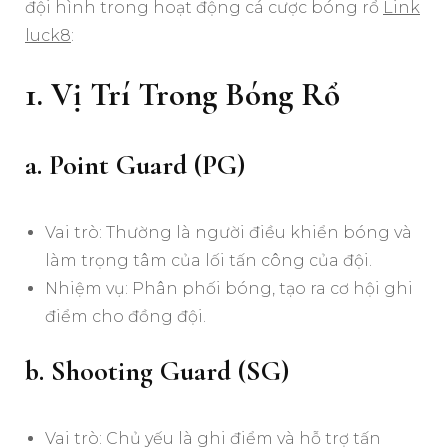
đội hình trong hoạt động cá cược bóng rổ
Link
luck8
:
1. Vị Trí Trong Bóng Rổ
a. Point Guard (PG)
Vai trò: Thường là người điều khiển bóng và
làm trọng tâm của lối tấn công của đội.
Nhiệm vụ: Phân phối bóng, tạo ra cơ hội ghi
điểm cho đồng đội.
b. Shooting Guard (SG)
Vai trò: Chủ yếu là ghi điểm và hỗ trợ tấn