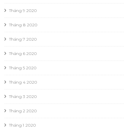
Tháng 9 2020
Tháng 8 2020
Tháng 7 2020
Tháng 6 2020
Tháng 5 2020
Tháng 4 2020
Tháng 3 2020
Tháng 2 2020
Tháng 1 2020