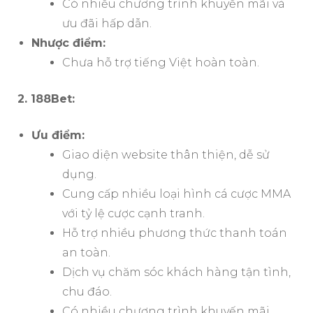
Có nhiều chương trình khuyến mãi và
ưu đãi hấp dẫn.
Nhược điểm:
Chưa hỗ trợ tiếng Việt hoàn toàn.
2. 188Bet:
Ưu điểm:
Giao diện website thân thiện, dễ sử
dụng.
Cung cấp nhiều loại hình cá cược MMA
với tỷ lệ cược cạnh tranh.
Hỗ trợ nhiều phương thức thanh toán
an toàn.
Dịch vụ chăm sóc khách hàng tận tình,
chu đáo.
Có nhiều chương trình khuyến mãi