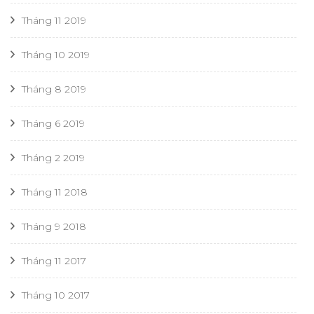
Tháng 11 2019
Tháng 10 2019
Tháng 8 2019
Tháng 6 2019
Tháng 2 2019
Tháng 11 2018
Tháng 9 2018
Tháng 11 2017
Tháng 10 2017