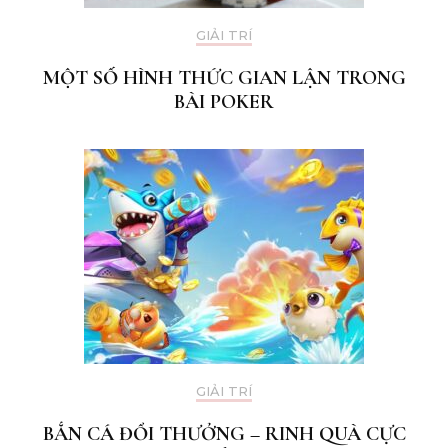
GIẢI TRÍ
MỘT SỐ HÌNH THỨC GIAN LẬN TRONG
BÀI POKER
GIẢI TRÍ
BẮN CÁ ĐỔI THƯỞNG – RINH QUÀ CỰC