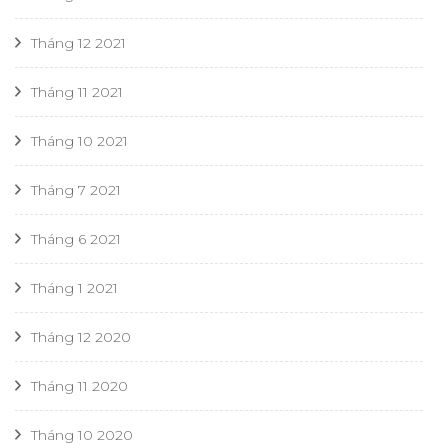
Tháng 12 2021
Tháng 11 2021
Tháng 10 2021
Tháng 7 2021
Tháng 6 2021
Tháng 1 2021
Tháng 12 2020
Tháng 11 2020
Tháng 10 2020