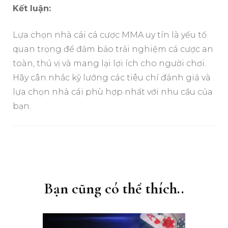
Kết luận:
Lựa chọn nhà cái cá cược MMA uy tín là yếu tố
quan trọng để đảm bảo trải nghiệm cá cược an
toàn, thú vị và mang lại lợi ích cho người chơi.
Hãy cân nhắc kỹ lưỡng các tiêu chí đánh giá và
lựa chọn nhà cái phù hợp nhất với nhu cầu của
bạn.
Điều
hướng
bài
Bạn cũng có thể thích..
viết