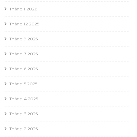
Tháng 1 2026
Tháng 12 2025
Tháng 9 2025
Tháng 7 2025
Tháng 6 2025
Tháng 5 2025
Tháng 4 2025
Tháng 3 2025
Tháng 2 2025