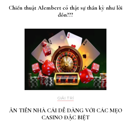
Chiến thuật Alembert có thật sự thần kỳ như lời
đồn???
GIẢI TRÍ
ĂN TIỀN NHÀ CÁI DỄ DÀNG VỚI CÁC MẸO
CASINO ĐẶC BIỆT