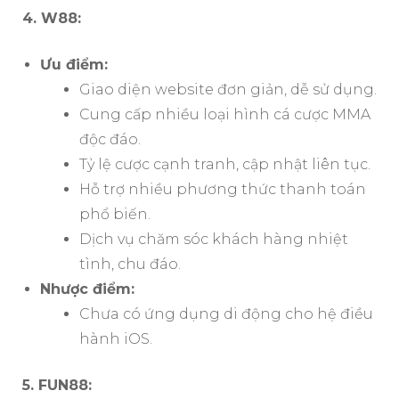
4. W88:
Ưu điểm:
Giao diện website đơn giản, dễ sử dụng.
Cung cấp nhiều loại hình cá cược MMA
độc đáo.
Tỷ lệ cược cạnh tranh, cập nhật liên tục.
Hỗ trợ nhiều phương thức thanh toán
phổ biến.
Dịch vụ chăm sóc khách hàng nhiệt
tình, chu đáo.
Nhược điểm:
Chưa có ứng dụng di động cho hệ điều
hành iOS.
5. FUN88: