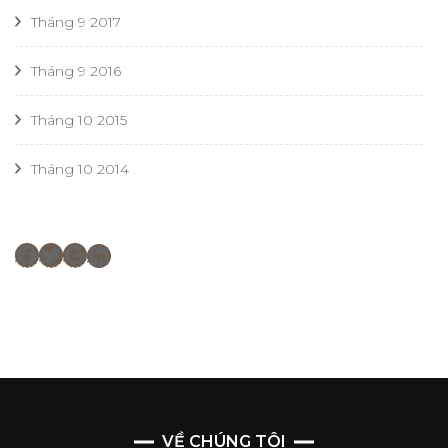
Tháng 9 2017
Tháng 9 2016
Tháng 10 2015
Tháng 10 2014
Facebook
Twitter
Google
LinkedIn
VỀ CHÚNG TÔI