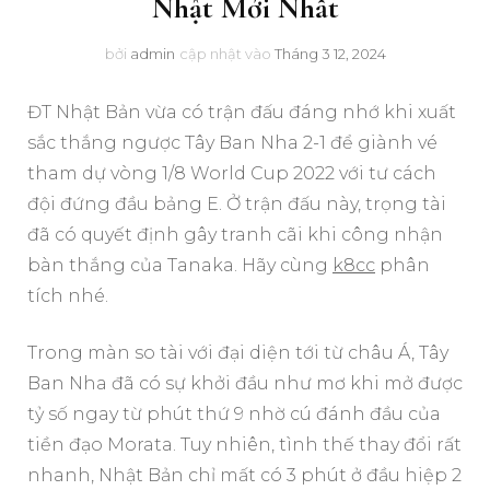
Nhật Mới Nhất
bởi
admin
cập nhật vào
Tháng 3 12, 2024
ĐT Nhật Bản vừa có trận đấu đáng nhớ khi xuất
sắc thắng ngược Tây Ban Nha 2-1 để giành vé
tham dự vòng 1/8 World Cup 2022 với tư cách
đội đứng đầu bảng E. Ở trận đấu này, trọng tài
đã có quyết định gây tranh cãi khi công nhận
bàn thắng của Tanaka. Hãy cùng
k8cc
phân
tích nhé.
Trong màn so tài với đại diện tới từ châu Á, Tây
Ban Nha đã có sự khởi đầu như mơ khi mở được
tỷ số ngay từ phút thứ 9 nhờ cú đánh đầu của
tiền đạo Morata. Tuy nhiên, tình thế thay đổi rất
nhanh, Nhật Bản chỉ mất có 3 phút ở đầu hiệp 2