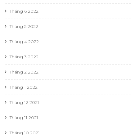
Tháng 6 2022
Tháng 5 2022
Tháng 4 2022
Tháng 3 2022
Tháng 2 2022
Tháng 1 2022
Tháng 12 2021
Tháng 11 2021
Tháng 10 2021