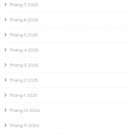
Tháng 7 2025
Tháng 6 2025
Tháng 5 2025
Tháng 4 2025
Tháng 3 2025
Tháng 2 2025
Tháng 1 2025
Tháng 12 2024
Tháng 11 2024