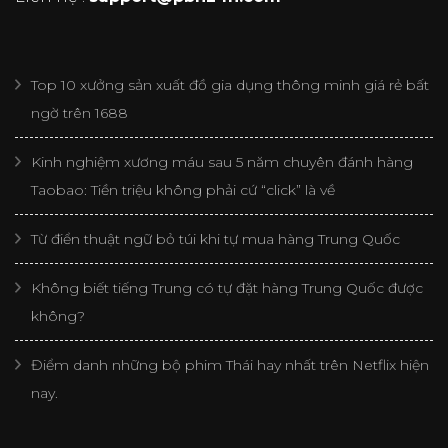
Top 10 xưởng sản xuất đồ gia dụng thông minh giá rẻ bất
ngờ trên 1688
Kinh nghiệm xương máu sau 5 năm chuyên đánh hàng
Taobao: Tiền triệu không phải cứ “click” là về
Từ điển thuật ngữ bỏ túi khi tự mua hàng Trung Quốc
Không biết tiếng Trung có tự đặt hàng Trung Quốc được
không?
Điểm danh những bộ phim Thái hay nhất trên Netflix hiện
nay.