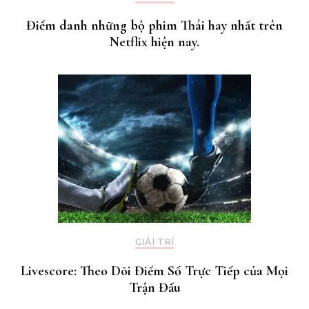
Điểm danh những bộ phim Thái hay nhất trên
Netflix hiện nay.
GIẢI TRÍ
Livescore: Theo Dõi Điểm Số Trực Tiếp của Mọi
Trận Đấu