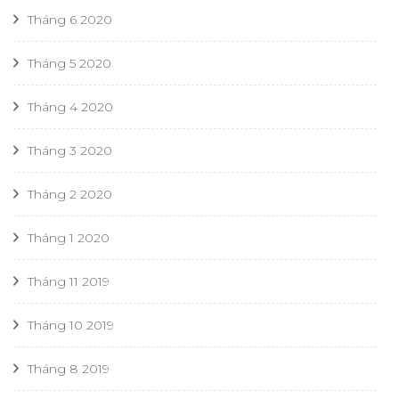
Tháng 6 2020
Tháng 5 2020
Tháng 4 2020
Tháng 3 2020
Tháng 2 2020
Tháng 1 2020
Tháng 11 2019
Tháng 10 2019
Tháng 8 2019