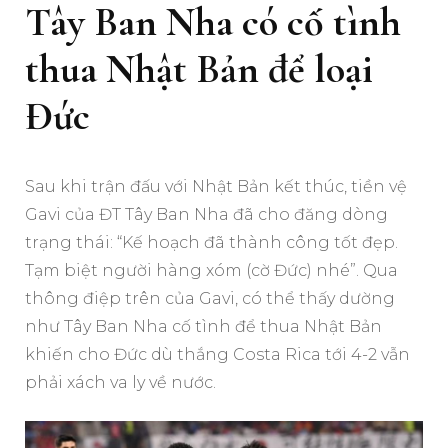
Tây Ban Nha có cố tình
thua Nhật Bản để loại
Đức
Sau khi trận đấu với Nhật Bản kết thúc, tiền vệ
Gavi của ĐT Tây Ban Nha đã cho đăng dòng
trạng thái: “Kế hoạch đã thành công tốt đẹp.
Tạm biệt người hàng xóm (cờ Đức) nhé”. Qua
thông điệp trên của Gavi, có thể thấy dường
như Tây Ban Nha cố tình để thua Nhật Bản
khiến cho Đức dù thắng Costa Rica tới 4-2 vẫn
phải xách va ly về nước.