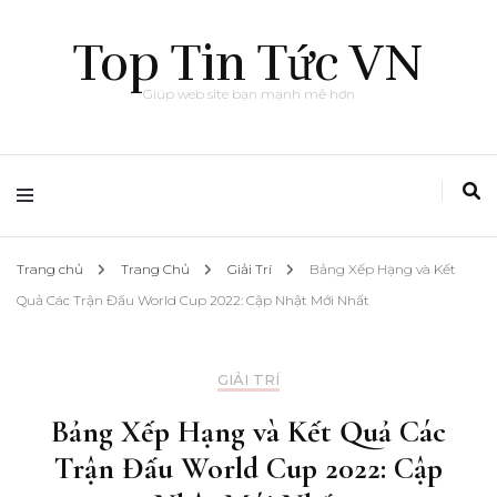
Top Tin Tức VN
Giúp web site bạn mạnh mẽ hơn
Trang chủ
Trang Chủ
Giải Trí
Bảng Xếp Hạng và Kết
Quả Các Trận Đấu World Cup 2022: Cập Nhật Mới Nhất
GIẢI TRÍ
Bảng Xếp Hạng và Kết Quả Các
Trận Đấu World Cup 2022: Cập