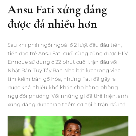
Ansu Fati xứng đáng
được đá nhiều hơn
Sau khi phải ngồi ngoài ở 2 lượt đấu đầu tiên,
tiền đạo trẻ Ansu Fati cuối cùng cũng được HLV
Enrique sử dụng ở 22 phút cuối trận đấu với
Nhật Bản. Tuy Tây Ban Nha bất lực trong việc
tìm kiếm bàn gỡ hòa, nhưng Fati đã gây ra
được khá nhiều khó khăn cho hàng phòng
ngự đối phương. Với những gì đã thể hiện, anh
xứng đáng được trao thêm cơ hội ở trận đấu tới.