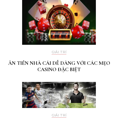
GIẢI TRÍ
ĂN TIỀN NHÀ CÁI DỄ DÀNG VỚI CÁC MẸO
CASINO ĐẶC BIỆT
GIẢI TRÍ