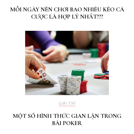
MỖI NGÀY NÊN CHƠI BAO NHIÊU KÈO CÁ
CƯỢC LÀ HỢP LÝ NHẤT???
GIẢI TRÍ
MỘT SỐ HÌNH THỨC GIAN LẬN TRONG
BÀI POKER