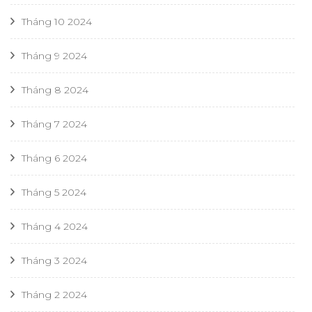
Tháng 10 2024
Tháng 9 2024
Tháng 8 2024
Tháng 7 2024
Tháng 6 2024
Tháng 5 2024
Tháng 4 2024
Tháng 3 2024
Tháng 2 2024