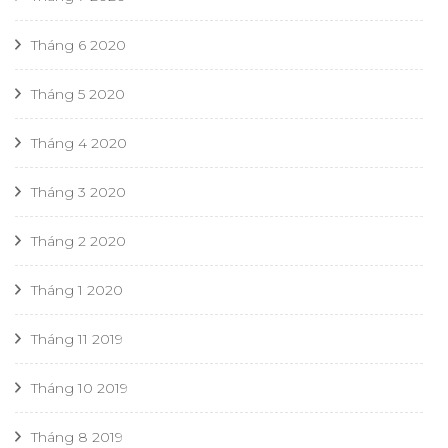
Tháng 6 2020
Tháng 5 2020
Tháng 4 2020
Tháng 3 2020
Tháng 2 2020
Tháng 1 2020
Tháng 11 2019
Tháng 10 2019
Tháng 8 2019