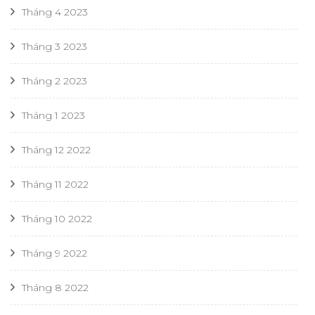
Tháng 4 2023
Tháng 3 2023
Tháng 2 2023
Tháng 1 2023
Tháng 12 2022
Tháng 11 2022
Tháng 10 2022
Tháng 9 2022
Tháng 8 2022