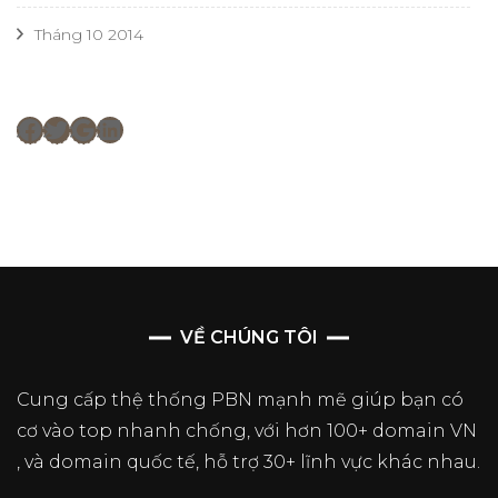
Tháng 10 2014
Facebook
Twitter
Google
LinkedIn
VỀ CHÚNG TÔI
Cung cấp thệ thống PBN mạnh mẽ giúp bạn có
cơ vào top nhanh chống, với hơn 100+ domain VN
, và domain quốc tế, hỗ trợ 30+ lĩnh vực khác nhau.