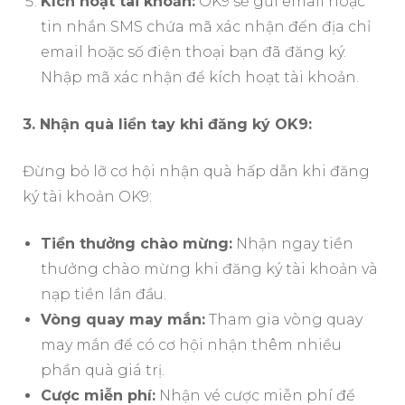
Kích hoạt tài khoản:
OK9 sẽ gửi email hoặc
tin nhắn SMS chứa mã xác nhận đến địa chỉ
email hoặc số điện thoại bạn đã đăng ký.
Nhập mã xác nhận để kích hoạt tài khoản.
3. Nhận quà liền tay khi đăng ký OK9:
Đừng bỏ lỡ cơ hội nhận quà hấp dẫn khi đăng
ký tài khoản OK9:
Tiền thưởng chào mừng:
Nhận ngay tiền
thưởng chào mừng khi đăng ký tài khoản và
nạp tiền lần đầu.
Vòng quay may mắn:
Tham gia vòng quay
may mắn để có cơ hội nhận thêm nhiều
phần quà giá trị.
Cược miễn phí:
Nhận vé cược miễn phí để