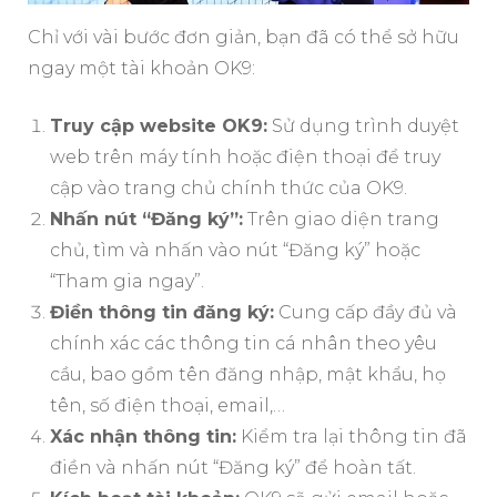
Chỉ với vài bước đơn giản, bạn đã có thể sở hữu
ngay một tài khoản OK9:
Truy cập website OK9:
Sử dụng trình duyệt
web trên máy tính hoặc điện thoại để truy
cập vào trang chủ chính thức của OK9.
Nhấn nút “Đăng ký”:
Trên giao diện trang
chủ, tìm và nhấn vào nút “Đăng ký” hoặc
“Tham gia ngay”.
Điền thông tin đăng ký:
Cung cấp đầy đủ và
chính xác các thông tin cá nhân theo yêu
cầu, bao gồm tên đăng nhập, mật khẩu, họ
tên, số điện thoại, email,…
Xác nhận thông tin:
Kiểm tra lại thông tin đã
điền và nhấn nút “Đăng ký” để hoàn tất.