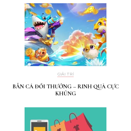
GIẢI TRÍ
BẮN CÁ ĐỔI THƯỞNG – RINH QUÀ CỰC
KHỦNG