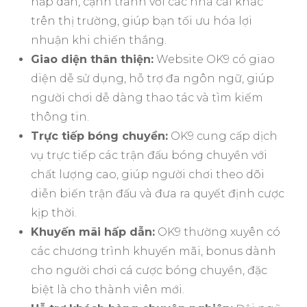
hấp dẫn, cạnh tranh với các nhà cái khác
trên thị trường, giúp bạn tối ưu hóa lợi
nhuận khi chiến thắng.
Giao diện thân thiện:
Website OK9 có giao
diện dễ sử dụng, hỗ trợ đa ngôn ngữ, giúp
người chơi dễ dàng thao tác và tìm kiếm
thông tin.
Trực tiếp bóng chuyền:
OK9 cung cấp dịch
vụ trực tiếp các trận đấu bóng chuyền với
chất lượng cao, giúp người chơi theo dõi
diễn biến trận đấu và đưa ra quyết định cược
kịp thời.
Khuyến mãi hấp dẫn:
OK9 thường xuyên có
các chương trình khuyến mãi, bonus dành
cho người chơi cá cược bóng chuyền, đặc
biệt là cho thành viên mới.