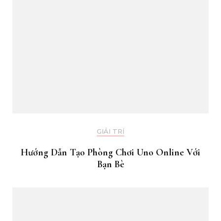
GIẢI TRÍ
Hướng Dẫn Tạo Phòng Chơi Uno Online Với
Bạn Bè