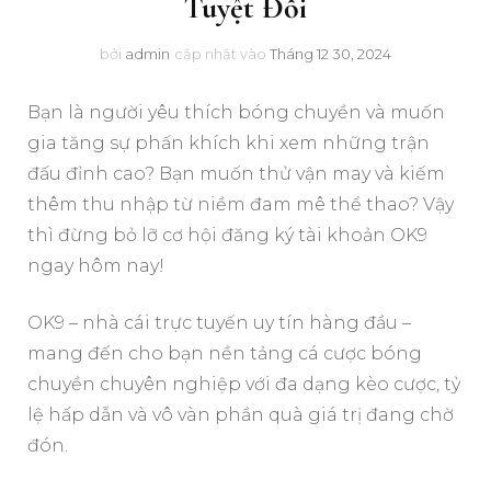
Tuyệt Đối
bởi
admin
cập nhật vào
Tháng 12 30, 2024
Bạn là người yêu thích bóng chuyền và muốn
gia tăng sự phấn khích khi xem những trận
đấu đỉnh cao? Bạn muốn thử vận may và kiếm
thêm thu nhập từ niềm đam mê thể thao? Vậy
thì đừng bỏ lỡ cơ hội đăng ký tài khoản OK9
ngay hôm nay!
OK9 – nhà cái trực tuyến uy tín hàng đầu –
mang đến cho bạn nền tảng cá cược bóng
chuyền chuyên nghiệp với đa dạng kèo cược, tỷ
lệ hấp dẫn và vô vàn phần quà giá trị đang chờ
đón.