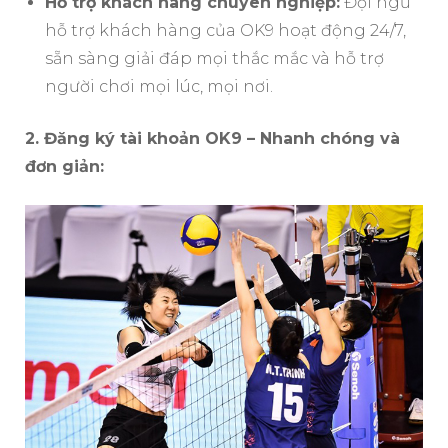
Hỗ trợ khách hàng chuyên nghiệp:
Đội ngũ
hỗ trợ khách hàng của OK9 hoạt động 24/7,
sẵn sàng giải đáp mọi thắc mắc và hỗ trợ
người chơi mọi lúc, mọi nơi.
2. Đăng ký tài khoản OK9 – Nhanh chóng và
đơn giản: