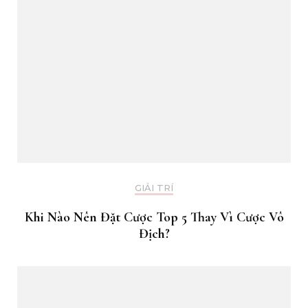
GIẢI TRÍ
Khi Nào Nên Đặt Cược Top 5 Thay Vì Cược Vô
Địch?