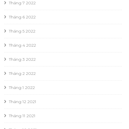
Tháng 7 2022
Tháng 6 2022
Tháng 5 2022
Tháng 4 2022
Tháng 3 2022
Tháng 2 2022
Tháng 1 2022
Tháng 12 2021
Tháng 11 2021