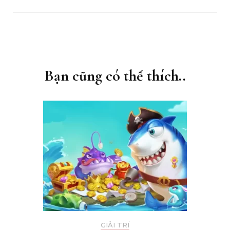
Điều
hướng
bài
Bạn cũng có thể thích..
viết
GIẢI TRÍ