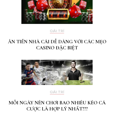
GIẢI TRÍ
ĂN TIỀN NHÀ CÁI DỄ DÀNG VỚI CÁC MẸO
CASINO ĐẶC BIỆT
GIẢI TRÍ
MỖI NGÀY NÊN CHƠI BAO NHIÊU KÈO CÁ
CƯỢC LÀ HỢP LÝ NHẤT???