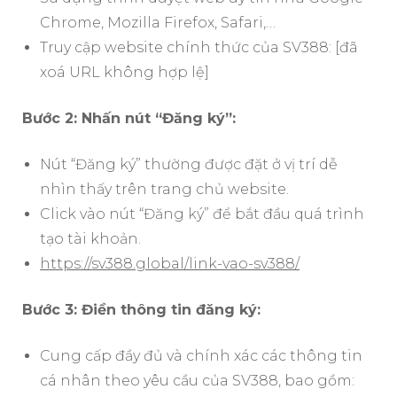
Chrome, Mozilla Firefox, Safari,…
Truy cập website chính thức của SV388: [đã
xoá URL không hợp lệ]
Bước 2: Nhấn nút “Đăng ký”:
Nút “Đăng ký” thường được đặt ở vị trí dễ
nhìn thấy trên trang chủ website.
Click vào nút “Đăng ký” để bắt đầu quá trình
tạo tài khoản.
https://sv388.global/link-vao-sv388/
Bước 3: Điền thông tin đăng ký:
Cung cấp đầy đủ và chính xác các thông tin
cá nhân theo yêu cầu của SV388, bao gồm: