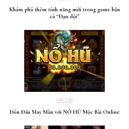
Khám phá thêm tính năng mới trong game bắn
cá “Đạn dội”
GIẢI TRÍ
Đón Đầu May Mắn với NỔ HŨ Mộc Bài Online