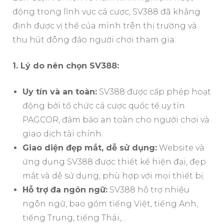
động trong lĩnh vực cá cược, SV388 đã khẳng
định được vị thế của mình trên thị trường và
thu hút đông đảo người chơi tham gia.
1. Lý do nên chọn SV388:
Uy tín và an toàn:
SV388 được cấp phép hoạt
động bởi tổ chức cá cược quốc tế uy tín
PAGCOR, đảm bảo an toàn cho người chơi và
giao dịch tài chính.
Giao diện đẹp mắt, dễ sử dụng:
Website và
ứng dụng SV388 được thiết kế hiện đại, đẹp
mắt và dễ sử dụng, phù hợp với mọi thiết bị.
Hỗ trợ đa ngôn ngữ:
SV388 hỗ trợ nhiều
ngôn ngữ, bao gồm tiếng Việt, tiếng Anh,
tiếng Trung, tiếng Thái,…