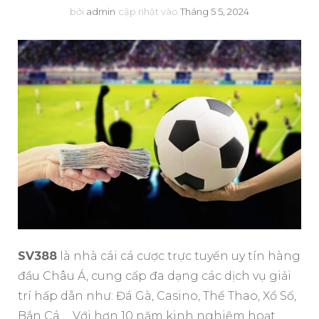
bởi
admin
cập nhật vào
Tháng 5 5, 2024
SV388
là nhà cái cá cược trực tuyến uy tín hàng
đầu Châu Á, cung cấp đa dạng các dịch vụ giải
trí hấp dẫn như: Đá Gà, Casino, Thể Thao, Xổ Số,
Bắn Cá,… Với hơn 10 năm kinh nghiệm hoạt