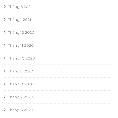
Tháng 6 2021
Tháng 1 2021
Tháng 12 2020
Tháng 11 2020
Tháng 10 2020
Tháng 9 2020
Tháng 8 2020
Tháng 7 2020
Tháng 6 2020