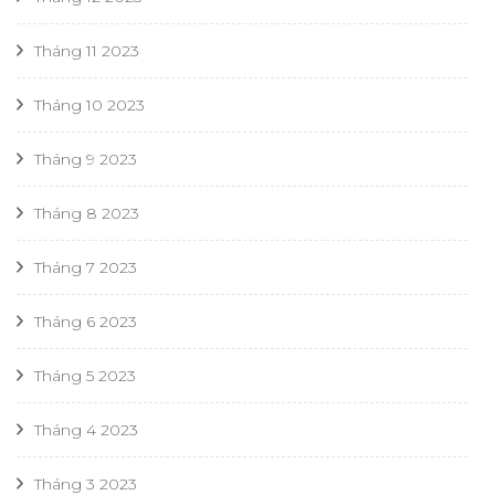
Tháng 11 2023
Tháng 10 2023
Tháng 9 2023
Tháng 8 2023
Tháng 7 2023
Tháng 6 2023
Tháng 5 2023
Tháng 4 2023
Tháng 3 2023