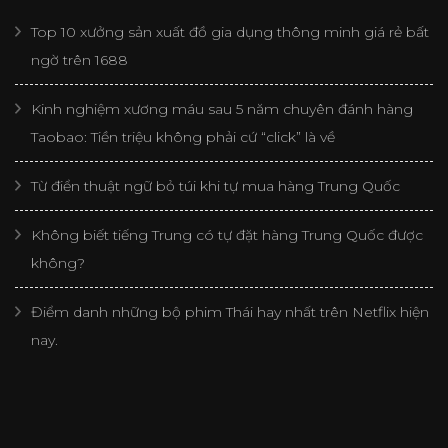
Top 10 xưởng sản xuất đồ gia dụng thông minh giá rẻ bất
ngờ trên 1688
Kinh nghiệm xương máu sau 5 năm chuyên đánh hàng
Taobao: Tiền triệu không phải cứ “click” là về
Từ điển thuật ngữ bỏ túi khi tự mua hàng Trung Quốc
Không biết tiếng Trung có tự đặt hàng Trung Quốc được
không?
Điểm danh những bộ phim Thái hay nhất trên Netflix hiện
nay.