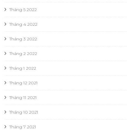
Tháng 5 2022
Tháng 4 2022
Tháng 3 2022
Tháng 2 2022
Tháng 1 2022
Tháng 12 2021
Tháng 11 2021
Tháng 10 2021
Tháng 7 2021