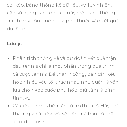
soi kèo, bảng thống kê dữ liệu, v.v. Tuy nhiên,
cần sử dụng các công cụ này một cách thông
minh và không nên quá phụ thuộc vào kết quả
dự đoán.
Lưu ý:
Phân tích thống kê và dự đoán kết quả trận
đấu tennis chỉ là một phần trong quá trình
cá cược tennis. Để thành công, bạn cần kết
hợp nhiều yếu tố khác nhau như quản lý vốn,
lựa chọn kèo cược phù hợp, giữ tâm lý bình
tĩnh, v.v.
Cá cược tennis tiềm ẩn rủi ro thua lỗ. Hãy chỉ
tham gia cá cược với số tiền mà bạn có thể
afford to lose.