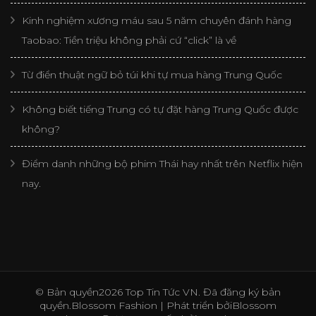
Kinh nghiệm xương máu sau 5 năm chuyên đánh hàng
Taobao: Tiền triệu không phải cứ “click” là về
Từ điển thuật ngữ bỏ túi khi tự mua hàng Trung Quốc
Không biết tiếng Trung có tự đặt hàng Trung Quốc được
không?
Điểm danh những bộ phim Thái hay nhất trên Netflix hiện
nay.
© Bản quyền2026
Top Tin Tức VN
. Đã đăng ký bản
quyền.
Blossom Fashion | Phát triển bởi
Blossom