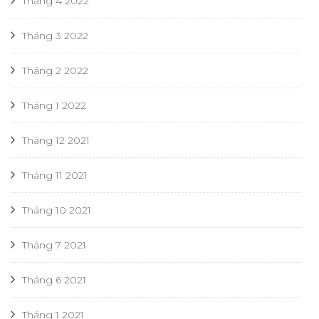
Tháng 4 2022
Tháng 3 2022
Tháng 2 2022
Tháng 1 2022
Tháng 12 2021
Tháng 11 2021
Tháng 10 2021
Tháng 7 2021
Tháng 6 2021
Tháng 1 2021