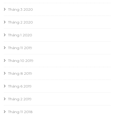
Tháng 3 2020
Tháng 2 2020
Tháng 1 2020
Tháng 11 2019
Tháng 10 2019
Tháng 8 2019
Tháng 6 2019
Tháng 2 2019
Tháng 11 2018