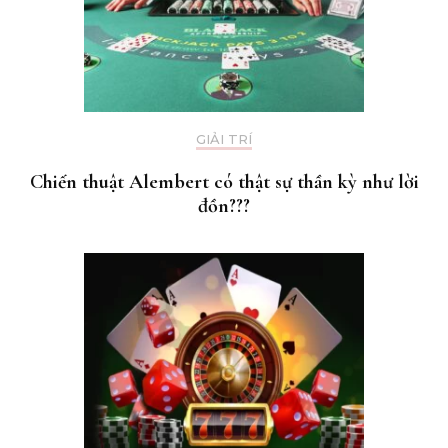
GIẢI TRÍ
Chiến thuật Alembert có thật sự thần kỳ như lời
đồn???