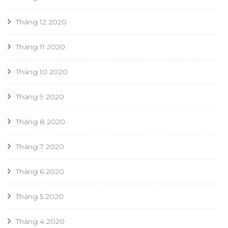
Tháng 12 2020
Tháng 11 2020
Tháng 10 2020
Tháng 9 2020
Tháng 8 2020
Tháng 7 2020
Tháng 6 2020
Tháng 5 2020
Tháng 4 2020