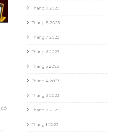
Tháng 9 2023
Tháng 8 2023
Tháng 7 2023
Tháng 6 2023
Tháng 5 2023
i
Tháng 4 2023
Tháng 3 2023
 có
Tháng 2 2023
Tháng 1 2023
ư