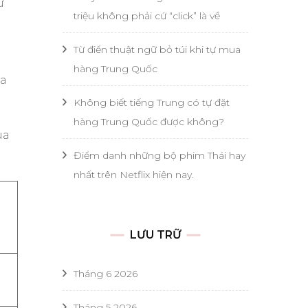
ư
triệu không phải cứ “click” là về
Từ điển thuật ngữ bỏ túi khi tự mua
hàng Trung Quốc
ủa
Không biết tiếng Trung có tự đặt
hàng Trung Quốc được không?
ua
Điểm danh những bộ phim Thái hay
nhất trên Netflix hiện nay.
LƯU TRỮ
Tháng 6 2026
Tháng 5 2026