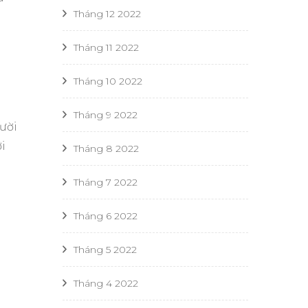
Tháng 12 2022
Tháng 11 2022
Tháng 10 2022
Tháng 9 2022
ười
i
Tháng 8 2022
Tháng 7 2022
Tháng 6 2022
Tháng 5 2022
Tháng 4 2022