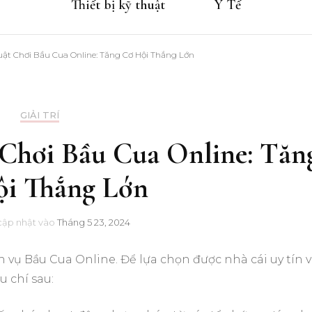
Thiết bị kỹ thuật
Y Tế
uật Chơi Bầu Cua Online: Tăng Cơ Hội Thắng Lớn
GIẢI TRÍ
 Chơi Bầu Cua Online: Tăn
i Thắng Lớn
cập nhật vào
Tháng 5 23, 2024
h vụ Bầu Cua Online. Để lựa chọn được nhà cái uy tín 
u chí sau: