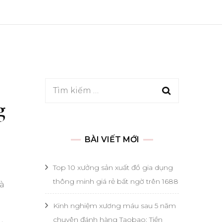
Tìm
g
kiếm
cho:
BÀI VIẾT MỚI
Top 10 xưởng sản xuất đồ gia dụng
thông minh giá rẻ bất ngờ trên 1688
và
Kinh nghiệm xương máu sau 5 năm
chuyên đánh hàng Taobao: Tiền