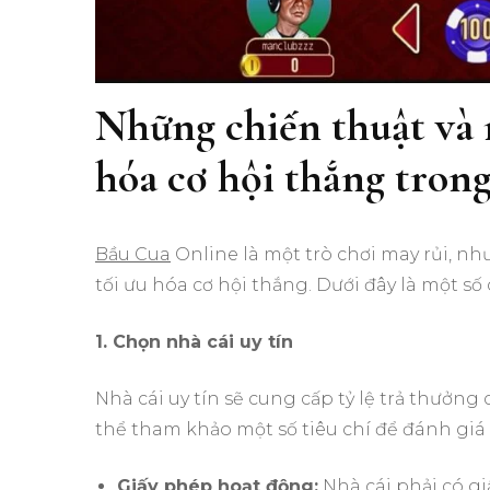
Những chiến thuật và 
hóa cơ hội thắng trong
Bầu Cua
Online là một trò chơi may rủi, n
tối ưu hóa cơ hội thắng. Dưới đây là một s
1. Chọn nhà cái uy tín
Nhà cái uy tín sẽ cung cấp tỷ lệ trả thưởng
thể tham khảo một số tiêu chí để đánh giá 
Giấy phép hoạt động:
Nhà cái phải có g