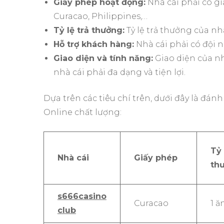
Giấy phép hoạt động:
Nhà cái phải có g
Curacao, Philippines,…
Tỷ lệ trả thưởng:
Tỷ lệ trả thưởng của nh
Hỗ trợ khách hàng:
Nhà cái phải có đội 
Giao diện và tính năng:
Giao diện của nh
nhà cái phải đa dạng và tiện lợi.
Dựa trên các tiêu chí trên, dưới đây là đánh
Online chất lượng:
Tỷ 
Nhà cái
Giấy phép
th
s666casino
Curacao
1 ă
club