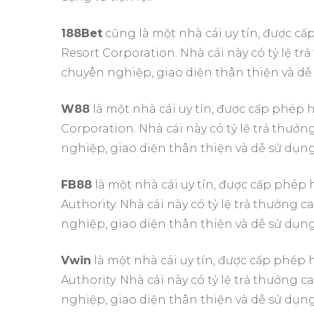
188Bet
cũng là một nhà cái uy tín, được cấ
Resort Corporation. Nhà cái này có tỷ lệ tr
chuyên nghiệp, giao diện thân thiện và dễ 
W88
là một nhà cái uy tín, được cấp phép 
Corporation. Nhà cái này có tỷ lệ trả thưở
nghiệp, giao diện thân thiện và dễ sử dụng,
FB88
là một nhà cái uy tín, được cấp phé
Authority. Nhà cái này có tỷ lệ trả thưởng 
nghiệp, giao diện thân thiện và dễ sử dụng,
Vwin
là một nhà cái uy tín, được cấp phé
Authority. Nhà cái này có tỷ lệ trả thưởng 
nghiệp, giao diện thân thiện và dễ sử dụng,