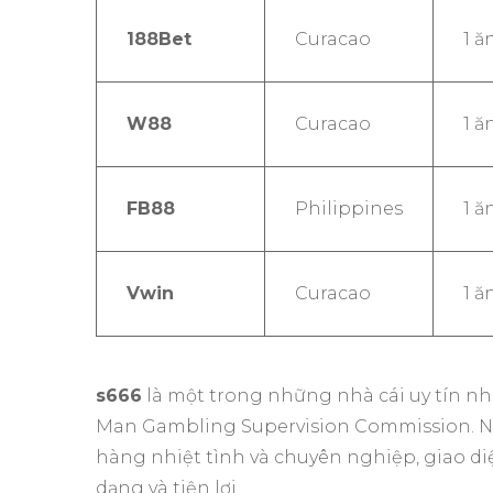
188Bet
Curacao
1 ă
W88
Curacao
1 ă
FB88
Philippines
1 ă
Vwin
Curacao
1 ă
s666
là một trong những nhà cái uy tín nhấ
Man Gambling Supervision Commission. Nhà 
hàng nhiệt tình và chuyên nghiệp, giao di
dạng và tiện lợi.