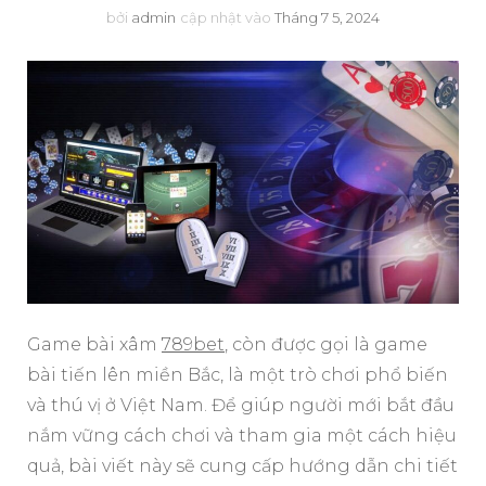
bởi
admin
cập nhật vào
Tháng 7 5, 2024
Game bài xâm
789bet
, còn được gọi là game
bài tiến lên miền Bắc, là một trò chơi phổ biến
và thú vị ở Việt Nam. Để giúp người mới bắt đầu
nắm vững cách chơi và tham gia một cách hiệu
quả, bài viết này sẽ cung cấp hướng dẫn chi tiết