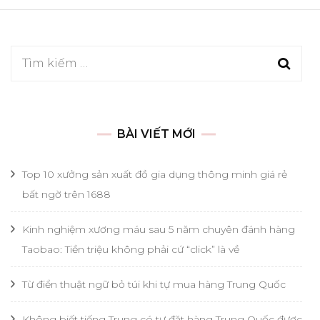
Tìm
kiếm
cho:
BÀI VIẾT MỚI
Top 10 xưởng sản xuất đồ gia dụng thông minh giá rẻ
bất ngờ trên 1688
Kinh nghiệm xương máu sau 5 năm chuyên đánh hàng
Taobao: Tiền triệu không phải cứ “click” là về
Từ điển thuật ngữ bỏ túi khi tự mua hàng Trung Quốc
Không biết tiếng Trung có tự đặt hàng Trung Quốc được