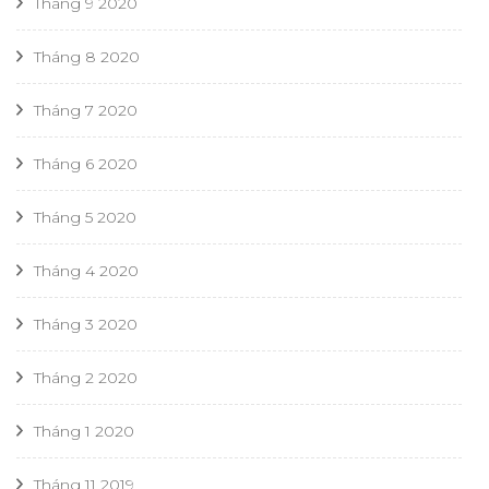
Tháng 9 2020
Tháng 8 2020
Tháng 7 2020
Tháng 6 2020
Tháng 5 2020
Tháng 4 2020
Tháng 3 2020
Tháng 2 2020
Tháng 1 2020
Tháng 11 2019