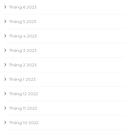
Tháng 6 2023
Tháng 5 2023
Tháng 4 2023
Tháng 3 2023
Tháng 2 2023
Tháng 1 2023
Tháng 12 2022
Tháng 11 2022
Tháng 10 2022