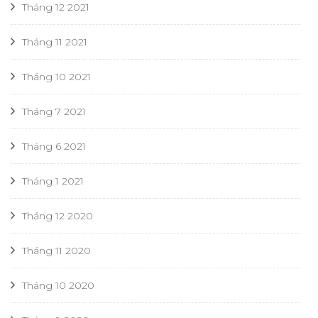
Tháng 12 2021
Tháng 11 2021
Tháng 10 2021
Tháng 7 2021
Tháng 6 2021
Tháng 1 2021
Tháng 12 2020
Tháng 11 2020
Tháng 10 2020