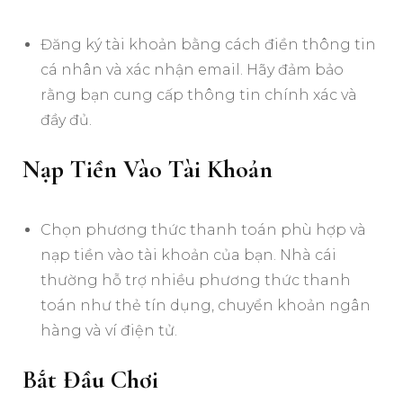
Đăng ký tài khoản bằng cách điền thông tin
cá nhân và xác nhận email. Hãy đảm bảo
rằng bạn cung cấp thông tin chính xác và
đầy đủ.
Nạp Tiền Vào Tài Khoản
Chọn phương thức thanh toán phù hợp và
nạp tiền vào tài khoản của bạn. Nhà cái
thường hỗ trợ nhiều phương thức thanh
toán như thẻ tín dụng, chuyển khoản ngân
hàng và ví điện tử.
Bắt Đầu Chơi