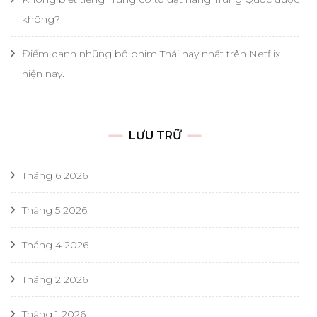
không?
Điểm danh những bộ phim Thái hay nhất trên Netflix
hiện nay.
LƯU TRỮ
Tháng 6 2026
Tháng 5 2026
Tháng 4 2026
Tháng 2 2026
Tháng 1 2026