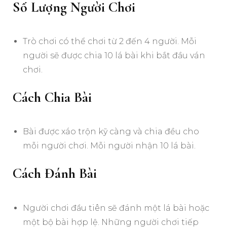
Số Lượng Người Chơi
Trò chơi có thể chơi từ 2 đến 4 người. Mỗi
người sẽ được chia 10 lá bài khi bắt đầu ván
chơi.
Cách Chia Bài
Bài được xáo trộn kỹ càng và chia đều cho
mỗi người chơi. Mỗi người nhận 10 lá bài.
Cách Đánh Bài
Người chơi đầu tiên sẽ đánh một lá bài hoặc
một bộ bài hợp lệ. Những người chơi tiếp