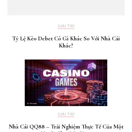
GIẢI TRÍ
Tỷ Lệ Kèo Debet Có Gì Khác So Với Nhà Cái
Khác?
GIẢI TRÍ
Nhà Cái QQ88 – Trải Nghiệm Thực Tế Của Một