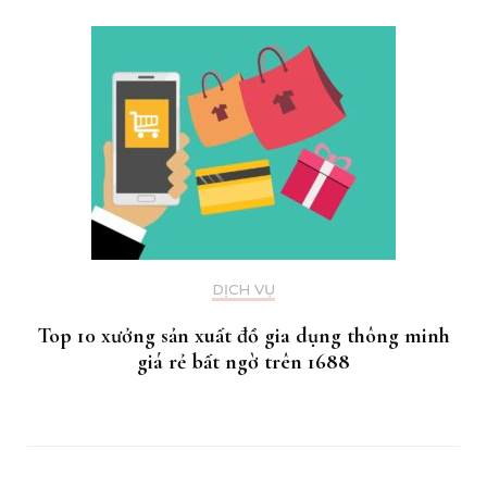
DỊCH VỤ
Top 10 xưởng sản xuất đồ gia dụng thông minh
giá rẻ bất ngờ trên 1688