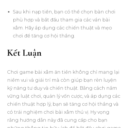
Sau khi nạp tiền, bạn có thể chọn bàn chơi
phù hợp và bắt đầu tham gia các ván bài
xâm. Hãy áp dụng các chiến thuật và mẹo
chơi để tăng cơ hội thắng.
Kết Luận
Chơi game bài xâm ăn tiền không chỉ mang lại
niềm vui và giải trí mà còn giúp bạn rèn luyện
kỹ năng tư duy và chiến thuật. Bằng cách nắm
vững luật chơi, quản lý vốn cược, và áp dụng các
chiến thuật hợp lý, bạn sẽ tăng cơ hội thắng và
có trải nghiệm chơi bài xâm thú vị. Hy vọng
rằng hướng dẫn này đã cung cấp cho bạn