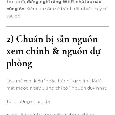
Tin tôi đi,
đừng nghĩ rằng Wi-Fi nhà lúc nào
cũng ổn
. Kiểm tra sớm sẽ tránh rất nhiều cay cú
sau đó.
2) Chuẩn bị sẵn nguồn
xem chính & nguồn dự
phòng
Live mà xem kiểu “ngẫu hứng”, gặp link lỗi là
mất mood ngay. Đừng chỉ có 1 nguồn duy nhất.
Tôi thường chuẩn bị:
nguồn chính (app hoặc website chính)