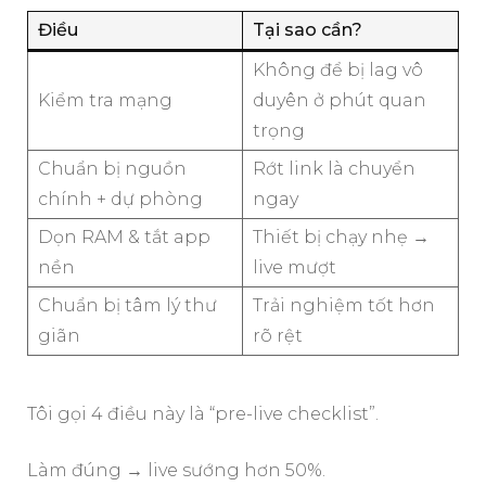
Điều
Tại sao cần?
Không để bị lag vô
Kiểm tra mạng
duyên ở phút quan
trọng
Chuẩn bị nguồn
Rớt link là chuyển
chính + dự phòng
ngay
Dọn RAM & tắt app
Thiết bị chạy nhẹ →
nền
live mượt
Chuẩn bị tâm lý thư
Trải nghiệm tốt hơn
giãn
rõ rệt
Tôi gọi 4 điều này là “pre-live checklist”.
Làm đúng → live sướng hơn 50%.