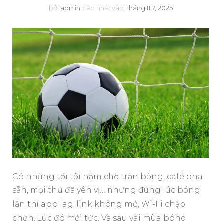
bởi
admin
cập nhật vào
Tháng 11 7, 2025
Có những tối tôi nằm chờ trận bóng, café pha
sẵn, mọi thứ đã yên vị… nhưng đúng lúc bóng
lăn thì app lag, link không mở, Wi-Fi chập
chờn. Lúc đó mới tức. Và sau vài mùa bóng