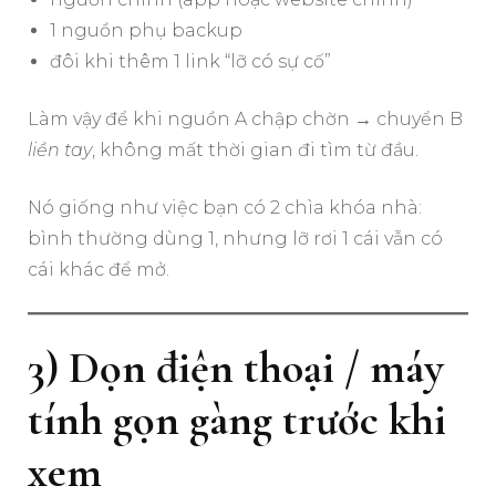
1 nguồn phụ backup
đôi khi thêm 1 link “lỡ có sự cố”
Làm vậy để khi nguồn A chập chờn → chuyển B
liền tay
, không mất thời gian đi tìm từ đầu.
Nó giống như việc bạn có 2 chìa khóa nhà:
bình thường dùng 1, nhưng lỡ rơi 1 cái vẫn có
cái khác để mở.
3) Dọn điện thoại / máy
tính gọn gàng trước khi
xem