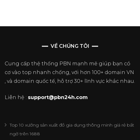
VỀ CHÚNG TÔI
Cung cấp thệ thống PBN mạnh mẽ giúp bạn có
cơ vào top nhanh chống, với hơn 100+ domain VN
, và domain quốc tế, hỗ trợ 30+ lĩnh vực khác nhau.
Liên hệ :
support@pbn24h.com
Top 10 xưởng sản xuất đồ gia dụng thông minh giá rẻ bất
ngờ trên 1688