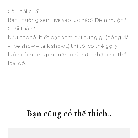
Câu hỏi cuối:
Bạn thường xem live vào lúc nào? Đêm muộn?
Cuối tuần?
Nếu cho tôi biết bạn xem nội dung gì (bóng đá
– live show – talk show…) thì tôi có thể gợi ý
luôn cách setup nguồn phù hợp nhất cho thể
loại đó.
Điều
hướng
bài
Bạn cũng có thể thích..
viết