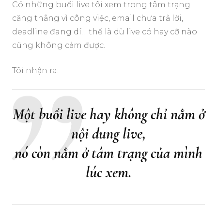
Có những buổi live tôi xem trong tâm trạng
căng thẳng vì công việc, email chưa trả lời,
deadline đang dí… thế là dù live có hay cỡ nào
cũng không cảm được.
Tôi nhận ra:
Một buổi live hay không chỉ nằm ở
nội dung live,
nó còn nằm ở tâm trạng của mình
lúc xem.