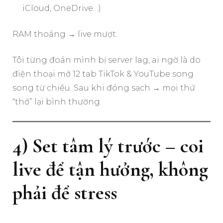
iCloud, OneDrive…)
RAM thoáng → live mượt.
Tôi từng đoán mình bị server lag, ai ngờ là do
điện thoại mở 12 tab TikTok & YouTube song
song từ chiều. Sau khi đóng sạch → mọi thứ
“thở” lại bình thường.
4) Set tâm lý trước – coi
live để tận hưởng, không
phải để stress