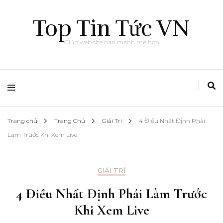
Top Tin Tức VN
Giúp web site bạn mạnh mẽ hơn
Trang chủ
Trang Chủ
Giải Trí
4 Điều Nhất Định Phải
Làm Trước Khi Xem Live
GIẢI TRÍ
4 Điều Nhất Định Phải Làm Trước
Khi Xem Live