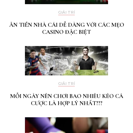
GIẢI TRÍ
ĂN TIỀN NHÀ CÁI DỄ DÀNG VỚI CÁC MẸO
CASINO ĐẶC BIỆT
GIẢI TRÍ
MỖI NGÀY NÊN CHƠI BAO NHIÊU KÈO CÁ
CƯỢC LÀ HỢP LÝ NHẤT???