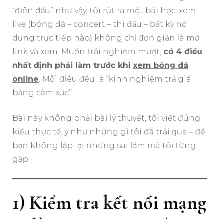
“điên đầu” như vậy, tôi rút ra một bài học: xem
live (bóng đá – concert – thi đấu – bất kỳ nội
dung trực tiếp nào) không chỉ đơn giản là mở
link và xem. Muốn trải nghiệm mượt,
có 4 điều
nhất định phải làm trước khi
xem bóng đá
online
. Mỗi điều đều là “kinh nghiệm trả giá
bằng cảm xúc”.
Bài này không phải bài lý thuyết, tôi viết đúng
kiểu thực tế, y như những gì tôi đã trải qua – để
bạn không lặp lại những sai lầm mà tôi từng
gặp.
1) Kiểm tra kết nối mạng