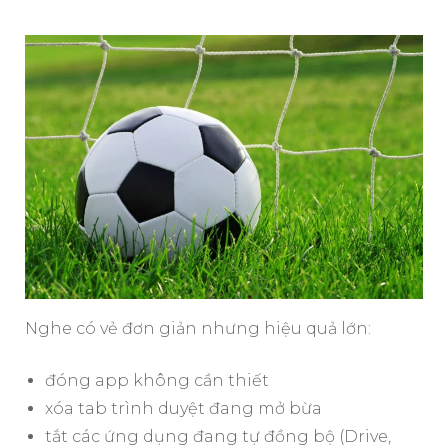
Nghe có vẻ đơn giản nhưng hiệu quả lớn:
đóng app không cần thiết
xóa tab trình duyệt đang mở bừa
tắt các ứng dụng đang tự đồng bộ (Drive,