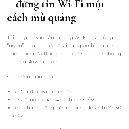
– đừng tin Wi-Fi một
cách mù quáng
Tôi từng rơi vào cảnh mạng Wi-Fi nhà trông
“ngon” nhưng thực tế lại đang bị chia ra 4–5
thiết bị xem Netflix cùng lúc. Kết quả: trận bóng
lag như slow motion.
Cách đơn giản nhất:
tắt & mở lại Wi-Fi một lần
nếu đang ở quán → ưu tiên 4G / 5G
test nhanh bằng việc mở video khác trước 30
giây