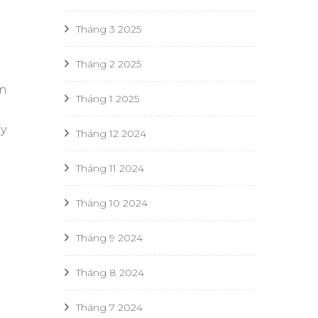
Tháng 3 2025
Tháng 2 2025
ân
Tháng 1 2025
ấy
Tháng 12 2024
Tháng 11 2024
Tháng 10 2024
Tháng 9 2024
Tháng 8 2024
Tháng 7 2024