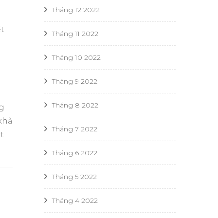
Tháng 12 2022
ết
Tháng 11 2022
Tháng 10 2022
Tháng 9 2022
Tháng 8 2022
ng
khả
Tháng 7 2022
t
Tháng 6 2022
Tháng 5 2022
Tháng 4 2022