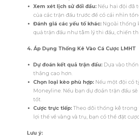
Xem xét lịch sử đối đầu:
Nếu hai đội đã 
của các trận đấu trước để có cái nhìn tổ
Đánh giá các yếu tố khác:
Ngoài thống k
quả trận đấu như tâm lý thi đấu, chiến t
4. Áp Dụng Thống Kê Vào Cá Cược LMHT
Dự đoán kết quả trận đấu:
Dựa vào thống
thắng cao hơn.
Chọn loại kèo phù hợp:
Nếu một đội có t
Moneyline. Nếu bạn dự đoán trận đấu sẽ 
tốt.
Cược trực tiếp:
Theo dõi thống kê trong t
lợi thế về vàng và trụ, bạn có thể đặt cượ
Lưu ý: