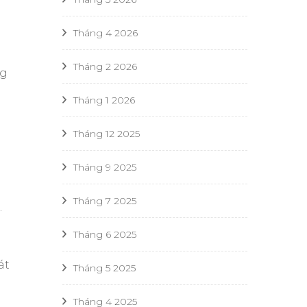
Tháng 4 2026
Tháng 2 2026
ng
Tháng 1 2026
Tháng 12 2025
Tháng 9 2025
Tháng 7 2025
.
Tháng 6 2025
át
Tháng 5 2025
Tháng 4 2025