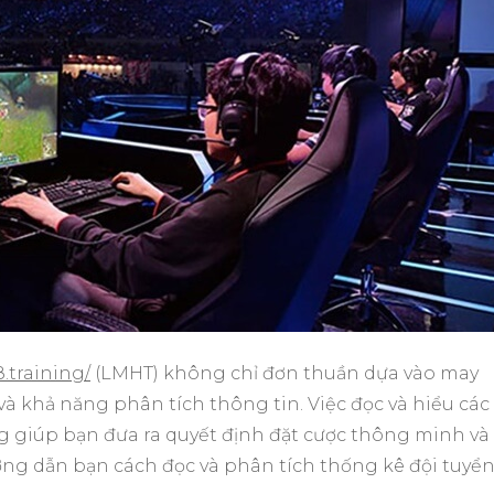
8.training/
(LMHT) không chỉ đơn thuần dựa vào may
và khả năng phân tích thông tin. Việc đọc và hiểu các
ng giúp bạn đưa ra quyết định đặt cược thông minh và
ướng dẫn bạn cách đọc và phân tích thống kê đội tuyể