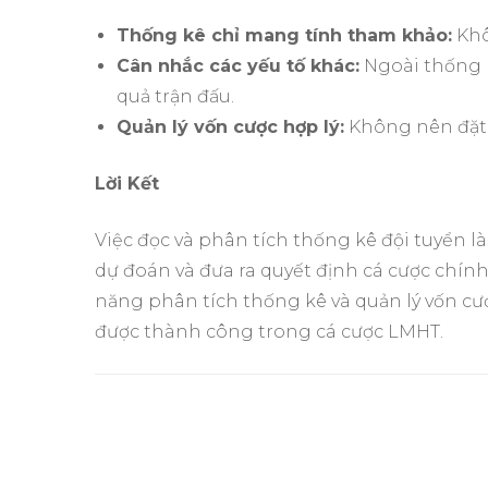
Thống kê chỉ mang tính tham khảo:
Khô
Cân nhắc các yếu tố khác:
Ngoài thống k
quả trận đấu.
Quản lý vốn cược hợp lý:
Không nên đặt 
Lời Kết
Việc đọc và phân tích thống kê đội tuyển 
dự đoán và đưa ra quyết định cá cược chín
năng phân tích thống kê và quản lý vốn cượ
được thành công trong cá cược LMHT.
Điều
hướng