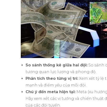
So sánh thống kê giữa hai đội:
So sánh c
tương quan lực lượng và phong độ.
Phân tích theo từng vị trí:
Xem xét tỷ lệ 
mạnh và điểm yếu của mỗi đội.
Chú ý đến meta hiện tại:
Meta (xu hướng 
Hãy xem xét các vị tướng và chiến thuậ
của các đội tuyển.