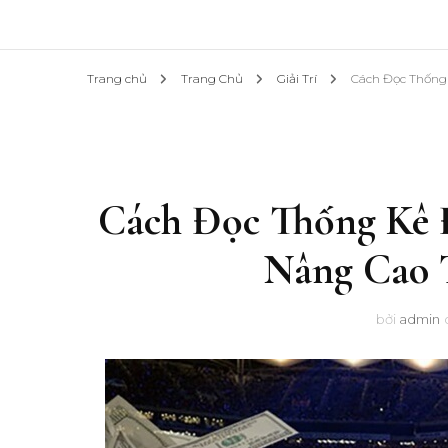
Trang chủ
Trang Chủ
Giải Trí
Cách Đọc Thống 
Cách Đọc Thống Kê 
Nâng Cao 
bởi
admin