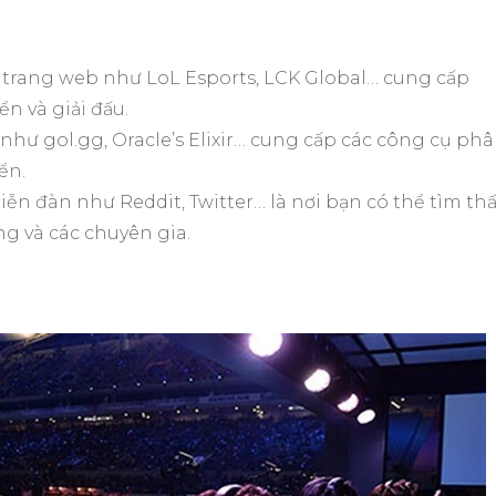
trang web như LoL Esports, LCK Global… cung cấp
ển và giải đấu.
hư gol.gg, Oracle’s Elixir… cung cấp các công cụ ph
ển.
iễn đàn như Reddit, Twitter… là nơi bạn có thể tìm th
g và các chuyên gia.