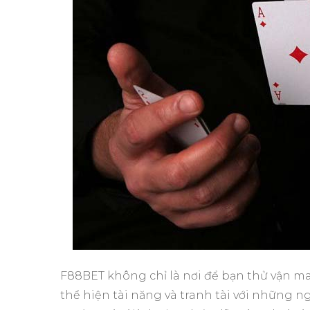
F88BET không chỉ là nơi để bạn thử vận may
thể hiện tài năng và tranh tài với những n