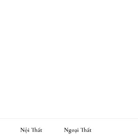
Nội Thất
Ngoại Thất