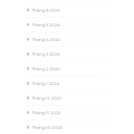
Tháng 6 2024
Tháng 5 2024
Tháng 4 2024
Tháng 3 2024
Tháng 2 2024
Tháng 1 2024
Tháng 12 2023
Tháng 11 2023
Tháng 10 2023