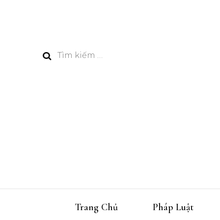
Tìm
kiếm
cho:
Trang Chủ
Pháp Luật