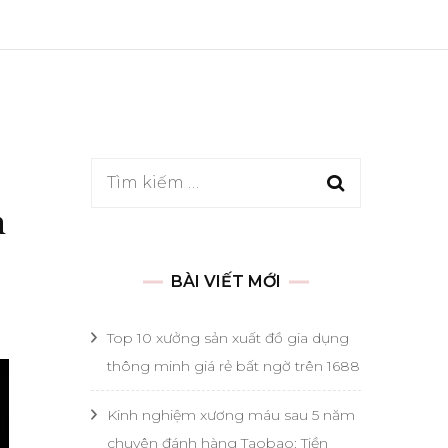
Tìm
n
kiếm
cho:
BÀI VIẾT MỚI
Top 10 xưởng sản xuất đồ gia dụng
thông minh giá rẻ bất ngờ trên 1688
Kinh nghiệm xương máu sau 5 năm
chuyên đánh hàng Taobao: Tiền