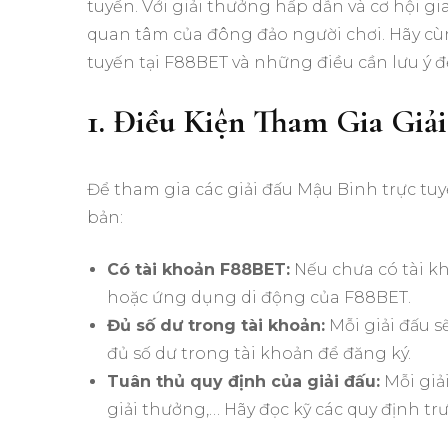
tuyến. Với giải thưởng hấp dẫn và cơ hội gi
quan tâm của đông đảo người chơi. Hãy cùn
tuyến tại F88BET và những điều cần lưu ý đ
1. Điều Kiện Tham Gia Giả
Để tham gia các giải đấu Mậu Binh trực tu
bản:
Có tài khoản F88BET:
Nếu chưa có tài kh
hoặc ứng dụng di động của F88BET.
Đủ số dư trong tài khoản:
Mỗi giải đấu 
đủ số dư trong tài khoản để đăng ký.
Tuân thủ quy định của giải đấu:
Mỗi giải
giải thưởng,… Hãy đọc kỹ các quy định tr