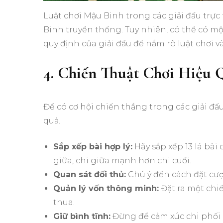
Luật chơi Mậu Binh trong các giải đấu trự
Binh truyền thống. Tuy nhiên, có thể có mộ
quy định của giải đấu để nắm rõ luật chơi v
4. Chiến Thuật Chơi Hiệu 
Để có cơ hội chiến thắng trong các giải đấ
quả.
Sắp xếp bài hợp lý:
Hãy sắp xếp 13 lá bài
giữa, chi giữa mạnh hơn chi cuối.
Quan sát đối thủ:
Chú ý đến cách đặt cượ
Quản lý vốn thông minh:
Đặt ra một chiế
thua.
Giữ bình tĩnh:
Đừng để cảm xúc chi phối q