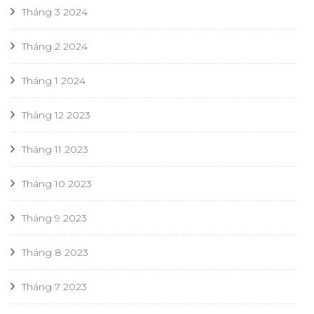
Tháng 3 2024
Tháng 2 2024
Tháng 1 2024
Tháng 12 2023
Tháng 11 2023
Tháng 10 2023
Tháng 9 2023
Tháng 8 2023
Tháng 7 2023