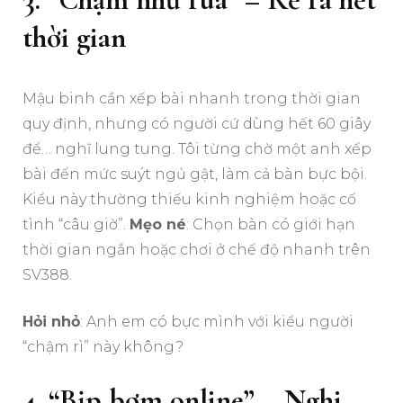
thời gian
Mậu binh cần xếp bài nhanh trong thời gian
quy định, nhưng có người cứ dùng hết 60 giây
để… nghĩ lung tung. Tôi từng chờ một anh xếp
bài đến mức suýt ngủ gật, làm cả bàn bực bội.
Kiểu này thường thiếu kinh nghiệm hoặc cố
tình “câu giờ”.
Mẹo né
: Chọn bàn có giới hạn
thời gian ngắn hoặc chơi ở chế độ nhanh trên
SV388.
Hỏi nhỏ
: Anh em có bực mình với kiểu người
“chậm rì” này không?
4. “Bịp bợm online” – Nghi