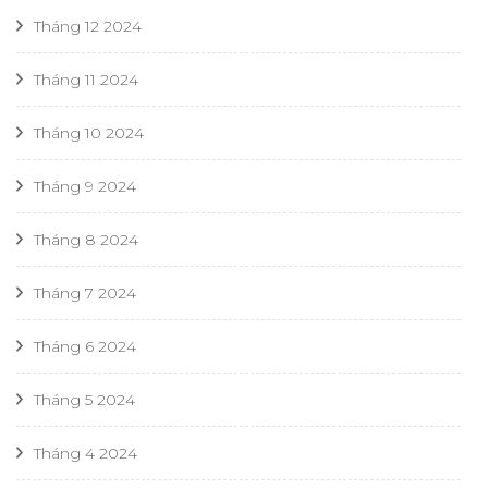
Tháng 12 2024
Tháng 11 2024
Tháng 10 2024
Tháng 9 2024
Tháng 8 2024
Tháng 7 2024
Tháng 6 2024
Tháng 5 2024
Tháng 4 2024