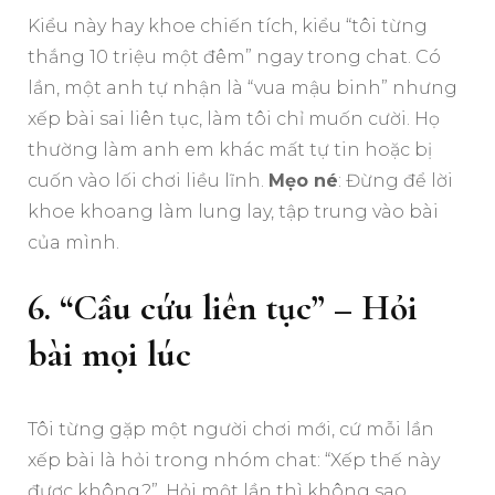
Kiểu này hay khoe chiến tích, kiểu “tôi từng
thắng 10 triệu một đêm” ngay trong chat. Có
lần, một anh tự nhận là “vua mậu binh” nhưng
xếp bài sai liên tục, làm tôi chỉ muốn cười. Họ
thường làm anh em khác mất tự tin hoặc bị
cuốn vào lối chơi liều lĩnh.
Mẹo né
: Đừng để lời
khoe khoang làm lung lay, tập trung vào bài
của mình.
6. “Cầu cứu liên tục” – Hỏi
bài mọi lúc
Tôi từng gặp một người chơi mới, cứ mỗi lần
xếp bài là hỏi trong nhóm chat: “Xếp thế này
được không?”. Hỏi một lần thì không sao,