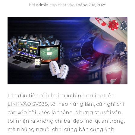
bởi
admin
cập nhật vào
Tháng 7 16, 2025
Lần đầu tiên tôi chơi mậu binh online trên
LINK VÀO SV388
, tôi hào hứng lắm, cứ nghĩ chỉ
cần xếp bài khéo là thắng. Nhưng sau vài ván,
tôi nhận ra không chỉ bài đẹp mới quan trọng,
mà những người chơi cùng bàn cũng ảnh