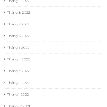
Tháng 9 2022
Tháng 8 2022
Tháng 7 2022
Tháng 6 2022
Tháng 5 2022
Tháng 4 2022
Tháng 3 2022
Tháng 2 2022
Tháng 1 2022
Tháng 12 2021