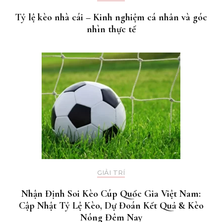
Tỷ lệ kèo nhà cái – Kinh nghiệm cá nhân và góc
nhìn thực tế
GIẢI TRÍ
Nhận Định Soi Kèo Cúp Quốc Gia Việt Nam:
Cập Nhật Tỷ Lệ Kèo, Dự Đoán Kết Quả & Kèo
Nóng Đêm Nay