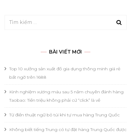
Tìm
kiếm
cho:
BÀI VIẾT MỚI
Top 10 xưởng sản xuất đồ gia dụng thông minh giá rẻ
bất ngờ trên 1688
Kinh nghiệm xương máu sau 5 năm chuyên đánh hàng
Taobao: Tiền triệu không phải cứ “click” là về
Từ điển thuật ngữ bỏ túi khi tự mua hàng Trung Quốc
Không biết tiếng Trung có tự đặt hàng Trung Quốc được