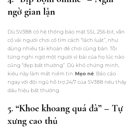
ngờ gian lận
Dù SV388 có hệ thống bảo mật SSL 256-bit, vẫn
có vài người chơi cố tìm cách “lách luật”, như
dùng nhiều tài khoản để chơi cùng bàn. Tôi
từng nghi ngờ một người vì bài của họ lúc nào
cũng “đẹp bất thường”. Dù khó chứng minh,
kiểu này làm mất niềm tin.
Mẹo né
: Báo cáo
ngay với đội ngũ hỗ trợ 24/7 của SV388 nếu thấy
dấu hiệu bất thường.
5. “Khoe khoang quá đà” – Tự
xưng cao thủ