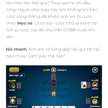
vào một ván. Kết quả? Thua sạch vì chi đầu
lủng! Người chơi kiểu này làm không khí bàn
cược căng thẳng, dễ khiến anh em bị cuốn
theo.
Mẹo né
: Chọn bàn cược nhỏ và kiểm tra
lịch sử cược của đối thủ trên SV388 trước khi
vào.
Hỏi nhanh
: Anh em có từng gặp “đại gia tất tay”
nào chưa? Cảm giác thế nào?