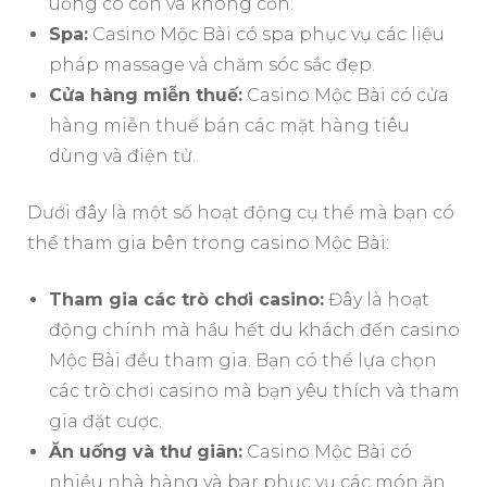
uống có cồn và không cồn.
Spa:
Casino Mộc Bài có spa phục vụ các liệu
pháp massage và chăm sóc sắc đẹp.
Cửa hàng miễn thuế:
Casino Mộc Bài có cửa
hàng miễn thuế bán các mặt hàng tiêu
dùng và điện tử.
Dưới đây là một số hoạt động cụ thể mà bạn có
thể tham gia bên trong casino Mộc Bài:
Tham gia các trò chơi casino:
Đây là hoạt
động chính mà hầu hết du khách đến casino
Mộc Bài đều tham gia. Bạn có thể lựa chọn
các trò chơi casino mà bạn yêu thích và tham
gia đặt cược.
Ăn uống và thư giãn:
Casino Mộc Bài có
nhiều nhà hàng và bar phục vụ các món ăn