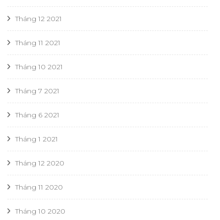
Tháng 12 2021
Tháng 11 2021
Tháng 10 2021
Tháng 7 2021
Tháng 6 2021
Tháng 1 2021
Tháng 12 2020
Tháng 11 2020
Tháng 10 2020