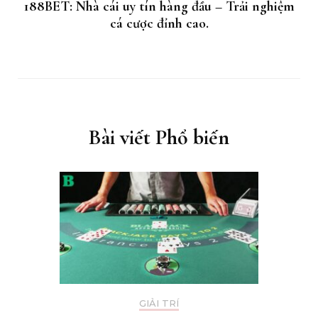
188BET: Nhà cái uy tín hàng đầu – Trải nghiệm
cá cược đỉnh cao.
Bài viết Phổ biến
GIẢI TRÍ