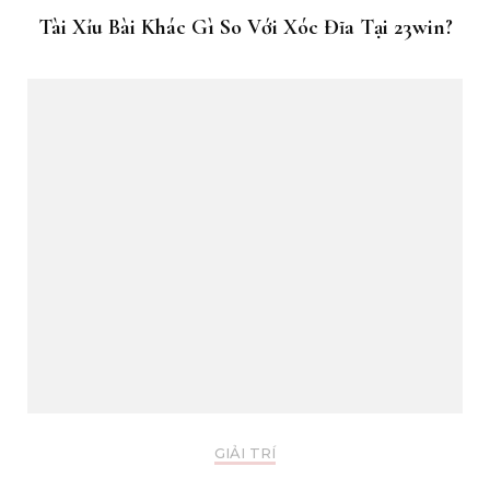
Tài Xỉu Bài Khác Gì So Với Xóc Đĩa Tại 23win?
GIẢI TRÍ