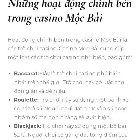
Những hoạt động chính bên
trong casino Mộc Bài
Hoạt động chính bên trong casino Mộc Bài là
các trò chơi casino. Casino Mộc Bài cung cấp
một loạt các trò chơi casino phổ biến, bao gồm:
Baccarat:
Đây là trò chơi casino phổ biến
nhất trên thế giới. Trò chơi này có luật chơi
đơn giản và dễ hiểu.
Roulette:
Trò chơi này sử dụng một bánh xe
có các ô số. Người chơi đặt cược vào số hoặc
nhóm số mà họ tin rằng sẽ xuất hiện.
Blackjack:
Trò chơi này sử dụng một bộ bài
52 lá. Người chơi cố gắng đạt tổng điểm của