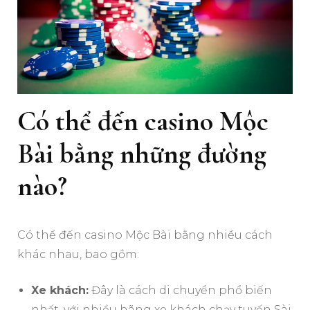
Có thể đến casino Mộc
Bài bằng những đường
nào?
Có thể đến casino Mộc Bài bằng nhiều cách
khác nhau, bao gồm:
Xe khách:
Đây là cách di chuyển phổ biến
nhất, với nhiều hãng xe khách chạy tuyến Sài