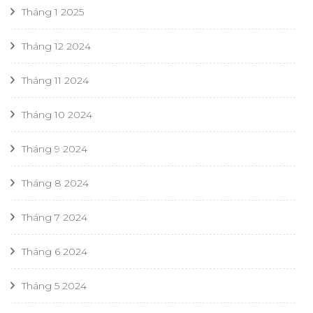
Tháng 1 2025
Tháng 12 2024
Tháng 11 2024
Tháng 10 2024
Tháng 9 2024
Tháng 8 2024
Tháng 7 2024
Tháng 6 2024
Tháng 5 2024