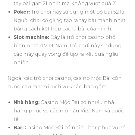
tay bài gần 21 nhất mà không vượt quá 21.
Poker:
Trò chơi này sử dụng một bộ bài 52 lá.
Người chơi cố gắng tạo ra tay bài mạnh nhất
bằng cách kết hợp các lá bài của mình.
Slot machine:
Đây là trò chơi casino phổ
biến nhất ở Việt Nam. Trò chơi này sử dụng
các máy quay vòng để tạo ra kết quả ngẫu
nhiên.
Ngoài các trò chơi casino, casino Mộc Bài còn
cung cấp một số dịch vụ khác, bao gồm:
Nhà hàng:
Casino Mộc Bài có nhiều nhà
hàng phục vụ các món ăn Việt Nam và quốc
tế.
Bar:
Casino Mộc Bài có nhiều bar phục vụ đồ