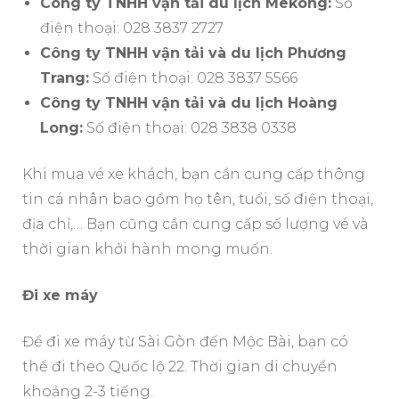
Công ty TNHH vận tải du lịch Mekong:
Số
điện thoại: 028 3837 2727
Công ty TNHH vận tải và du lịch Phương
Trang:
Số điện thoại: 028 3837 5566
Công ty TNHH vận tải và du lịch Hoàng
Long:
Số điện thoại: 028 3838 0338
Khi mua vé xe khách, bạn cần cung cấp thông
tin cá nhân bao gồm họ tên, tuổi, số điện thoại,
địa chỉ,… Bạn cũng cần cung cấp số lượng vé và
thời gian khởi hành mong muốn.
Đi xe máy
Để đi xe máy từ Sài Gòn đến Mộc Bài, bạn có
thể đi theo Quốc lộ 22. Thời gian di chuyển
khoảng 2-3 tiếng.