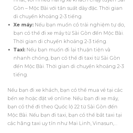
Gòn – Mộc Bài với tần suất dày đặc. Thời gian
di chuyển khoảng 2-3 tiếng.
Xe máy:
Nếu bạn muốn có trải nghiệm tự do,
bạn có thể đi xe máy từ Sài Gòn đến Mộc Bài.
Thời gian di chuyển khoảng 2-3 tiếng.
Taxi:
Nếu bạn muốn đi lại thuận tiện và
nhanh chóng, bạn có thể đi taxi từ Sài Gòn
đến Mộc Bài. Thời gian di chuyển khoảng 2-3
tiếng.
Nếu bạn đi xe khách, bạn có thể mua vé tại các
bến xe hoặc đặt vé online. Nếu bạn đi xe máy,
bạn có thể đi theo Quốc lộ 22 từ Sài Gòn đến
Mộc Bài. Nếu bạn đi taxi, bạn có thể bắt taxi tại
các hãng taxi uy tín như Mai Linh, Vinasun,…