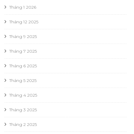
Tháng 1 2026
Tháng 12 2025
Tháng 9 2025
Tháng 7 2025
Tháng 6 2025
Tháng 5 2025
Tháng 4 2025
Tháng 3 2025
Tháng 2 2025