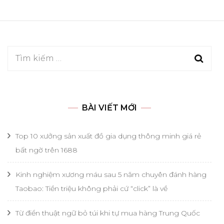
Tìm
kiếm
cho:
BÀI VIẾT MỚI
Top 10 xưởng sản xuất đồ gia dụng thông minh giá rẻ
bất ngờ trên 1688
Kinh nghiệm xương máu sau 5 năm chuyên đánh hàng
Taobao: Tiền triệu không phải cứ “click” là về
Từ điển thuật ngữ bỏ túi khi tự mua hàng Trung Quốc