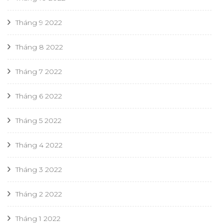
Tháng 9 2022
Tháng 8 2022
Tháng 7 2022
Tháng 6 2022
Tháng 5 2022
Tháng 4 2022
Tháng 3 2022
Tháng 2 2022
Tháng 1 2022