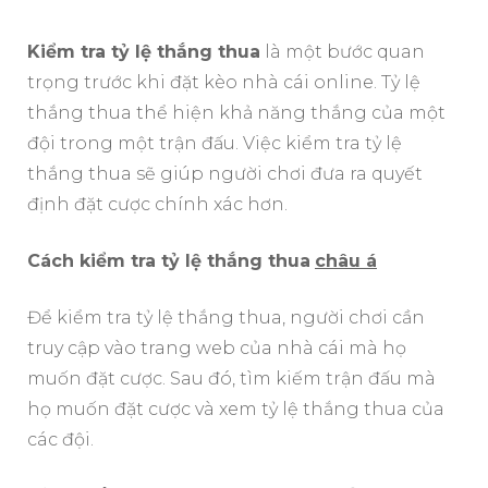
Kiểm tra tỷ lệ thắng thua
là một bước quan
trọng trước khi đặt kèo nhà cái online. Tỷ lệ
thắng thua thể hiện khả năng thắng của một
đội trong một trận đấu. Việc kiểm tra tỷ lệ
thắng thua sẽ giúp người chơi đưa ra quyết
định đặt cược chính xác hơn.
Cách kiểm tra tỷ lệ thắng thua
châu á
Để kiểm tra tỷ lệ thắng thua, người chơi cần
truy cập vào trang web của nhà cái mà họ
muốn đặt cược. Sau đó, tìm kiếm trận đấu mà
họ muốn đặt cược và xem tỷ lệ thắng thua của
các đội.