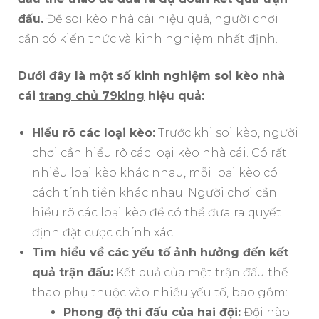
đấu.
Để soi kèo nhà cái hiệu quả, người chơi
cần có kiến thức và kinh nghiệm nhất định.
Dưới đây là một số kinh nghiệm soi kèo nhà
cái
trang chủ 79king
hiệu quả:
Hiểu rõ các loại kèo:
Trước khi soi kèo, người
chơi cần hiểu rõ các loại kèo nhà cái. Có rất
nhiều loại kèo khác nhau, mỗi loại kèo có
cách tính tiền khác nhau. Người chơi cần
hiểu rõ các loại kèo để có thể đưa ra quyết
định đặt cược chính xác.
Tìm hiểu về các yếu tố ảnh hưởng đến kết
quả trận đấu:
Kết quả của một trận đấu thể
thao phụ thuộc vào nhiều yếu tố, bao gồm:
Phong độ thi đấu của hai đội:
Đội nào