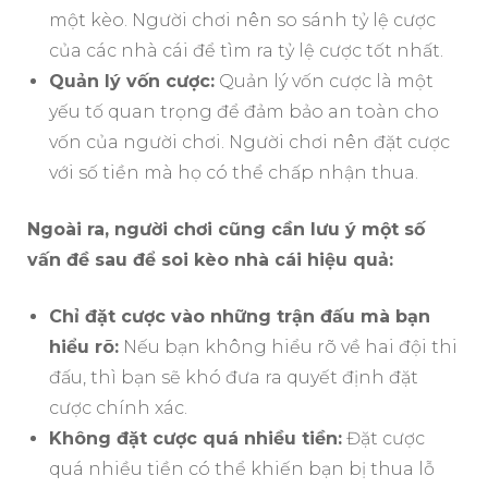
một kèo. Người chơi nên so sánh tỷ lệ cược
của các nhà cái để tìm ra tỷ lệ cược tốt nhất.
Quản lý vốn cược:
Quản lý vốn cược là một
yếu tố quan trọng để đảm bảo an toàn cho
vốn của người chơi. Người chơi nên đặt cược
với số tiền mà họ có thể chấp nhận thua.
Ngoài ra, người chơi cũng cần lưu ý một số
vấn đề sau để soi kèo nhà cái hiệu quả:
Chỉ đặt cược vào những trận đấu mà bạn
hiểu rõ:
Nếu bạn không hiểu rõ về hai đội thi
đấu, thì bạn sẽ khó đưa ra quyết định đặt
cược chính xác.
Không đặt cược quá nhiều tiền:
Đặt cược
quá nhiều tiền có thể khiến bạn bị thua lỗ