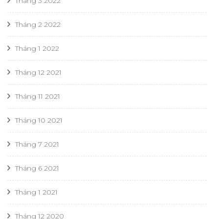
Tháng 3 2022
Tháng 2 2022
Tháng 1 2022
Tháng 12 2021
Tháng 11 2021
Tháng 10 2021
Tháng 7 2021
Tháng 6 2021
Tháng 1 2021
Tháng 12 2020