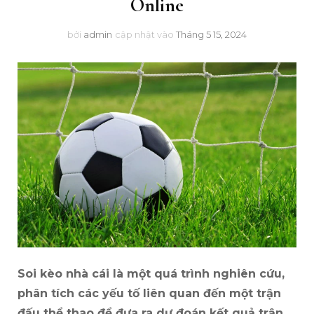
Online
bởi
admin
cập nhật vào
Tháng 5 15, 2024
Soi kèo nhà cái là một quá trình nghiên cứu,
phân tích các yếu tố liên quan đến một trận
đấu thể thao để đưa ra dự đoán kết quả trận