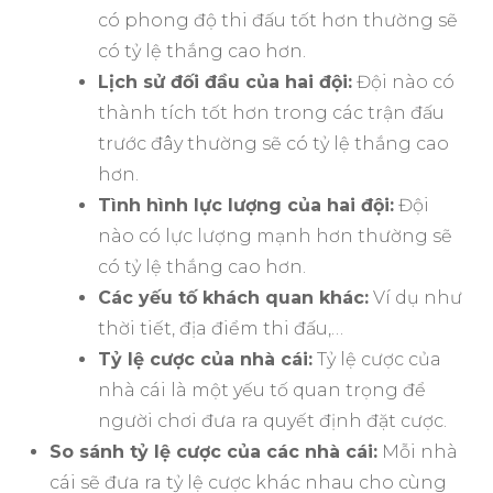
có phong độ thi đấu tốt hơn thường sẽ
có tỷ lệ thắng cao hơn.
Lịch sử đối đầu của hai đội:
Đội nào có
thành tích tốt hơn trong các trận đấu
trước đây thường sẽ có tỷ lệ thắng cao
hơn.
Tình hình lực lượng của hai đội:
Đội
nào có lực lượng mạnh hơn thường sẽ
có tỷ lệ thắng cao hơn.
Các yếu tố khách quan khác:
Ví dụ như
thời tiết, địa điểm thi đấu,…
Tỷ lệ cược của nhà cái:
Tỷ lệ cược của
nhà cái là một yếu tố quan trọng để
người chơi đưa ra quyết định đặt cược.
So sánh tỷ lệ cược của các nhà cái:
Mỗi nhà
cái sẽ đưa ra tỷ lệ cược khác nhau cho cùng