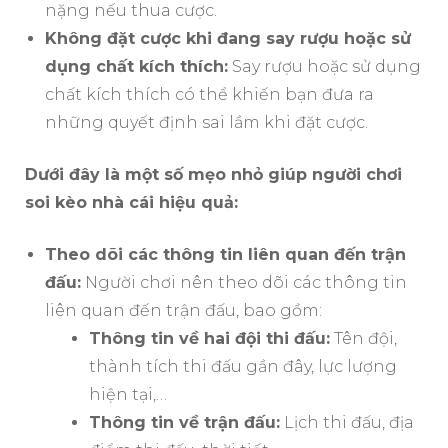
nặng nếu thua cược.
Không đặt cược khi đang say rượu hoặc sử
dụng chất kích thích:
Say rượu hoặc sử dụng
chất kích thích có thể khiến bạn đưa ra
những quyết định sai lầm khi đặt cược.
Dưới đây là một số mẹo nhỏ giúp người chơi
soi kèo nhà cái hiệu quả:
Theo dõi các thông tin liên quan đến trận
đấu:
Người chơi nên theo dõi các thông tin
liên quan đến trận đấu, bao gồm:
Thông tin về hai đội thi đấu:
Tên đội,
thành tích thi đấu gần đây, lực lượng
hiện tại,…
Thông tin về trận đấu:
Lịch thi đấu, địa