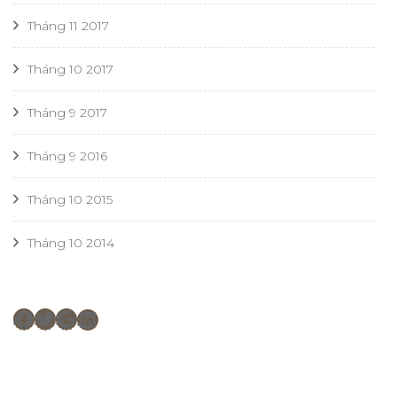
Tháng 11 2017
Tháng 10 2017
Tháng 9 2017
Tháng 9 2016
Tháng 10 2015
Tháng 10 2014
Facebook
Twitter
Google
LinkedIn