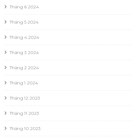
Tháng 6 2024
Tháng 5 2024
Tháng 4 2024
Tháng 3 2024
Tháng 2 2024
Tháng 1 2024
Tháng 12 2023
Tháng 11 2023
Tháng 10 2023