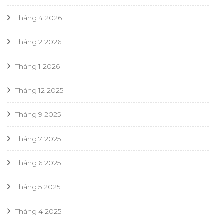
Tháng 4 2026
Tháng 2 2026
Tháng 1 2026
Tháng 12 2025
Tháng 9 2025
Tháng 7 2025
Tháng 6 2025
Tháng 5 2025
Tháng 4 2025