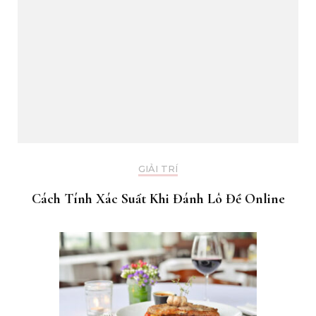
GIẢI TRÍ
Cách Tính Xác Suất Khi Đánh Lô Đề Online