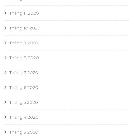
Tháng 11 2020
Tháng 10 2020
Tháng 9 2020
Tháng 8 2020
Tháng 7 2020
Tháng 6 2020
Tháng 5 2020
Tháng 4 2020
Tháng 3 2020