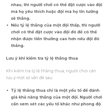
nhau, thì người chơi có thể đặt cược vào đội
mà họ yêu thích hoặc đội mà họ tin tưởng
sẽ thắng.
Nếu tỷ lệ thắng của một đội thấp, thì người
chơi có thể đặt cược vào đội đó để có thể
nhận được tiền thưởng cao hơn nếu đội đó
thắng.
Lưu ý khi kiểm tra tỷ lệ thắng thua
Khi kiểm tra tỷ lệ thắng thua, người chơi cần
lưu ý một số vấn đề sau:
Tỷ lệ thắng thua chỉ là một yếu tố để đánh
giá khả năng thắng của một đội. Người chơi
cần xem xét các yếu tố khác như phong độ