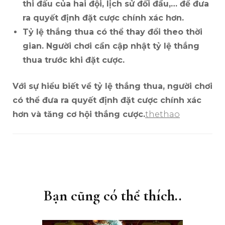
thi đấu của hai đội, lịch sử đối đầu,… để đưa
ra quyết định đặt cược chính xác hơn.
Tỷ lệ thắng thua có thể thay đổi theo thời
gian. Người chơi cần cập nhật tỷ lệ thắng
thua trước khi đặt cược.
Với sự hiểu biết về tỷ lệ thắng thua, người chơi
có thể đưa ra quyết định đặt cược chính xác
hơn và tăng cơ hội thắng cược.
thethao
Điều
hướng
bài
Bạn cũng có thể thích..
viết