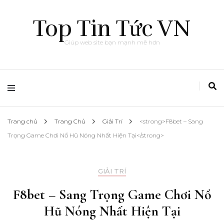
Top Tin Tức VN
Giúp web site bạn mạnh mẽ hơn
Trang chủ
Trang Chủ
Giải Trí
<strong>F8bet – Sang
Trọng Game Chơi Nổ Hũ Nóng Nhất Hiện Tại</strong>
GIẢI TRÍ
F8bet – Sang Trọng Game Chơi Nổ
Hũ Nóng Nhất Hiện Tại