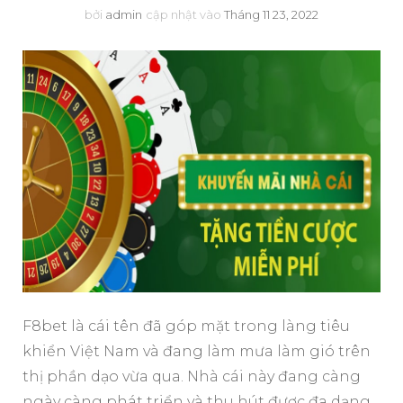
bởi
admin
cập nhật vào
Tháng 11 23, 2022
F8bet là cái tên đã góp mặt trong làng tiêu
khiển Việt Nam và đang làm mưa làm gió trên
thị phần dạo vừa qua. Nhà cái này đang càng
ngày càng phát triển và thu hút được đa dạng