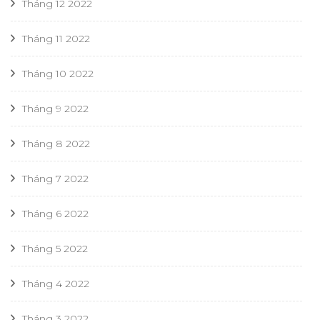
Tháng 12 2022
Tháng 11 2022
Tháng 10 2022
Tháng 9 2022
Tháng 8 2022
Tháng 7 2022
Tháng 6 2022
Tháng 5 2022
Tháng 4 2022
Tháng 3 2022