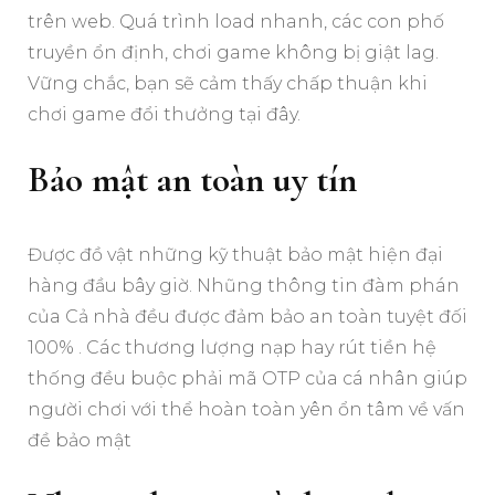
trên web. Quá trình load nhanh, các con phố
truyền ổn định, chơi game không bị giật lag.
Vững chắc, bạn sẽ cảm thấy chấp thuận khi
chơi game đổi thưởng tại đây.
Bảo mật an toàn uy tín
Được đồ vật những kỹ thuật bảo mật hiện đại
hàng đầu bây giờ. Nhũng thông tin đàm phán
của Cả nhà đều được đảm bảo an toàn tuyệt đối
100% . Các thương lượng nạp hay rút tiền hệ
thống đều buộc phải mã OTP của cá nhân giúp
người chơi với thể hoàn toàn yên ổn tâm về vấn
đề bảo mật