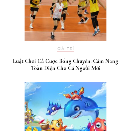
GIẢI TRÍ
Luật Chơi Cá Cược Bóng Chuyền: Cẩm Nang
Toàn Diện Cho Cả Người Mới