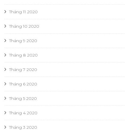
Tháng 11 2020
Tháng 10 2020
Tháng 9 2020
Tháng 8 2020
Tháng 7 2020
Tháng 6 2020
Tháng 5 2020
Tháng 4 2020
Tháng 3 2020