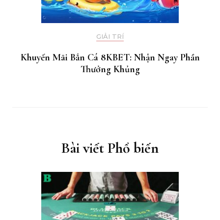
GIẢI TRÍ
Khuyến Mãi Bắn Cá 8KBET: Nhận Ngay Phần
Thưởng Khủng
Bài viết Phổ biến