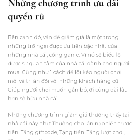
Những chương trình ưu đãi
quyến rũ
Bên cạnh đó, vấn đề giảm giá là một trong
những trở ngại được ưu tiên bậc nhất của
những nhà cái, cổng game. Vì nó sẽ biểu lộ
được sự quan tâm của nhà cái dành cho người
mua. Cũng như 1 cách để lôi kéo người chơi
mới và tri ân đối với những khách hàng cũ.
Giúp người chơi muốn gắn bó, đi cùng dài lâu
hơn sở hữu nhà cái
Những chương trình giảm giá thường thấy tại
nhà cái này như: Thưởng cho lần nạp tiền trước
tiên, Tặng giftcode, Tặng tiền, Tặng lượt chơi,