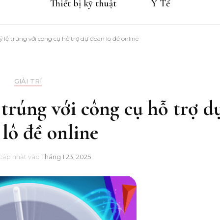
Thiết bị kỹ thuật
Y Tế
ỷ lệ trúng với công cụ hỗ trợ dự đoán lô đề online
GIẢI TRÍ
 trúng với công cụ hỗ trợ d
lô đề online
cập nhật vào
Tháng 1 23, 2025