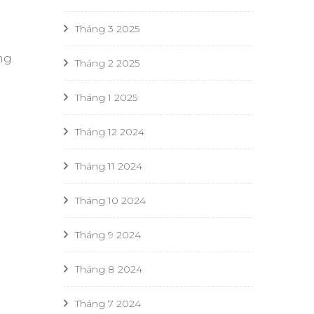
Tháng 3 2025
ng.
Tháng 2 2025
Tháng 1 2025
Tháng 12 2024
Tháng 11 2024
Tháng 10 2024
Tháng 9 2024
Tháng 8 2024
Tháng 7 2024