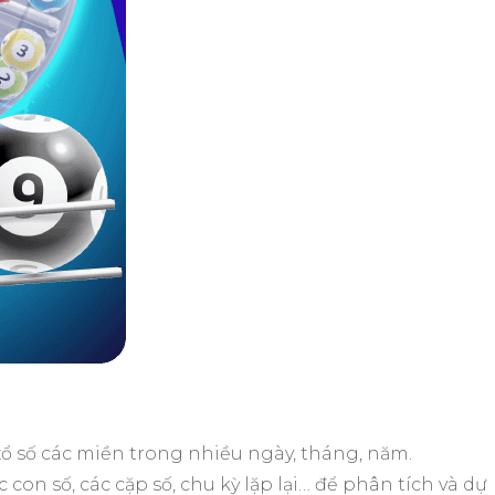
xổ số các miền trong nhiều ngày, tháng, năm.
 con số, các cặp số, chu kỳ lặp lại… để phân tích và dự