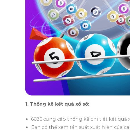
1. Thống kê kết quả xổ số:
6686 cung cấp thống kê chi tiết kết quả 
Bạn có thể xem tần suất xuất hiện của các