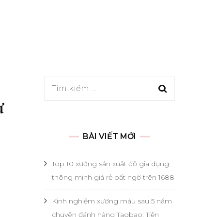
Tìm
ự
kiếm
cho:
BÀI VIẾT MỚI
Top 10 xưởng sản xuất đồ gia dụng
thông minh giá rẻ bất ngờ trên 1688
Kinh nghiệm xương máu sau 5 năm
chuyên đánh hàng Taobao: Tiền