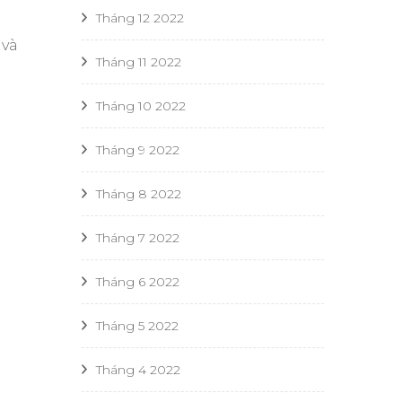
Tháng 12 2022
 và
Tháng 11 2022
Tháng 10 2022
Tháng 9 2022
Tháng 8 2022
Tháng 7 2022
Tháng 6 2022
Tháng 5 2022
Tháng 4 2022