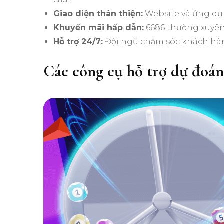
Giao diện thân thiện:
Website và ứng dụn
Khuyến mãi hấp dẫn:
6686 thường xuyên 
Hỗ trợ 24/7:
Đội ngũ chăm sóc khách hàn
Các công cụ hỗ trợ dự đoán 