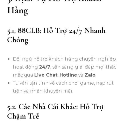
Hàng
5.1. 88CLB: Hỗ Trợ 24/7 Nhanh
Chóng
Đội ngũ hỗ trợ khách hàng chuyên nghiệp
hoạt động
24/7
, sẵn sàng giải đáp mọi thắc
mắc qua
Live Chat
,
Hotline
và
Zalo
.
Tư vấn tận tình về cách chơi game, nạp rút
tiền và nhận khuyến mãi.
5.2. Các Nhà Cái Khác: Hỗ Trợ
Chậm Trễ