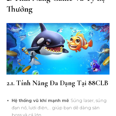
Thưởng
2.1. Tính Năng Đa Dạng Tại 88CLB
Hệ thống vũ khí mạnh mẽ
: Súng laser, súng
đạn nổ, lưới điện,… giúp bạn dễ dàng săn
boss và cá lớn.