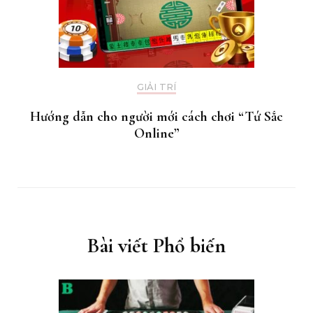
GIẢI TRÍ
Hướng dẫn cho người mới cách chơi “Tứ Sắc
Online”
Bài viết Phổ biến