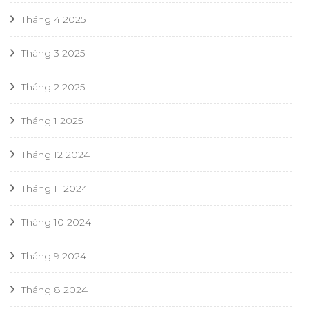
Tháng 4 2025
Tháng 3 2025
Tháng 2 2025
Tháng 1 2025
Tháng 12 2024
Tháng 11 2024
Tháng 10 2024
Tháng 9 2024
Tháng 8 2024