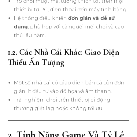
Trò chơi mượt mà, tương thích tốt trên mọi
thiết bị từ PC, điện thoại đến máy tính bảng.
Hệ thống điều khiển
đơn giản và dễ sử
dụng
, phù hợp với cả người mới chơi và cao
thủ lâu năm.
1.2. Các Nhà Cái Khác: Giao Diện
Thiếu Ấn Tượng
Một số nhà cái có giao diện bắn cá còn đơn
giản, ít đầu tư vào đồ họa và âm thanh.
Trải nghiệm chơi trên thiết bị di động
thường giật lag hoặc không tối ưu.
2.
Tính Năng Game Và Tỷ Lệ