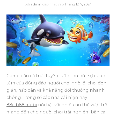
bởi
admin
cập nhật vào
Tháng 12 17, 2024
Game bắn cá trực tuyến luôn thu hút sự quan
tâm của đông đảo người chơi nhờ lối chơi đơn
giản, hấp dẫn và khả năng đổi thưởng nhanh
chóng. Trong số các nhà cái hiện nay,
88clb88.mobi
nổi bật với nhiều ưu thế vượt trội,
mang đến cho người chơi trải nghiệm bắn cá