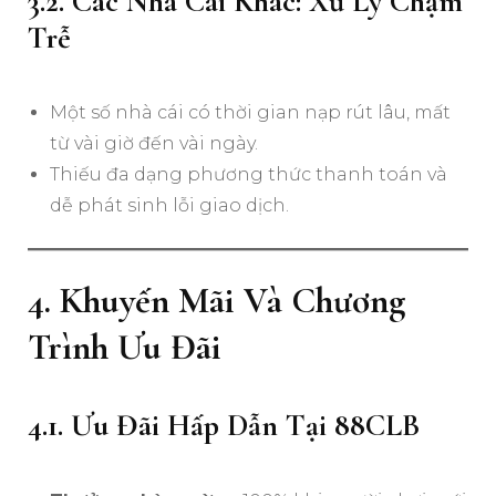
3.2. Các Nhà Cái Khác: Xử Lý Chậm
Trễ
Một số nhà cái có thời gian nạp rút lâu, mất
từ vài giờ đến vài ngày.
Thiếu đa dạng phương thức thanh toán và
dễ phát sinh lỗi giao dịch.
4.
Khuyến Mãi Và Chương
Trình Ưu Đãi
4.1. Ưu Đãi Hấp Dẫn Tại 88CLB