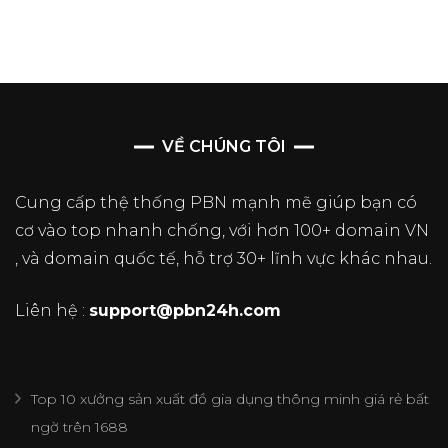
VỀ CHÚNG TÔI
Cung cấp thệ thống PBN mạnh mẽ giúp bạn có
cơ vào top nhanh chống, với hơn 100+ domain VN
, và domain quốc tế, hỗ trợ 30+ lĩnh vực khác nhau.
Liên hệ :
support@pbn24h.com
Top 10 xưởng sản xuất đồ gia dụng thông minh giá rẻ bất
ngờ trên 1688