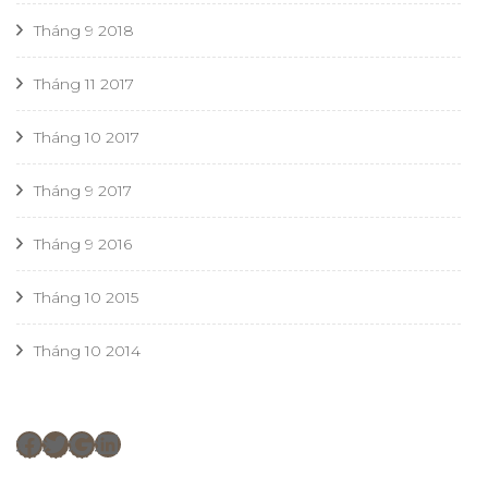
Tháng 9 2018
Tháng 11 2017
Tháng 10 2017
Tháng 9 2017
Tháng 9 2016
Tháng 10 2015
Tháng 10 2014
Facebook
Twitter
Google
LinkedIn