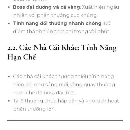
Boss đại dương và cá vàng
: Xuất hiện ngẫu
nhiên với phần thưởng cực khủng.
Tính năng đổi thưởng nhanh chóng
: Đổi
điểm thành tiền thật chỉ trong vài phút.
2.2. Các Nhà Cái Khác: Tính Năng
Hạn Chế
Các nhà cái khác thường thiếu tính năng
hiện đại như súng mới, vòng quay thưởng
hoặc chế độ boss đặc biệt.
Tỷ lệ thưởng chưa hấp dẫn và khó kích hoạt
phần thưởng lớn.