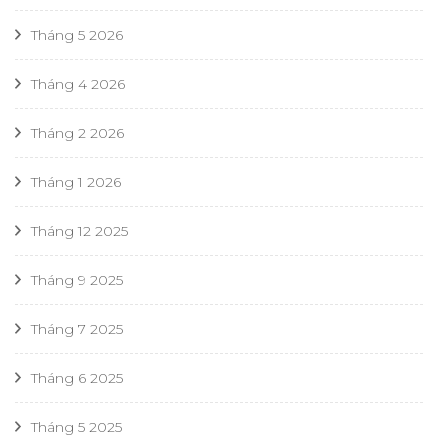
Tháng 5 2026
Tháng 4 2026
Tháng 2 2026
Tháng 1 2026
Tháng 12 2025
Tháng 9 2025
Tháng 7 2025
Tháng 6 2025
Tháng 5 2025