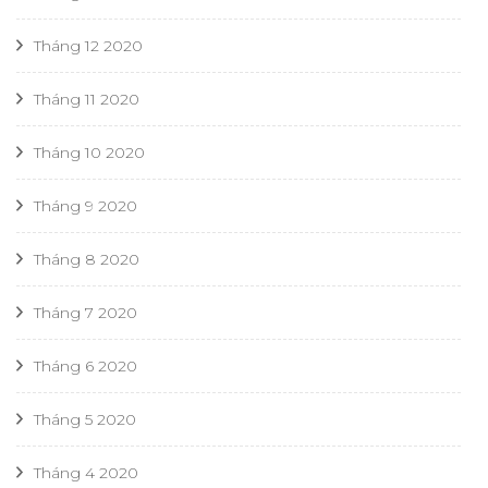
Tháng 12 2020
Tháng 11 2020
Tháng 10 2020
Tháng 9 2020
Tháng 8 2020
Tháng 7 2020
Tháng 6 2020
Tháng 5 2020
Tháng 4 2020