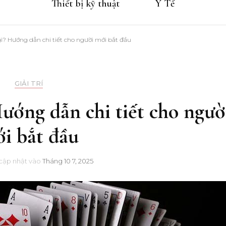
Thiết bị kỹ thuật
Y Tế
ì? Hướng dẫn chi tiết cho người mới bắt đầu
GIẢI TRÍ
ướng dẫn chi tiết cho ngườ
i bắt đầu
cập nhật vào
Tháng 10 7, 2025