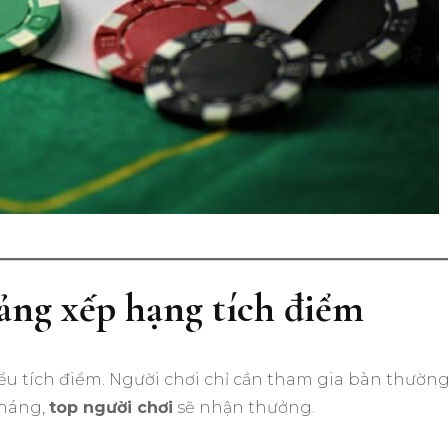
bảng xếp hạng tích điểm
ểu tích điểm. Người chơi chỉ cần tham gia bàn thường
tháng,
top người chơi
sẽ nhận thưởng.