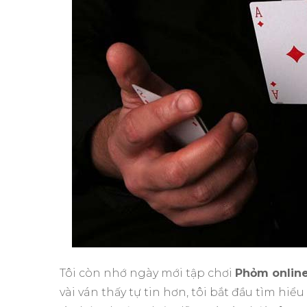
Tôi còn nhớ ngày mới tập chơi
Phỏm onlin
vài ván thấy tự tin hơn, tôi bắt đầu tìm hi