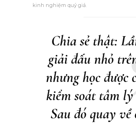
kinh nghiệm quý giá.
Chia sẻ thật:
Lần
giải đấu nhỏ trê
nhưng học được c
kiểm soát tâm lý
Sau đó quay về 