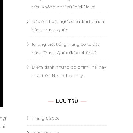
triệu không phải cứ “click” là về
Từ điển thuật ngữ bỏ túi khi tự mua
hàng Trung Quốc
Không biết tiếng Trung có tự đặt
hàng Trung Quốc được không?
Điểm danh những bộ phim Thái hay
nhất trên Netflix hiện nay.
LƯU TRỮ
ắng
Tháng 6 2026
chỉ
Tháng 5 2026