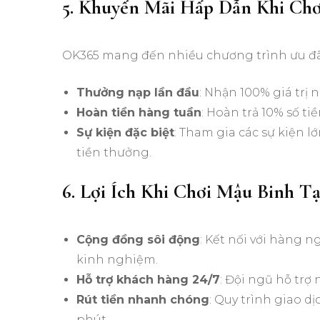
5. Khuyến Mãi Hấp Dẫn Khi Ch
OK365 mang đến nhiều chương trình ưu đã
Thưởng nạp lần đầu
: Nhận 100% giá trị
Hoàn tiền hàng tuần
: Hoàn trả 10% số ti
Sự kiện đặc biệt
: Tham gia các sự kiện 
tiền thưởng.
6. Lợi Ích Khi Chơi Mậu Binh T
Cộng đồng sôi động
: Kết nối với hàng n
kinh nghiệm.
Hỗ trợ khách hàng 24/7
: Đội ngũ hỗ trợ 
Rút tiền nhanh chóng
: Quy trình giao d
phút.