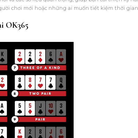
người chơi mới hoặc những ai muốn tiết kiệm thời gian
ại OK365