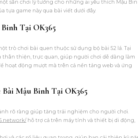
 một sân chơi lý tưởng cho những ai yêu thích Mậu Bin
 tựa game này qua bài viết dưới đây.
 Binh Tại OK365
ột trò chơi bài quen thuộc sử dụng bộ bài 52 lá. Tại
n thân thiện, trực quan, giúp người chơi dễ dàng làm
a để hoạt động mượt mà trên cả nền tảng web và ứng
 Bài Mậu Binh Tại OK365
 ảnh rõ ràng giúp tăng trải nghiệm cho người chơi.
65.network/
hỗ trợ cả trên máy tính và thiết bị di động,
chơi và các số liệu quan trọng, giúp bạn cải thiện kỹ nă