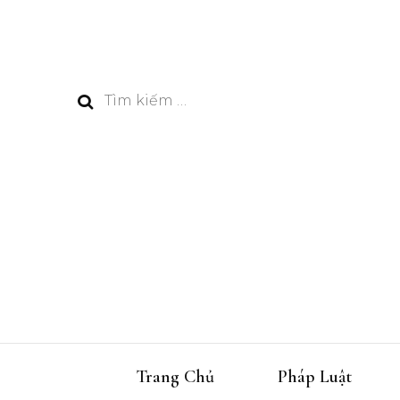
Tìm
kiếm
cho:
Trang Chủ
Pháp Luật