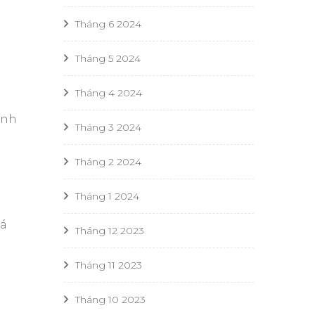
Tháng 6 2024
Tháng 5 2024
Tháng 4 2024
ánh
Tháng 3 2024
Tháng 2 2024
Tháng 1 2024
há
Tháng 12 2023
Tháng 11 2023
Tháng 10 2023