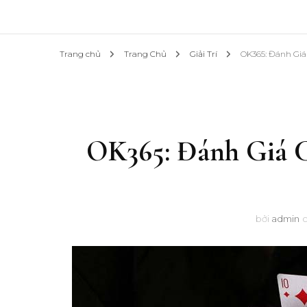
Trang chủ
Trang Chủ
Giải Trí
OK365: Đánh Giá
OK365: Đánh Giá C
bởi
admin
c