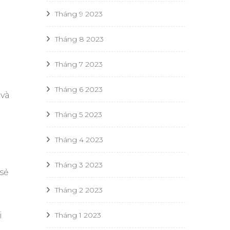
Tháng 9 2023
Tháng 8 2023
Tháng 7 2023
Tháng 6 2023
 và
Tháng 5 2023
Tháng 4 2023
Tháng 3 2023
 sẻ
Tháng 2 2023
Tháng 1 2023
i