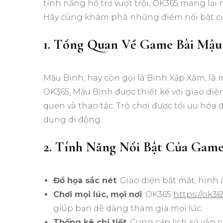
tính năng hỗ trợ vượt trội, OK365 mang lại
Hãy cùng khám phá những điểm nổi bật của
1. Tổng Quan Về Game Bài Mậu
Mậu Binh, hay còn gọi là Binh Xập Xám, là m
OK365, Mậu Binh được thiết kế với giao diệ
quen và thao tác. Trò chơi được tối ưu hó
dụng di động.
2. Tính Năng Nổi Bật Của Game
Đồ họa sắc nét
: Giao diện bắt mắt, hình
Chơi mọi lúc, mọi nơi
: OK365
https://ok3
giúp bạn dễ dàng tham gia mọi lúc.
Thống kê chi tiết
: Cung cấp lịch sử ván 