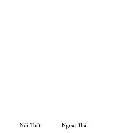
Nội Thất
Ngoại Thất