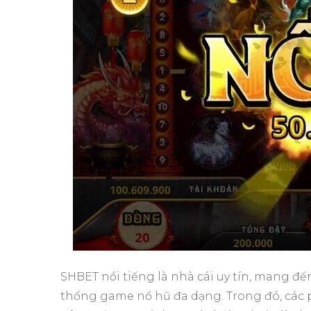
SHBET nổi tiếng là nhà cái uy tín, mang đ
thống game nổ hũ đa dạng. Trong đó, các 