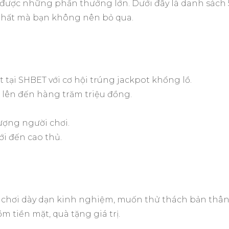
 được những phần thưởng lớn. Dưới đây là danh sách 
nhất mà bạn không nên bỏ qua.
t tại SHBET với cơ hội trúng jackpot khổng lồ.
ể lên đến hàng trăm triệu đồng.
lượng người chơi.
ới đến cao thủ.
 chơi dày dạn kinh nghiệm, muốn thử thách bản thân
m tiền mặt, quà tặng giá trị.