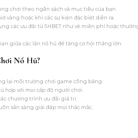
òng chơi theo ngân sách và mục tiêu của bạn.
iờ vàng hoặc khi các sự kiện đặc biệt diễn ra.
dụng các ưu đãi từ SHBET như vé miễn phí hoặc thưởn
gian giữa các lần nổ hũ để tăng cơ hội thắng lớn.
hơi Nổ Hũ?
ng lại môi trường chơi game công bằng.
ù hợp với mọi cấp độ người chơi.
các chương trình ưu đãi giá trị.
 luôn sẵn sàng giải đáp mọi thắc mắc.