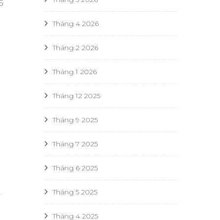
5
Tháng 4 2026
Tháng 2 2026
Tháng 1 2026
Tháng 12 2025
Tháng 9 2025
Tháng 7 2025
Tháng 6 2025
.
Tháng 5 2025
Tháng 4 2025