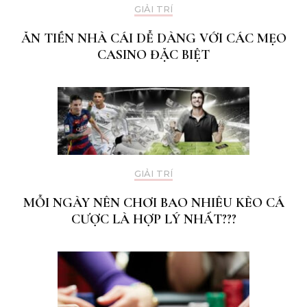
GIẢI TRÍ
ĂN TIỀN NHÀ CÁI DỄ DÀNG VỚI CÁC MẸO
CASINO ĐẶC BIỆT
GIẢI TRÍ
MỖI NGÀY NÊN CHƠI BAO NHIÊU KÈO CÁ
CƯỢC LÀ HỢP LÝ NHẤT???