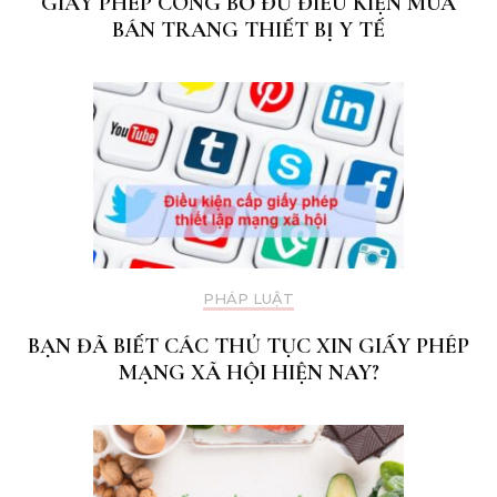
GIẤY PHÉP CÔNG BỐ ĐỦ ĐIỀU KIỆN MUA
BÁN TRANG THIẾT BỊ Y TẾ
PHÁP LUẬT
BẠN ĐÃ BIẾT CÁC THỦ TỤC XIN GIẤY PHÉP
MẠNG XÃ HỘI HIỆN NAY?