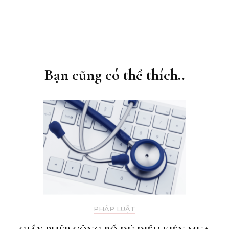
Điều
hướng
bài
Bạn cũng có thể thích..
viết
PHÁP LUẬT