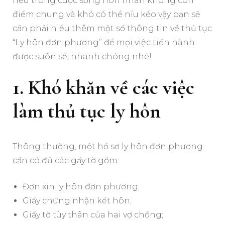
nếu trong cuộc sống hôn nhân không còn
điểm chung và khó có thể níu kéo vậy bạn sẽ
cần phải hiểu thêm một số thông tin về thủ tục
“Ly hôn đơn phương” để mọi việc tiến hành
được suôn sẽ, nhanh chóng nhé!
1. Khó khăn về các việc
làm thủ tục ly hôn
Thông thường, một hồ sơ ly hôn đơn phương
cần có đủ các gấy tờ gồm:
Đơn xin ly hôn đơn phương;
Giấy chứng nhận kết hôn;
Giấy tờ tùy thân của hai vợ chồng;