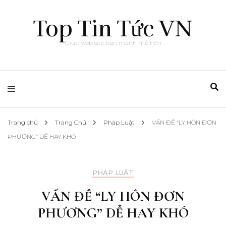
Top Tin Tức VN
Giúp web site bạn mạnh mẽ hơn
Trang chủ
Trang Chủ
Pháp Luật
VẤN ĐỀ “LY HÔN ĐƠN
PHƯƠNG” DỄ HAY KHÓ
PHÁP LUẬT
VẤN ĐỀ “LY HÔN ĐƠN
PHƯƠNG” DỄ HAY KHÓ