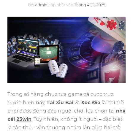
bởi
admin
cập nhật vào
Tháng 4 22, 2025
Trong số hàng chục tựa game cá cược trực
tuyến hiện nay,
Tài Xỉu Bài
và
Xóc Đĩa
là hai trò
chơi được đông đảo người chơi lựa chọn tại
nhà
cái
23win
. Tuy nhiên, không ít người – đặc biệt
là tân thủ – vẫn thường nhầm lẫn giữa hai trò