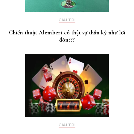
GIẢI TRÍ
Chiến thuật Alembert có thật sự thần kỳ như lời
đồn???
GIẢI TRÍ