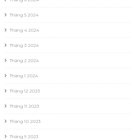
Tháng 5 2024
Tháng 4 2024
Tháng 3 2024
Tháng 2 2024
Tháng 1 2024
Tháng 12 2023
Tháng 11 2023
Tháng 10 2023
Tháng 9 2023