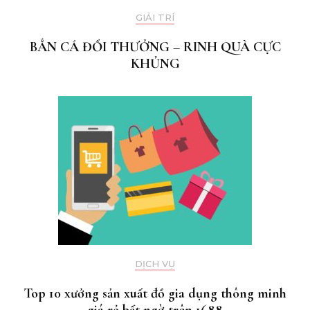
GIẢI TRÍ
BẮN CÁ ĐỔI THƯỞNG – RINH QUÀ CỰC
KHỦNG
DỊCH VỤ
Top 10 xưởng sản xuất đồ gia dụng thông minh
giá rẻ bất ngờ trên 1688