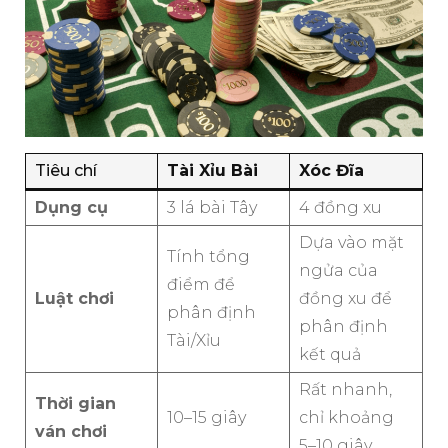
Tiêu chí
Tài Xỉu Bài
Xóc Đĩa
Dụng cụ
3 lá bài Tây
4 đồng xu
Dựa vào mặt
Tính tổng
ngửa của
điểm để
Luật chơi
đồng xu để
phân định
phân định
Tài/Xỉu
kết quả
Rất nhanh,
Thời gian
10–15 giây
chỉ khoảng
ván chơi
5–10 giây