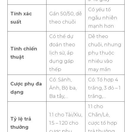
Có yếu tố
Tính xác
Gần 50/50, dễ
ngẫu nhiên
suất
theo chuỗi
mạnh hơn
Có thể dự
Dễ theo
đoán theo
chuỗi, nhưng
Tính chiến
lịch sử, áp
phụ thuộc
thuật
dụng gấp
nhiều vào
thếp
may mắn
Có: Sảnh,
Có: Tổ hợp 4
Cược phụ đa
Ảnh, Bộ ba,
trắng, 3 đỏ – 1
dạng
Ba tây,…
trắng,…
1:1 cho
1:1 cho Tài/Xỉu,
Chẵn/Lẻ,
Tỷ lệ trả
1:5 – 1:20 cho
cược tổ hợp
thưởng
cược phụ
trả thưởng