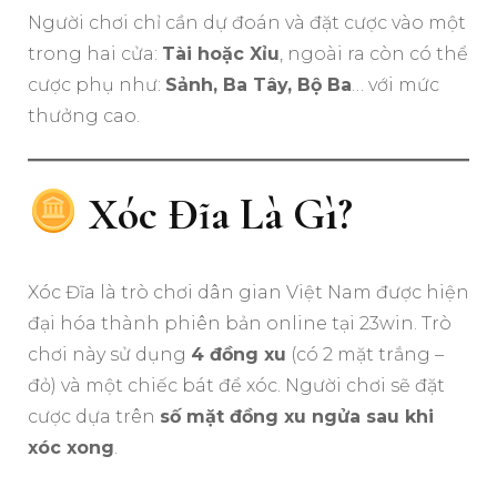
Người chơi chỉ cần dự đoán và đặt cược vào một
trong hai cửa:
Tài hoặc Xỉu
, ngoài ra còn có thể
cược phụ như:
Sảnh, Ba Tây, Bộ Ba
… với mức
thưởng cao.
Xóc Đĩa Là Gì?
Xóc Đĩa là trò chơi dân gian Việt Nam được hiện
đại hóa thành phiên bản online tại 23win. Trò
chơi này sử dụng
4 đồng xu
(có 2 mặt trắng –
đỏ) và một chiếc bát để xóc. Người chơi sẽ đặt
cược dựa trên
số mặt đồng xu ngửa sau khi
xóc xong
.