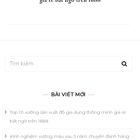
Tìm
kiếm
cho:
BÀI VIẾT MỚI
Top 10 xưởng sản xuất đồ gia dụng thông minh giá rẻ
bất ngờ trên 1688
Kinh nghiệm xương máu sau 5 năm chuyên đánh hàng