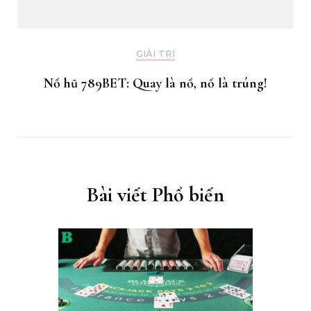
GIẢI TRÍ
Nổ hũ 789BET: Quay là nổ, nổ là trúng!
Bài viết Phổ biến