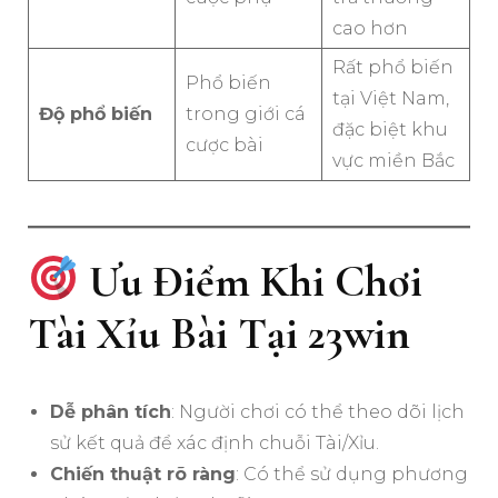
cao hơn
Rất phổ biến
Phổ biến
tại Việt Nam,
Độ phổ biến
trong giới cá
đặc biệt khu
cược bài
vực miền Bắc
Ưu Điểm Khi Chơi
Tài Xỉu Bài Tại 23win
Dễ phân tích
: Người chơi có thể theo dõi lịch
sử kết quả để xác định chuỗi Tài/Xỉu.
Chiến thuật rõ ràng
: Có thể sử dụng phương