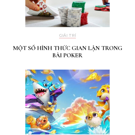
GIẢI TRÍ
MỘT SỐ HÌNH THỨC GIAN LẬN TRONG
BÀI POKER