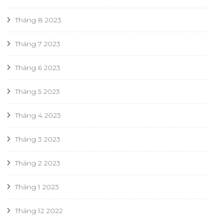
Tháng 8 2023
Tháng 7 2023
Tháng 6 2023
Tháng 5 2023
Tháng 4 2023
Tháng 3 2023
Tháng 2 2023
Tháng 1 2023
Tháng 12 2022