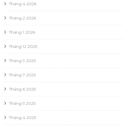
Tháng 4 2026
Tháng 2 2026
Tháng 1 2026
Tháng 12 2025
Tháng 9 2025
Tháng 7 2025
Tháng 6 2025
Tháng 5 2025
Tháng 4 2025