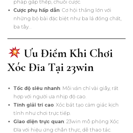
pháp gấp thếp, chuỗi cược.
Cược phụ hấp dẫn
: Cơ hội thắng lớn với
những bộ bài đặc biệt như ba lá đồng chất,
ba tây…
Ưu Điểm Khi Chơi
Xóc Đĩa Tại 23win
Tốc độ siêu nhanh
: Mỗi ván chỉ vài giây, rất
hợp với người ưa nhịp độ cao.
Tính giải trí cao
: Xóc bát tạo cảm giác kịch
tính như chơi trực tiếp.
Giao diện trực quan
: 23win mô phỏng Xóc
Đĩa với hiệu ứng chân thực, dễ thao tác.