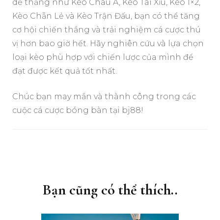
dễ thắng như Kèo Châu Á, Kèo Tài Xỉu, Kèo 1×2,
Kèo Chẵn Lẻ và Kèo Trận Đấu, bạn có thể tăng
cơ hội chiến thắng và trải nghiệm cá cược thú
vị hơn bao giờ hết. Hãy nghiên cứu và lựa chọn
loại kèo phù hợp với chiến lược của mình để
đạt được kết quả tốt nhất.
Chúc bạn may mắn và thành công trong các
cuộc cá cược bóng bàn tại bj88!
Điều
hướng
bài
Bạn cũng có thể thích..
viết