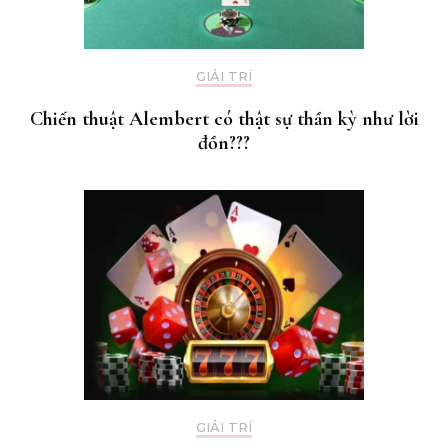
GIẢI TRÍ
Chiến thuật Alembert có thật sự thần kỳ như lời
đồn???
GIẢI TRÍ