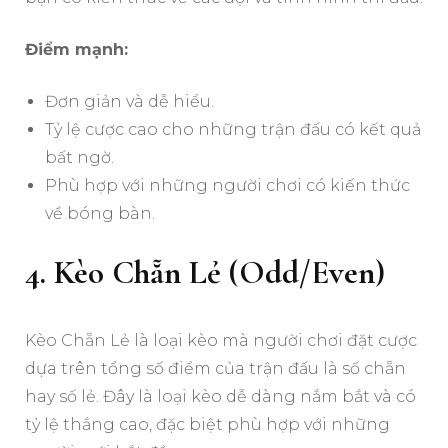
Điểm mạnh:
Đơn giản và dễ hiểu.
Tỷ lệ cược cao cho những trận đấu có kết quả
bất ngờ.
Phù hợp với những người chơi có kiến thức
về bóng bàn.
4.
Kèo Chẵn Lẻ (Odd/Even)
Kèo Chẵn Lẻ là loại kèo mà người chơi đặt cược
dựa trên tổng số điểm của trận đấu là số chẵn
hay số lẻ. Đây là loại kèo dễ dàng nắm bắt và có
tỷ lệ thắng cao, đặc biệt phù hợp với những