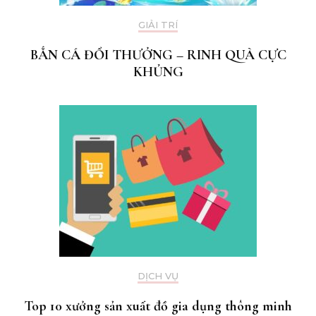
GIẢI TRÍ
BẮN CÁ ĐỔI THƯỞNG – RINH QUÀ CỰC
KHỦNG
DỊCH VỤ
Top 10 xưởng sản xuất đồ gia dụng thông minh