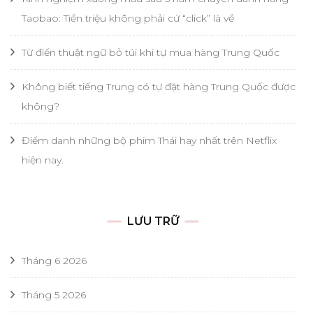
Taobao: Tiền triệu không phải cứ “click” là về
Từ điển thuật ngữ bỏ túi khi tự mua hàng Trung Quốc
Không biết tiếng Trung có tự đặt hàng Trung Quốc được
không?
Điểm danh những bộ phim Thái hay nhất trên Netflix
hiện nay.
LƯU TRỮ
Tháng 6 2026
Tháng 5 2026