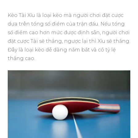
Kèo Tài Xỉu là loại kèo mà người chơi đặt cược
dựa trên tổng số điểm của trận đấu. Nếu tổng
số điểm cao hơn mức được định sẵn, người chơi
đặt cược Tài sẽ thắng, ngược lại thì Xỉu sẽ thắng.
Đây là loại kèo dễ dàng nắm bắt và có tỷ lệ
thắng cao.