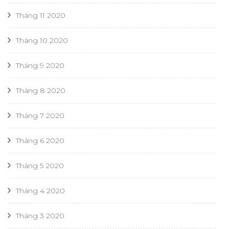
Tháng 11 2020
Tháng 10 2020
Tháng 9 2020
Tháng 8 2020
Tháng 7 2020
Tháng 6 2020
Tháng 5 2020
Tháng 4 2020
Tháng 3 2020