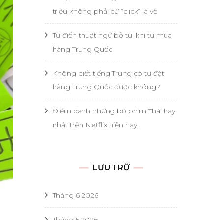
triệu không phải cứ “click” là về
Từ điển thuật ngữ bỏ túi khi tự mua
hàng Trung Quốc
Không biết tiếng Trung có tự đặt
hàng Trung Quốc được không?
Điểm danh những bộ phim Thái hay
nhất trên Netflix hiện nay.
LƯU TRỮ
Tháng 6 2026
Tháng 5 2026