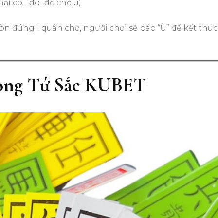
ải có 1 đôi để chờ ù)
còn đúng 1 quân chờ, người chơi sẽ báo “Ù” để kết thúc
rong Tứ Sắc KUBET