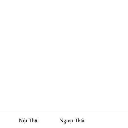
Nội Thất
Ngoại Thất