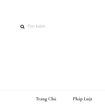
Tìm
kiếm
cho:
Trang Chủ
Pháp Luật