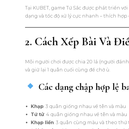
Tại KUBET, game Tứ Sắc được phát triển với
dạng và tốc độ xử lý cực nhanh – thích hợp 
2. Cách Xếp Bài Và Đi
Mỗi người chơi được chia 20 lá (người đánh 
và giữ lại 1 quân cuối cùng để chờ ù.
Các dạng chập hợp lệ b
Khạp
: 3 quân giống nhau về tên và màu
Tứ tử
: 4 quân giống nhau về tên và màu
Khạp liền
: 3 quân cùng màu và theo thứ 