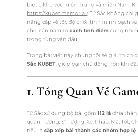
biệt ở khu vực miền Trung và miền Nam. Kh
https://kubet.memorial/
, Tứ Sắc không chỉ 
nâng cấp về tốc độ chơi, tính minh bạch và
chơi cần nắm rõ
cách tính điểm
cũng như
trong từng ván đấu.
Trong bài viết này, chúng tôi sẽ giải thích c
Sắc KUBET
, giúp bạn chủ động hơn khi đặt
1. Tổng Quan Về Gam
Tứ Sắc sử dụng bộ bài gồm
112 lá
chia thàn
quân: Tướng, Sĩ, Tượng, Xe, Pháo, Mã, Tốt, C
tiêu là
sắp xếp bài thành các nhóm hợp lệ 