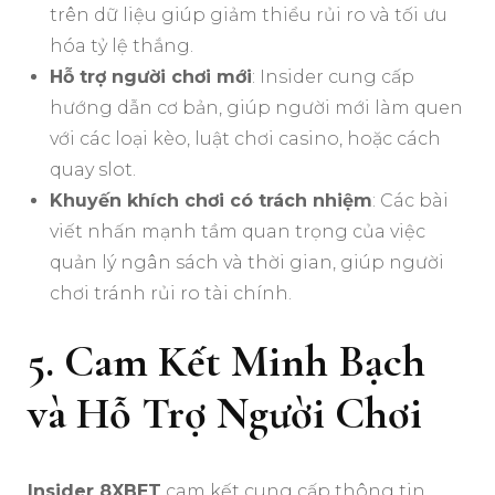
trên dữ liệu giúp giảm thiểu rủi ro và tối ưu
hóa tỷ lệ thắng.
Hỗ trợ người chơi mới
: Insider cung cấp
hướng dẫn cơ bản, giúp người mới làm quen
với các loại kèo, luật chơi casino, hoặc cách
quay slot.
Khuyến khích chơi có trách nhiệm
: Các bài
viết nhấn mạnh tầm quan trọng của việc
quản lý ngân sách và thời gian, giúp người
chơi tránh rủi ro tài chính.
5. Cam Kết Minh Bạch
và Hỗ Trợ Người Chơi
Insider 8XBET
cam kết cung cấp thông tin