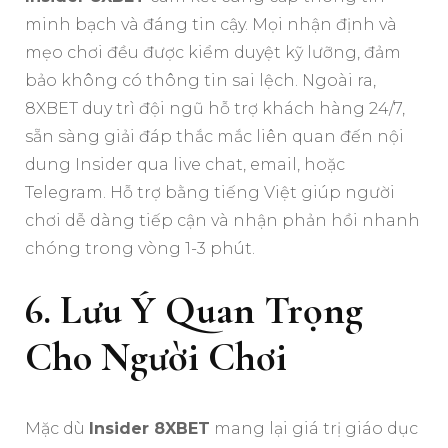
minh bạch và đáng tin cậy. Mọi nhận định và
mẹo chơi đều được kiểm duyệt kỹ lưỡng, đảm
bảo không có thông tin sai lệch. Ngoài ra,
8XBET duy trì đội ngũ hỗ trợ khách hàng 24/7,
sẵn sàng giải đáp thắc mắc liên quan đến nội
dung Insider qua live chat, email, hoặc
Telegram. Hỗ trợ bằng tiếng Việt giúp người
chơi dễ dàng tiếp cận và nhận phản hồi nhanh
chóng trong vòng 1-3 phút.
6. Lưu Ý Quan Trọng
Cho Người Chơi
Mặc dù
Insider 8XBET
mang lại giá trị giáo dục