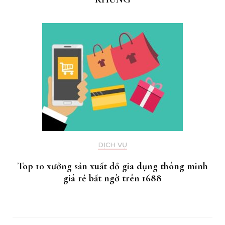
DỊCH VỤ
Top 10 xưởng sản xuất đồ gia dụng thông minh
giá rẻ bất ngờ trên 1688