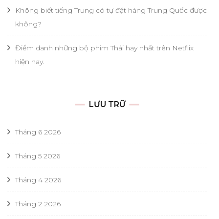
Không biết tiếng Trung có tự đặt hàng Trung Quốc được
không?
Điểm danh những bộ phim Thái hay nhất trên Netflix
hiện nay.
LƯU TRỮ
Tháng 6 2026
Tháng 5 2026
Tháng 4 2026
Tháng 2 2026