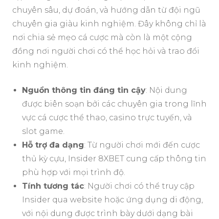
chuyên sâu, dự đoán, và hướng dẫn từ đội ngũ
chuyên gia giàu kinh nghiệm. Đây không chỉ là
nơi chia sẻ mẹo cá cược mà còn là một cộng
đồng nơi người chơi có thể học hỏi và trao đổi
kinh nghiệm.
Nguồn thông tin đáng tin cậy
: Nội dung
được biên soạn bởi các chuyên gia trong lĩnh
vực cá cược thể thao, casino trực tuyến, và
slot game.
Hỗ trợ đa dạng
: Từ người chơi mới đến cược
thủ kỳ cựu, Insider 8XBET cung cấp thông tin
phù hợp với mọi trình độ.
Tính tương tác
: Người chơi có thể truy cập
Insider qua website hoặc ứng dụng di động,
với nội dung được trình bày dưới dạng bài