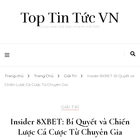
Top Tin Tức VN
Giúp web site bạn mạnh mẽ hơn
Trang chủ
Trang Chủ
Giải Trí
Insider 8XBET: Bí Quyết và
Chiến Lược Cá Cược Từ Chuyên Gia
GIẢI TRÍ
Insider 8XBET: Bí Quyết và Chiến
Lược Cá Cược Từ Chuyên Gia