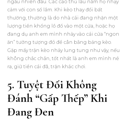
ngẫu nhiên đâu. Các cao thủ lâu năm họ nhạy
cảm với con số lắm. Khi kèo thay đổi bất
thường, thường là do nhà cái đang nhận một
lượng tiền khổng lồ đổ vào một cửa, hoặc họ
đang dụ anh em mình nhảy vào cái cửa “ngon
ăn” tưởng tượng đó để cân bằng bảng kèo.
Gặp mấy trận kèo nhảy lung tung như vậy, nếu
không chắc chắn, tốt nhất là anh em mình né
ra, giữ tiền cái đã, trận khác chơi.
5. Tuyệt Đối Không
Đánh “Gấp Thếp” Khi
Đang Đen