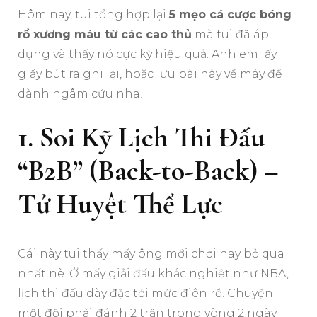
Hôm nay, tui tổng hợp lại
5 mẹo cá cược bóng
rổ xương máu từ các cao thủ
mà tui đã áp
dụng và thấy nó cực kỳ hiệu quả. Anh em lấy
giấy bút ra ghi lại, hoặc lưu bài này về máy để
dành ngâm cứu nha!
1. Soi Kỹ Lịch Thi Đấu
“B2B” (Back-to-Back) –
Tử Huyệt Thể Lực
Cái này tui thấy mấy ông mới chơi hay bỏ qua
nhất nè. Ở mấy giải đấu khắc nghiệt như NBA,
lịch thi đấu dày đặc tới mức điên rồ. Chuyện
một đội phải đánh 2 trận trong vòng 2 ngày