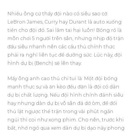
Nhiều ông cứ thấy đội nào có siêu sao cỡ
LeBron James, Curry hay Durant là auto xuống
tiền cho đội đó. Sai lầm tai hại luôn! Bóng rổ là
môn chơi 5 người trên sân, nhưng nhịp độ trận
đấu siêu nhanh nên các cầu thủ chính thức
phải ra nghỉ liên tục để dưỡng sức. Lúc này, đội
hình dự bị (Bench) sẽ lên thay.
Mấy ông anh cao thủ chỉ tui là: Một đội bóng
mạnh thực sự và ăn kèo đều đặn là đội có dàn
dự bị chất lượng. Nếu đội hình chính đánh siêu
hay nhưng dàn dự bị vô sân đá dở òm, để đối
thủ lật ngược thế trận trong vài phút ngắn
ngủi thì coi như xong phim. Cho nên, trước khi
bắt, nhớ ngó qua xem dàn dự bị dạo này phong