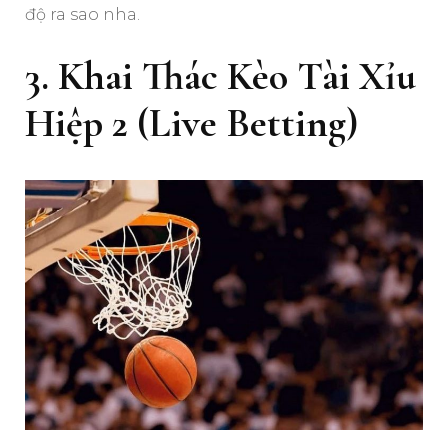
độ ra sao nha.
3. Khai Thác Kèo Tài Xỉu
Hiệp 2 (Live Betting)