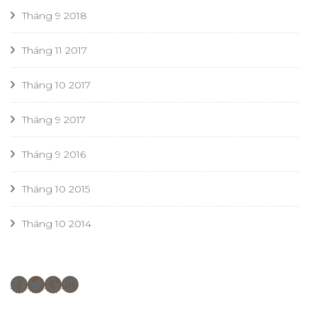
Tháng 9 2018
Tháng 11 2017
Tháng 10 2017
Tháng 9 2017
Tháng 9 2016
Tháng 10 2015
Tháng 10 2014
Facebook
Twitter
Google
LinkedIn