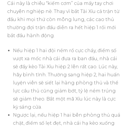
Cái này là chiêu “kiếm cơm” của mấy tay chơi
chuyên nghiệp nè. Thay vì bắt Tài Xỉu cả trận từ
đầu khi mọi thứ còn mông lung, các cao thủ
thường đợi trận đấu diễn ra hết hiệp 1 rồi mới
bắt đầu hành động.
Nếu hiệp 1 hai đội ném rổ cực cháy, điểm số
vượt xa mốc nhà cái đưa ra ban đầu, nhà cái
sẽ đẩy kèo Tài Xỉu hiệp 2 lên rất cao. Lúc này,
hãy bình tĩnh. Thường sang hiệp 2, hai huấn
luyện viên sẽ siết lại hàng phòng thủ và thể
lực cầu thủ cũng giảm bớt, tỷ lệ ném trúng
sẽ giảm theo. Bắt một mã Xỉu lúc này là cực
kỳ sáng cửa.
Ngược lại, nếu hiệp 1 hai bên phòng thủ quá
chặt, điểm số lẹt đẹt, nhà cái hạ kèo xuống