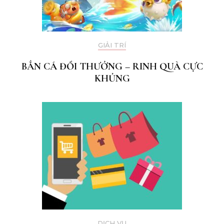
GIẢI TRÍ
BẮN CÁ ĐỔI THƯỞNG – RINH QUÀ CỰC
KHỦNG
DỊCH VỤ