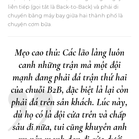
liên tiếp (gọi tắt là Back-to-Back) và phải di
chuyển bằng máy bay giữa hai thành phố là
chuyện cơm bữa.
Mẹo cao thủ:
Các lão làng luôn
canh những trận mà một đội
mạnh đang phải đá trận thứ hai
của chuỗi B2B, đặc biệt là lại còn
phải đá trên sân khách. Lúc này,
dù họ có là đội cửa trên và chấp
sâu đi nữa, tui cũng khuyên anh