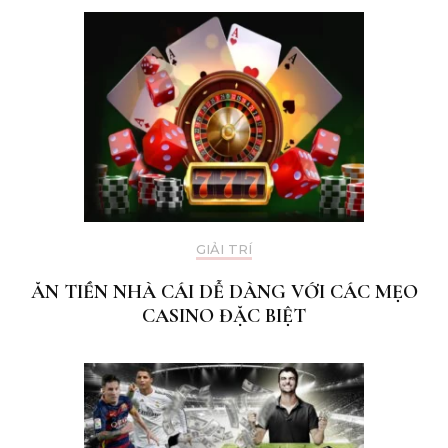
GIẢI TRÍ
ĂN TIỀN NHÀ CÁI DỄ DÀNG VỚI CÁC MẸO
CASINO ĐẶC BIỆT