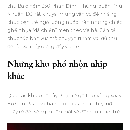
chú Ba ở hẻm 330 Phan Đình Phùng, quận Phú
Nhuận. Dù rất khuya nhưng vẫn có đến hàng
chục bạn trẻ ngồi uống nước trên những chiếc
ghế nhựa “dã chiến” men theo vỉa hè. Gần cả
chục tốp bạn vừa trò chuyện rì rầm với đủ thứ
đề tài. Xe máy dựng đầy vỉa hè.
Những khu phố nhộn nhịp
khác
Qua các khu phố Tây Phạm Ngũ Lão; vòng xoay
Hồ Con Rùa… và hàng loạt quán cà phê, mới
thấy rõ đời sống muôn mặt về đêm của giới trẻ.