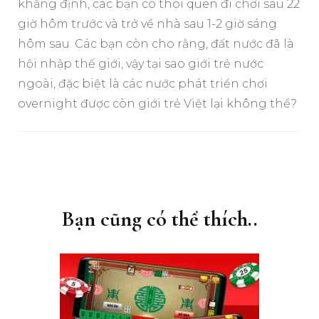
khẳng định, các bạn có thói quen đi chơi sau 22
giờ hôm trước và trở về nhà sau 1-2 giờ sáng
hôm sau. Các bạn còn cho rằng, đất nước đã là
hội nhập thế giới, vậy tại sao giới trẻ nước
ngoài, đặc biệt là các nước phát triển chơi
overnight được còn giới trẻ Việt lại không thể?
Điều
hướng
bài
Bạn cũng có thể thích..
viết