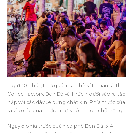
0 giờ 30 phút, tại 3 quán cà phê sát nhau là The
Coffee Factory, Đen Đá và Thức, người vào ra tấp
nập với các dãy xe dựng chật kín. Phía trước cửa
ra vào các quán hầu như không còn chỗ trống.
Ngay ở phía trước quán cà phê Đen Đá, 3-4