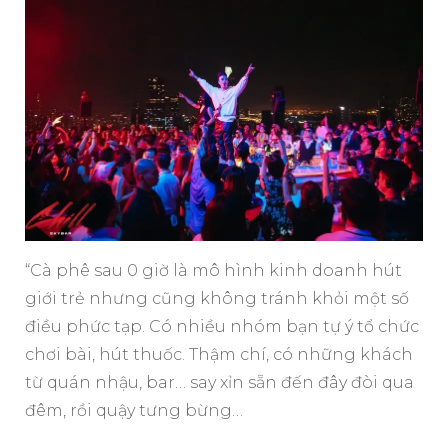
“Cà phê sau 0 giờ là mô hình kinh doanh hút
giới trẻ nhưng cũng không tránh khỏi một số
điều phức tạp. Có nhiều nhóm bạn tự ý tổ chức
chơi bài, hút thuốc. Thậm chí, có những khách
từ quán nhậu, bar… say xỉn sẵn đến đây đòi qua
đêm, rồi quậy tưng bừng…