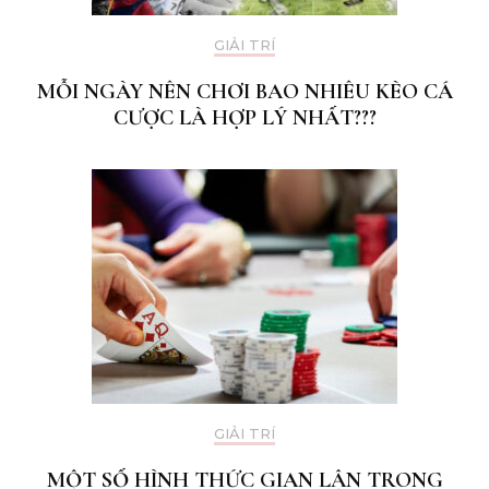
GIẢI TRÍ
MỖI NGÀY NÊN CHƠI BAO NHIÊU KÈO CÁ
CƯỢC LÀ HỢP LÝ NHẤT???
GIẢI TRÍ
MỘT SỐ HÌNH THỨC GIAN LẬN TRONG