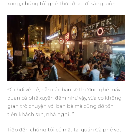
xong, chúng tôi ghé Thức ở lại tới sáng luôn.
Đi chơi về trễ, hẵn các bạn sẽ thường ghé mấy
quán cà phê xuyên đêm như vậy, vừa có không
gian trò chuyện với bạn bè mà cũng đỡ tốn
tiền khách sạn, nhà nghỉ…”
Tiếp đến chúng tôi có mặt tại quán Cà phê vợt