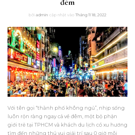
đêm
bởi
admin
cập nhật vào
Tháng 11 18, 2022
Với tên gọi “thành phố không ngủ”, nhịp sống
luôn rộn ràng ngay cả về đêm, một bộ phận
giới trẻ tại TPHCM và khách du lịch có xu hướng
tìm đến những thú vui giải trí sau 0 giờ mỗi