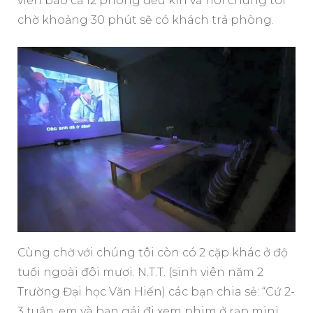
viên báo cả 12 phòng đều kín và nói chúng tôi
chờ khoảng 30 phút sẽ có khách trả phòng.
Cùng chờ với chúng tôi còn có 2 cặp khác ở độ
tuổi ngoài đôi mươi. N.T.T. (sinh viên năm 2
Trường Đại học Văn Hiến) các bạn chia sẻ: “Cứ 2-
3 tuần, em và bạn gái đi xem phim ở rạp mini