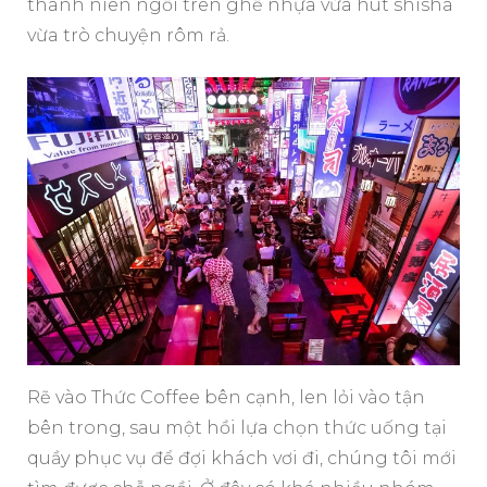
thanh niên ngồi trên ghế nhựa vừa hút shisha
vừa trò chuyện rôm rả.
Rẽ vào Thức Coffee bên cạnh, len lỏi vào tận
bên trong, sau một hồi lựa chọn thức uống tại
quầy phục vụ để đợi khách vơi đi, chúng tôi mới