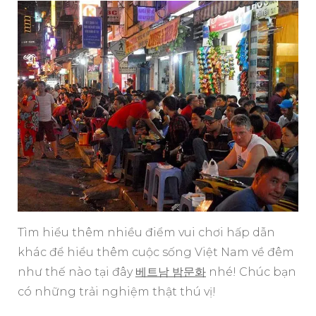
Tìm hiểu thêm nhiều điểm vui chơi hấp dẫn
khác để hiểu thêm cuộc sống Việt Nam về đêm
như thế nào tại đây
베트남 밤문화
nhé! Chúc bạn
có những trải nghiệm thật thú vị!