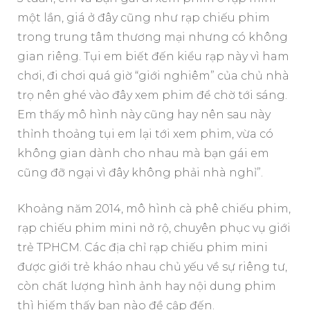
một lần, giá ở đây cũng như rạp chiếu phim
trong trung tâm thương mại nhưng có không
gian riêng. Tụi em biết đến kiểu rạp này vì ham
chơi, đi chơi quá giờ “giới nghiêm” của chủ nhà
trọ nên ghé vào đây xem phim để chờ tới sáng.
Em thấy mô hình này cũng hay nên sau này
thỉnh thoảng tụi em lại tới xem phim, vừa có
không gian dành cho nhau mà bạn gái em
cũng đỡ ngại vì đây không phải nhà nghỉ”.
Khoảng năm 2014, mô hình cà phê chiếu phim,
rạp chiếu phim mini nở rộ, chuyên phục vụ giới
trẻ TPHCM. Các địa chỉ rạp chiếu phim mini
được giới trẻ kháo nhau chủ yếu về sự riêng tư,
còn chất lượng hình ảnh hay nội dung phim
thì hiếm thấy bạn nào đề cập đến.