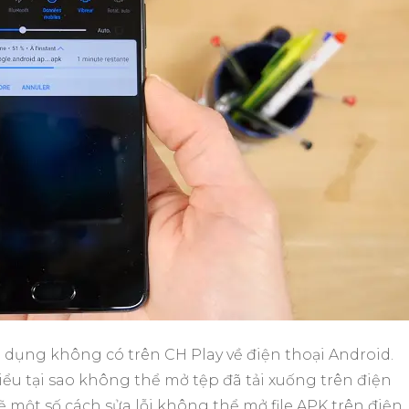
g dụng không có trên CH Play về điện thoại Android.
ểu tại sao không thể mở tệp đã tải xuống trên điện
sẽ một số cách sửa lỗi không thể mở file APK trên điện