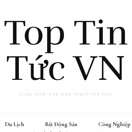
Top Tin
Tức VN
Giúp web site bạn mạnh mẽ hơn
Du Lịch
Bất Động Sản
Công Nghiệp