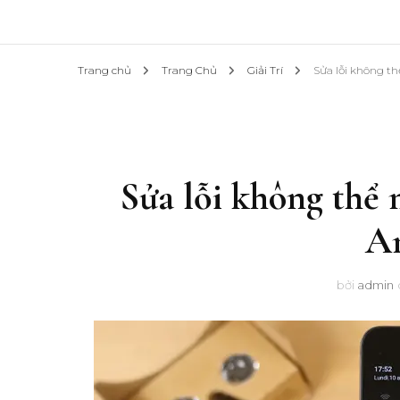
Trang chủ
Trang Chủ
Giải Trí
Sửa lỗi không th
Sửa lỗi không thể m
A
bởi
admin