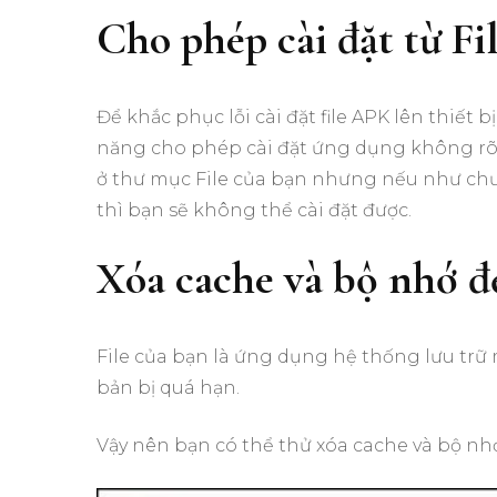
Cho phép cài đặt từ Fi
Để khắc phục lỗi cài đặt file APK lên thiết 
năng cho phép cài đặt ứng dụng không rõ n
ở thư mục File của bạn nhưng nếu như chưa 
thì bạn sẽ không thể cài đặt được.
Xóa cache và bộ nhớ đ
File của bạn là ứng dụng hệ thống lưu trữ mọ
bản bị quá hạn.
Vậy nên bạn có thể thử xóa cache và bộ nhớ