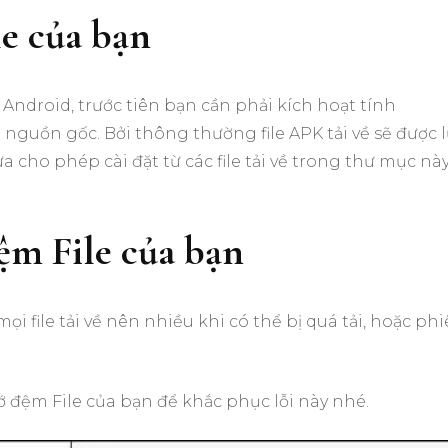
le của bạn
bị Android, trước tiên bạn cần phải kích hoạt tính
guồn gốc. Bởi thông thường file APK tải về sẽ được 
cho phép cài đặt từ các file tải về trong thư mục nà
ệm File của bạn
i file tải về nên nhiều khi có thể bị quá tải, hoặc ph
 đệm File của bạn để khắc phục lỗi này nhé.