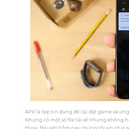
APK là tệp tin dùng để cài đặt game và ứn
Nhưng có một số file tải về nhưng không hi
thoại. Bài viết hôm nay chúng tôi xin chia 