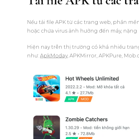
Tải file APK từ các tr
Nếu tải file APK từ các trang web, phần mề
hoặc chứa virus ảnh hưởng đến máy, nặng 
Hiện nay trên thị trường có khá nhiều trang
như:
ApkModay
, APKMirror, APKPure, Mob