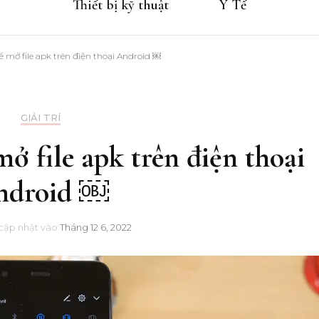
Thiết bị kỹ thuật
Y Tế
ể mở file apk trên điện thoại Android ￼
GIẢI TRÍ
ở file apk trên điện thoại
ndroid ￼
cập nhật vào
Tháng 12 6, 2022