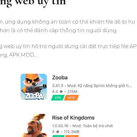
ang web uy tín
m, ứng dụng không an toàn có thể khiến file dễ bị hư
hơn là có thể đánh cắp thông tin người dùng.
 web uy tín hỗ trợ người dùng cài đặt trực tiếp file A
.org, APK MOD,…