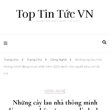
Top Tin Tức VN
Giúp web site bạn mạnh mẽ hơn
Trang chủ
Trang Chủ
Công Nghệ
Những cây lau nhà
thông minh đáng mua nhất năm 2022 dành cho người phụ nữ nội
trợ
CÔNG NGHỆ
Những cây lau nhà thông minh