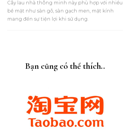
Cây lau nhà thông minh này phù hợp với nhiều
bề mặt như sàn gỗ, sàn gạch men, mặt kính
mang đến sự tiện lợi khi sử dụng.
Điều
hướng
bài
Bạn cũng có thể thích..
viết