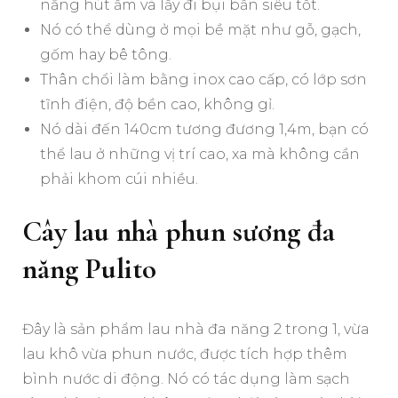
năng hút ẩm và lấy đi bụi bẩn siêu tốt.
Nó có thể dùng ở mọi bề mặt như gỗ, gạch,
gốm hay bê tông.
Thân chổi làm bằng inox cao cấp, có lớp sơn
tĩnh điện, độ bền cao, không gỉ.
Nó dài đến 140cm tương đương 1,4m, bạn có
thể lau ở những vị trí cao, xa mà không cần
phải khom cúi nhiều.
Cây lau nhà phun sương đa
năng Pulito
Đây là sản phẩm lau nhà đa năng 2 trong 1, vừa
lau khô vừa phun nước, được tích hợp thêm
bình nước di động. Nó có tác dụng làm sạch