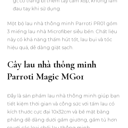
gỉ, có trang bị thêm tay cầm xốp, không làm
đau tay khi sử dụng.
Một bộ lau nhà thông minh Parroti PR01 gồm
3 miếng lau nhà Microfiber siêu bền. Chất liệu
này có khả năng thấm hút tốt, lau bụi và tóc
hiệu quả, dễ dàng giặt sạch.
Cây lau nhà thông minh
Parroti Magic MG01
Đây là sản phẩm lau nhà thông minh giúp bạn
tiết kiệm thời gian và công sức với tấm lau có
kích thước cực đại 10x32cm và bề mặt bằng
phẳng dễ dàng dưới gầm giường, gầm tủ hơn
so với các loại chổi lau thông minh.