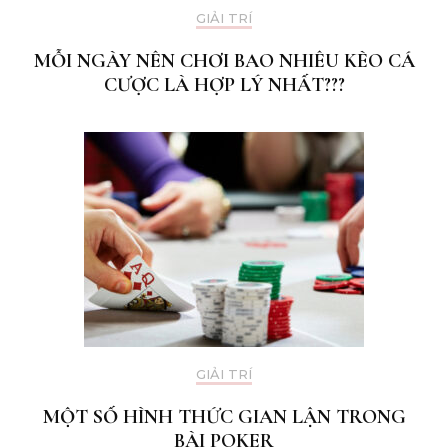
GIẢI TRÍ
MỖI NGÀY NÊN CHƠI BAO NHIÊU KÈO CÁ
CƯỢC LÀ HỢP LÝ NHẤT???
GIẢI TRÍ
MỘT SỐ HÌNH THỨC GIAN LẬN TRONG
BÀI POKER