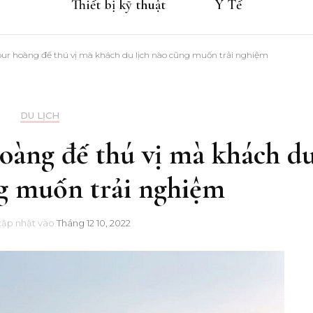
Thiết bị kỹ thuật
Y Tế
tour hoàng đế thú vị mà khách du lịch nào cũng muốn trải nghiệm
DU LỊCH
hoàng đế thú vị mà khách d
ng muốn trải nghiệm
cập nhật vào
Tháng 12 10, 2022