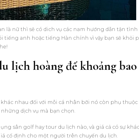
n là nữ thì sẽ có dich vụ các nam hướng dẫn tận tình
i tiếng anh hoặc tiếng Hàn chính vì vậy bạn sẽ khỏi 
he!
du lịch hoàng đế khoảng bao
 khác nhau đối với mỗi cá nhân bỡi nó còn phụ thuộc
ào những dịch vụ mà bạn chọn.
ụng sân golf hay tour du lịch nào, và giá cả có sự khá
iá cố định cho một người trên chuyến du lịch.