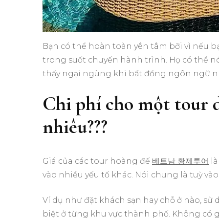
Bạn có thể hoàn toàn yên tâm bỡi vì nếu bạ
trong suốt chuyến hành trình. Họ có thể nó
thấy ngại ngùng khi bất đồng ngôn ngữ n
Chi phí cho một tour 
nhiêu???
Giá của các tour hoàng đế
베트남 황제투어
là
vào nhiều yếu tố khác. Nói chung là tuỳ v
Ví dụ như đặt khách sạn hay chỗ ở nào, sử d
biệt ở từng khu vực thành phố. Không có g