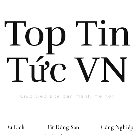
Top Tin
Tức VN
Giúp web site bạn mạnh mẽ hơn
Du Lịch
Bất Động Sản
Công Nghiệp