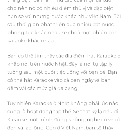
thế giới, thỏa mãn nhu cầu của mọi lứa tuổi
cho nên nó có nhiều điểm thú vị và đặc biệt
hơn so với những nước khác như Việt Nam. Bỡi
sau thời gian phát triển qua nhiều đất nước,
phong tục khác nhau sẽ choả một phiên bản
karaoke khác nhau.
Bạn có thể tìm thấy các địa điểm hát Karaoke ở
khắp nơi trên nước Nhật, đây là nơi tụ tập lý
tưởng sau một buổi tiệc uống với bạn bè. Bạn
có thể hát Karaoke vào cả ban ngày và ban
đêm với các mức giá đa dạng.
Tuy nhiên Karaoke ở Nhật không phải lúc nào
cũng là hoạt động tập thể. Sẽ thật kỳ lạ nếu đi
Karaoke một mình đúng không, nghe có vẻ cô
đơn và lạc lõng. Còn ở Việt Nam, bạn sẽ thấy