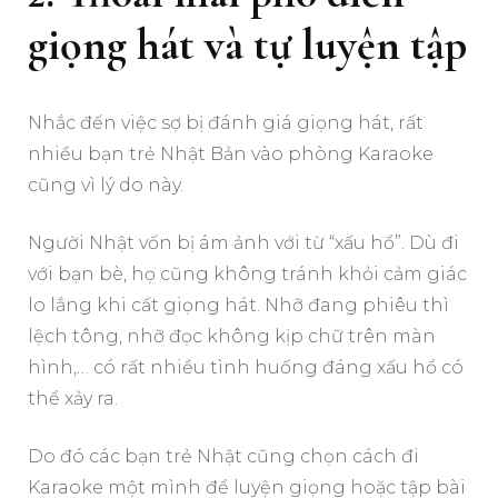
giọng hát và tự luyện tập
Nhắc đến việc sợ bị đánh giá giọng hát, rất
nhiều bạn trẻ Nhật Bản vào phòng Karaoke
cũng vì lý do này.
Người Nhật vốn bị ám ảnh với từ “xấu hổ”. Dù đi
với bạn bè, họ cũng không tránh khỏi cảm giác
lo lắng khi cất giọng hát. Nhỡ đang phiêu thì
lệch tông, nhỡ đọc không kịp chữ trên màn
hình,… có rất nhiều tình huống đáng xấu hổ có
thể xảy ra.
Do đó các bạn trẻ Nhật cũng chọn cách đi
Karaoke một mình để luyện giọng hoặc tập bài