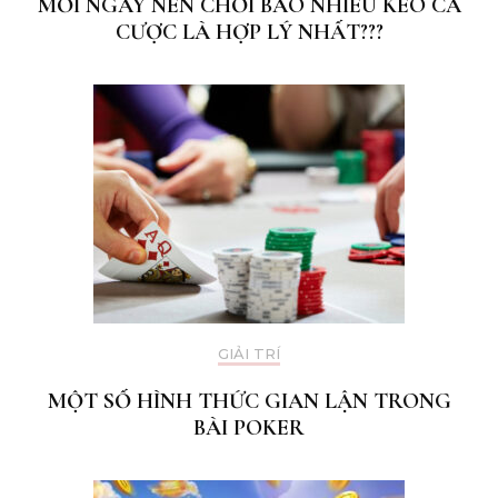
MỖI NGÀY NÊN CHƠI BAO NHIÊU KÈO CÁ
CƯỢC LÀ HỢP LÝ NHẤT???
GIẢI TRÍ
MỘT SỐ HÌNH THỨC GIAN LẬN TRONG
BÀI POKER