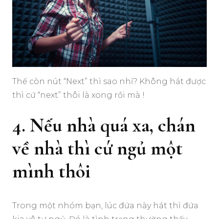
Thế còn nút “Next” thì sao nhỉ? Không hát được
thì cứ “next” thôi là xong rồi mà !
4. Nếu nhà quá xa, chán
về nhà thì cứ ngủ một
mình thôi
Trong một nhóm bạn, lúc đứa này hát thì đứa