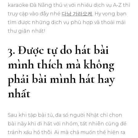
karaoke Đà Nẵng thú vị với nhiều dịch vụ A-Z thì
truy cập vào đây nhé
다낭 가라오케
. Hy vọng bạn
tìm được những dịch vụ phù hợp và thoải mái
thư giãn nhất!
3. Được tự do hát bài
mình thích mà không
phải bài mình hát hay
nhất
Sau khi tập bài tủ, đa số người Nhật chỉ chọn
bài này khi đi hát với nhóm, tất nhiên cũng để
tránh xấu hổ thôi. Ai mà chả muốn thể hiện ra