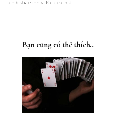
là nơi khai sinh ra Karaoke mà !
Điều
hướng
bài
Bạn cũng có thể thích..
viết