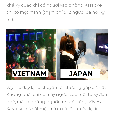
khá kỳ quặc khi có người vào phòng Karaoke
chỉ có một mình (thậm chí đi 2 người đã hơi kỳ
rồi).
Vậy mà đây lại là chuyện rất thường gặp ở Nhật.
Không phải chỉ có mấy người cao tuổi tự kỷ đâu
nhé, mà cả những người trẻ tuổi cũng vậy. Hát
Karaoke ở Nhật một mình có rất nhiều lợi ích