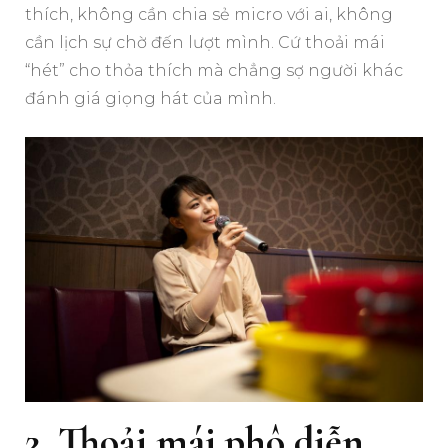
thích, không cần chia sẻ micro với ai, không
cần lịch sự chờ đến lượt mình. Cứ thoải mái
“hét” cho thỏa thích mà chẳng sợ người khác
đánh giá giọng hát của mình.
2. Thoải mái phô diễn