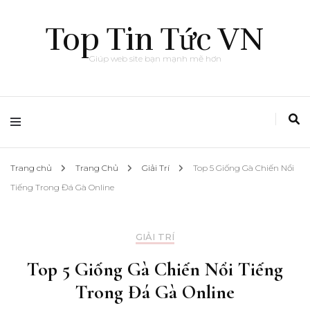
Top Tin Tức VN
Giúp web site bạn mạnh mẽ hơn
Trang chủ
Trang Chủ
Giải Trí
Top 5 Giống Gà Chiến Nổi
Tiếng Trong Đá Gà Online
GIẢI TRÍ
Top 5 Giống Gà Chiến Nổi Tiếng
Trong Đá Gà Online