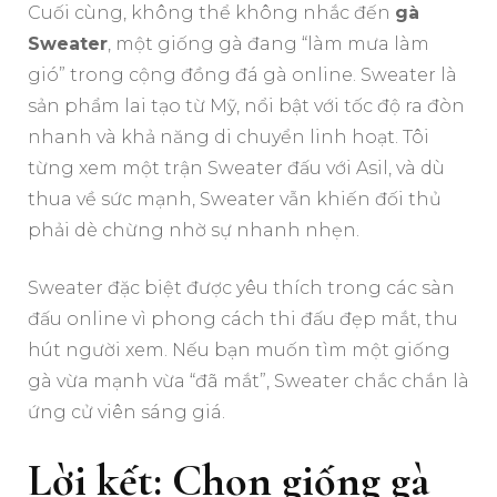
Cuối cùng, không thể không nhắc đến
gà
Sweater
, một giống gà đang “làm mưa làm
gió” trong cộng đồng đá gà online. Sweater là
sản phẩm lai tạo từ Mỹ, nổi bật với tốc độ ra đòn
nhanh và khả năng di chuyển linh hoạt. Tôi
từng xem một trận Sweater đấu với Asil, và dù
thua về sức mạnh, Sweater vẫn khiến đối thủ
phải dè chừng nhờ sự nhanh nhẹn.
Sweater đặc biệt được yêu thích trong các sàn
đấu online vì phong cách thi đấu đẹp mắt, thu
hút người xem. Nếu bạn muốn tìm một giống
gà vừa mạnh vừa “đã mắt”, Sweater chắc chắn là
ứng cử viên sáng giá.
Lời kết: Chọn giống gà