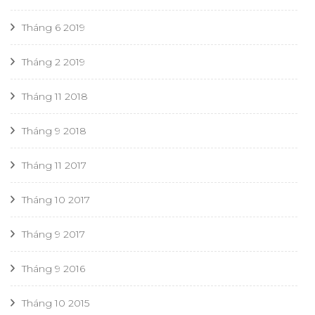
Tháng 6 2019
Tháng 2 2019
Tháng 11 2018
Tháng 9 2018
Tháng 11 2017
Tháng 10 2017
Tháng 9 2017
Tháng 9 2016
Tháng 10 2015