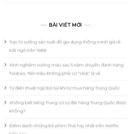
kiếm
cho:
BÀI VIẾT MỚI
Top 10 xưởng sản xuất đồ gia dụng thông minh giá rẻ
bất ngờ trên 1688
Kinh nghiệm xương máu sau 5 năm chuyên đánh hàng
Taobao: Tiền triệu không phải cứ “click” là về
Từ điển thuật ngữ bỏ túi khi tự mua hàng Trung Quốc
Không biết tiếng Trung có tự đặt hàng Trung Quốc được
không?
Điểm danh những bộ phim Thái hay nhất trên Netflix
hiện nay.