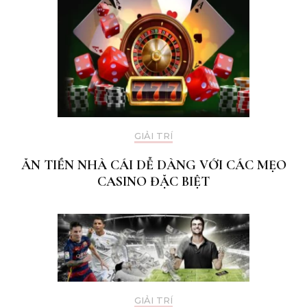
GIẢI TRÍ
ĂN TIỀN NHÀ CÁI DỄ DÀNG VỚI CÁC MẸO
CASINO ĐẶC BIỆT
GIẢI TRÍ