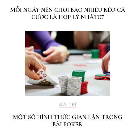
MỖI NGÀY NÊN CHƠI BAO NHIÊU KÈO CÁ
CƯỢC LÀ HỢP LÝ NHẤT???
GIẢI TRÍ
MỘT SỐ HÌNH THỨC GIAN LẬN TRONG
BÀI POKER