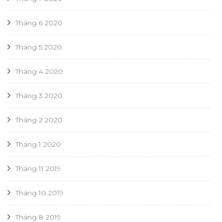
Tháng 6 2020
Tháng 5 2020
Tháng 4 2020
Tháng 3 2020
Tháng 2 2020
Tháng 1 2020
Tháng 11 2019
Tháng 10 2019
Tháng 8 2019