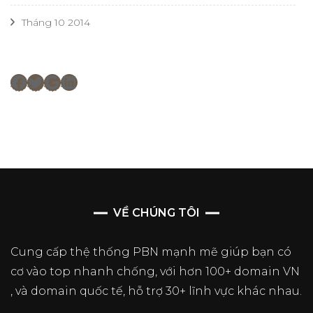
Tháng 10 2014
Facebook
Twitter
Google
LinkedIn
VỀ CHÚNG TÔI
Cung cấp thệ thống PBN mạnh mẽ giúp bạn có
cơ vào top nhanh chống, với hơn 100+ domain VN
, và domain quốc tế, hỗ trợ 30+ lĩnh vực khác nhau.