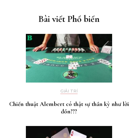
Bài viết Phổ biến
GIẢI TRÍ
Chiến thuật Alembert có thật sự thần kỳ như lời
đồn???