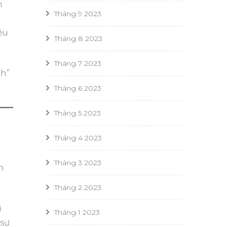
n
Tháng 9 2023
ệu
Tháng 8 2023
Tháng 7 2023
ch”
Tháng 6 2023
Tháng 5 2023
Tháng 4 2023
Tháng 3 2023
n
Tháng 2 2023
i
Tháng 1 2023
 sự