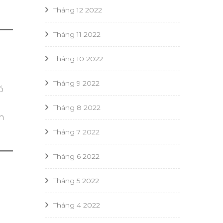
Tháng 12 2022
Tháng 11 2022
Tháng 10 2022
Tháng 9 2022
ó
Tháng 8 2022
ạn
Tháng 7 2022
Tháng 6 2022
Tháng 5 2022
Tháng 4 2022