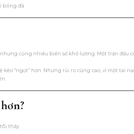
i bóng đá.
, nhưng cũng nhiều biến số khó lường. Một trận đấu c
ỷ lệ kèo “ngọt” hơn. Nhưng rủi ro cũng cao, vì một tai n
ến.
n hơn?
ôi thấy: