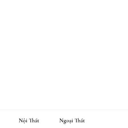
Nội Thất
Ngoại Thất