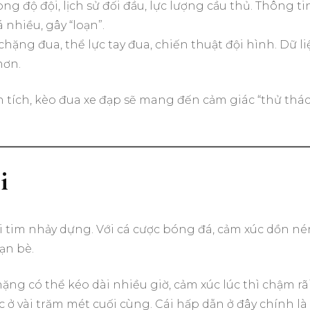
g độ đội, lịch sử đối đầu, lực lượng cầu thủ. Thông ti
 nhiều, gây “loạn”.
chặng đua, thể lực tay đua, chiến thuật đội hình. Dữ li
hơn.
 tích, kèo đua xe đạp sẽ mang đến cảm giác “thử thá
i
i tim nhảy dựng. Với cá cược bóng đá, cảm xúc dồn né
ạn bè.
ặng có thể kéo dài nhiều giờ, cảm xúc lúc thì chậm rã
c ở vài trăm mét cuối cùng. Cái hấp dẫn ở đây chính là