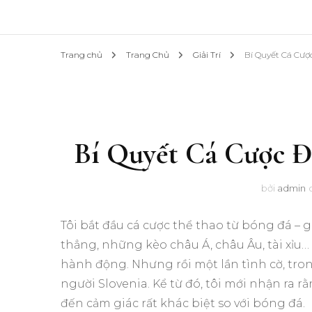
Trang chủ
Trang Chủ
Giải Trí
Bí Quyết Cá Cượ
Bí Quyết Cá Cược Đ
bởi
admin
Tôi bắt đầu cá cược thể thao từ bóng đá –
thẳng, những kèo châu Á, châu Âu, tài xỉu
hành động. Nhưng rồi một lần tình cờ, tron
người Slovenia. Kể từ đó, tôi mới nhận ra 
đến cảm giác rất khác biệt so với bóng đá.