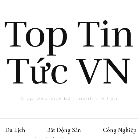
Top Tin
Tức VN
Giúp web site bạn mạnh mẽ hơn
Du Lịch
Bất Động Sản
Công Nghiệp