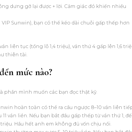
ỗng dưng gỡ lại được + lời. Cảm giác đó khiến nhiều
h VIP Sunwin), bạn có thể kéo dài chuỗi gấp thếp hơn
 liên tục (tổng lỗ 1,4 triệu), ván thứ 4 gấp lên 1,6 tri
ư thiên tài.
 đến mức nào?
là phần mình muốn các bạn đọc thật kỹ.
unwin hoàn toàn có thể ra cầu ngược 8–10 ván liên tiếp
 11 ván liền. Nếu bạn bắt đầu gấp thếp từ ván thứ 1, đ
triệu. Hầu hết anh em không đủ vốn chịu nổi.