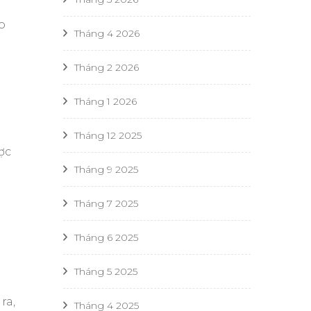
o
Tháng 4 2026
Tháng 2 2026
Tháng 1 2026
Tháng 12 2025
ợc
Tháng 9 2025
Tháng 7 2025
Tháng 6 2025
Tháng 5 2025
ra,
Tháng 4 2025