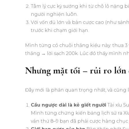
Tâm lý cực kỳ sướng khi từ chỗ lỗ nặng b
người nghiện luôn.
Với vốn đủ lớn và bàn cược cao (như sản
trước khi chạm giới hạn.
Mình từng có chuỗi thắng kiểu này: thua 3 ván
thắng → lời sạch 200k. Lúc đó thấy mình nh
Nhưng mặt tối – rủi ro lớn
Đây mới là phần quan trọng nhất, và cũng 
Cầu ngược dài là kẻ giết người
Tài xỉu S
Mình từng chứng kiến bảng lịch sử ra Xỉu
ván thứ 8–9 bạn đã phải cược hàng chục 