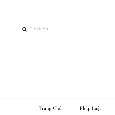
Tìm
kiếm
cho:
Trang Chủ
Pháp Luật