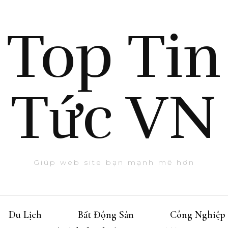
Top Tin
Tức VN
Giúp web site bạn mạnh mẽ hơn
Du Lịch
Bất Động Sản
Công Nghiệp