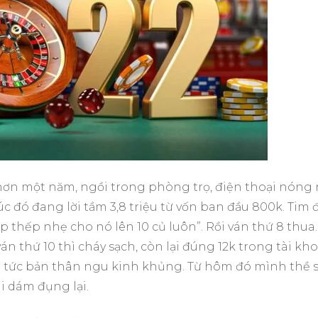
 hơn một năm, ngồi trong phòng trọ, điện thoại nóng 
Lúc đó đang lời tầm 3,8 triệu từ vốn ban đầu 800k. Tim 
ấp thếp nhẹ cho nó lên 10 củ luôn”. Rồi ván thứ 8 thua.
án thứ 10 thì cháy sạch, còn lại đúng 12k trong tài kho
là tức bản thân ngu kinh khủng. Từ hôm đó mình thề 
i dám đụng lại.