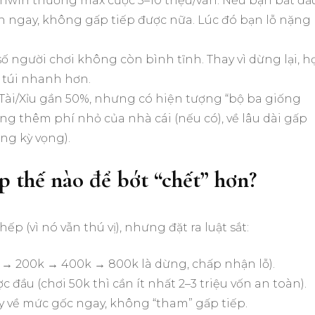
win thường max cược 5–10 triệu/ván. Nếu bạn bắt đầ
ần ngay, không gấp tiếp được nữa. Lúc đó bạn lỗ nặng
 số người chơi không còn bình tĩnh. Thay vì dừng lại, h
 túi nhanh hơn.
Tài/Xỉu gần 50%, nhưng có hiện tượng “bộ ba giống
ộng thêm phí nhỏ của nhà cái (nếu có), về lâu dài gấp
ng kỳ vọng).
p thế nào để bớt “chết” hơn?
p (vì nó vẫn thú vị), nhưng đặt ra luật sắt:
0k → 200k → 400k → 800k là dừng, chấp nhận lỗ).
 đầu (chơi 50k thì cần ít nhất 2–3 triệu vốn an toàn).
y về mức gốc ngay, không “tham” gấp tiếp.