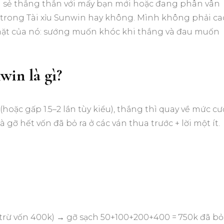
a sẻ thẳng thắn với mấy bạn mới hoặc đang phân vân
trong Tài xỉu Sunwin hay không. Mình không phải ca
 mặt của nó: sướng muốn khóc khi thắng và đau muốn
win là gì?
(hoặc gấp 1.5–2 lần tùy kiểu), thắng thì quay về mức cư
 gỡ hết vốn đã bỏ ra ở các ván thua trước + lời một ít.
trừ vốn 400k) → gỡ sạch 50+100+200+400 = 750k đã bỏ 