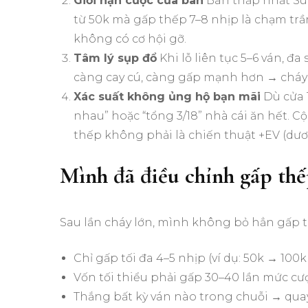
Giới hạn cược của bàn
Bàn thấp nhất Sun
từ 50k mà gấp thếp 7–8 nhịp là chạm tr
không có cơ hội gỡ.
Tâm lý sụp đổ
Khi lỗ liên tục 5–6 ván, đa
càng cay cú, càng gấp mạnh hơn → cháy
Xác suất không ủng hộ bạn mãi
Dù cửa 
nhau” hoặc “tổng 3/18” nhà cái ăn hết. C
thếp không phải là chiến thuật +EV (dươ
Mình đã điều chỉnh gấp thế
Sau lần cháy lớn, mình không bỏ hẳn gấp thế
Chỉ gấp tối đa 4–5 nhịp (ví dụ: 50k → 10
Vốn tối thiểu phải gấp 30–40 lần mức cược
Thắng bất kỳ ván nào trong chuỗi → qua