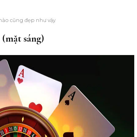
 nào cũng đẹp như vậy.
p (mặt sáng)