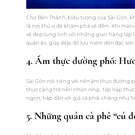
Chợ Bến Thành, biểu tượng của Sài Gòn, 
là nơi thú vị để khám phá về đêm. Khi m
vẻ đẹp lung linh với những gian hàng lấp l
quần áo, giày dép, đồ lưu niệm đến đặc sản
4. Ẩm thực đường phố: Hươ
Sài Gòn nổi tiếng với nền ẩm thực đường
thực càng trở nên nhộn nhịp, tấp nập thự
ngon, hấp dẫn với giá cả phải chăng như hủ
5. Những quán cà phê “cú 