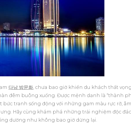
 Nam
다낭 밤문화
, chưa bao giờ khiến du khách thất vọn
hi màn đêm buông xuống. Được mệnh danh là “thành p
 bức tranh sống động với những gam màu rực rỡ, â
trưng. Hãy cùng khám phá những trải nghiệm độc đá
 sống dường như không bao giờ dừng lại.