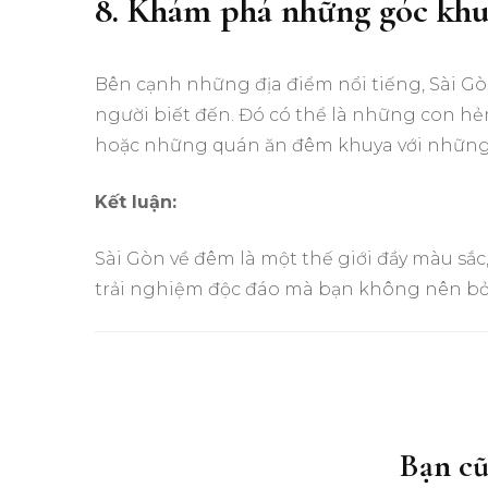
8. Khám phá những góc khu
Bên cạnh những địa điểm nổi tiếng, Sài Gò
người biết đến. Đó có thể là những con 
hoặc những quán ăn đêm khuya với những
Kết luận:
Sài Gòn về đêm là một thế giới đầy màu sắ
trải nghiệm độc đáo mà bạn không nên bỏ 
Điều
hướng
bài
Bạn cũ
viết