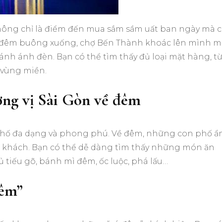
không chỉ là điểm đến mua sắm sầm uất ban ngày mà 
àn đêm buông xuống, chợ Bến Thành khoác lên mình m
ánh ánh đèn. Bạn có thể tìm thấy đủ loại mặt hàng, t
 vùng miền.
ng vị Sài Gòn về đêm
 phố đa dạng và phong phú. Về đêm, những con phố 
c khách. Bạn có thể dễ dàng tìm thấy những món ăn
 tiếu gõ, bánh mì đêm, ốc luộc, phá lấu…
đêm”