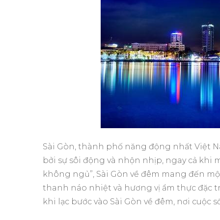
Sài Gòn, thành phố năng động nhất Việt
bởi sự sôi động và nhộn nhịp, ngay cả k
không ngủ”, Sài Gòn về đêm mang đến một
thanh náo nhiệt và hương vị ẩm thực đặc 
khi lạc bước vào Sài Gòn về đêm, nơi cuộc