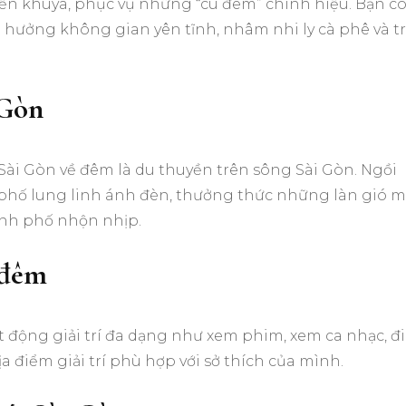
ến khuya, phục vụ những “cú đêm” chính hiệu. Bạn c
 hưởng không gian yên tĩnh, nhâm nhi ly cà phê và t
 Gòn
Sài Gòn về đêm là du thuyền trên sông Sài Gòn. Ngồi
phố lung linh ánh đèn, thưởng thức những làn gió m
ành phố nhộn nhịp.
ề đêm
t động giải trí đa dạng như xem phim, xem ca nhạc, đi
a điểm giải trí phù hợp với sở thích của mình.