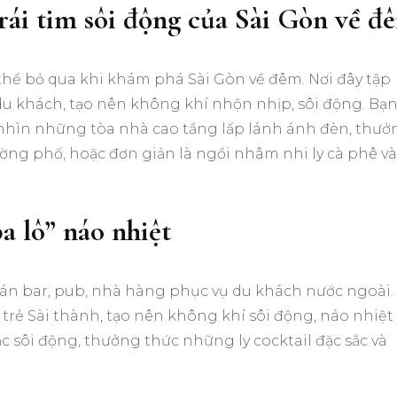
rái tim sôi động của Sài Gòn về đ
hể bỏ qua khi khám phá Sài Gòn về đêm. Nơi đây tập
u khách, tạo nên không khí nhộn nhịp, sôi động. Bạn
 nhìn những tòa nhà cao tầng lấp lánh ánh đèn, thưở
ng phố, hoặc đơn giản là ngồi nhâm nhi ly cà phê và
a lô” náo nhiệt
uán bar, pub, nhà hàng phục vụ du khách nước ngoài.
i trẻ Sài thành, tạo nên không khí sôi động, náo nhiệt
 sôi động, thưởng thức những ly cocktail đặc sắc và