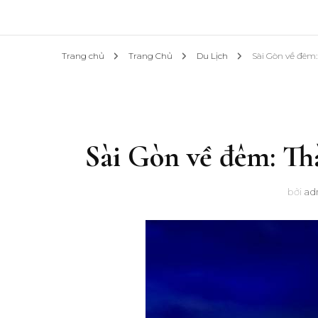
Trang chủ
Trang Chủ
Du Lịch
Sài Gòn về đêm
Sài Gòn về đêm: Th
bởi
ad