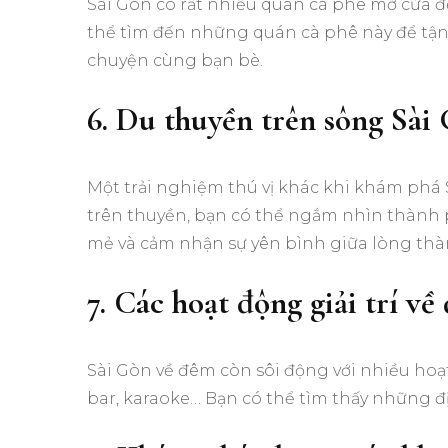
Sài Gòn có rất nhiều quán cà phê mở cửa đ
thể tìm đến những quán cà phê này để tận
chuyện cùng bạn bè.
6. Du thuyền trên sông Sài
Một trải nghiệm thú vị khác khi khám phá 
trên thuyền, bạn có thể ngắm nhìn thành 
mẻ và cảm nhận sự yên bình giữa lòng th
7. Các hoạt động giải trí v
Sài Gòn về đêm còn sôi động với nhiều hoạ
bar, karaoke… Bạn có thể tìm thấy những đị