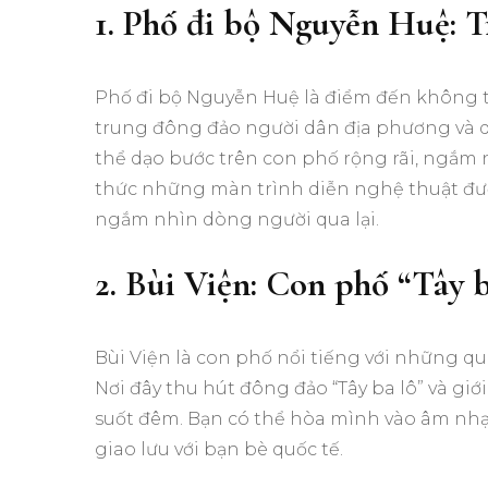
1. Phố đi bộ Nguyễn Huệ: T
Phố đi bộ Nguyễn Huệ là điểm đến không t
trung đông đảo người dân địa phương và d
thể dạo bước trên con phố rộng rãi, ngắm
thức những màn trình diễn nghệ thuật đườ
ngắm nhìn dòng người qua lại.
2. Bùi Viện: Con phố “Tây b
Bùi Viện là con phố nổi tiếng với những q
Nơi đây thu hút đông đảo “Tây ba lô” và giớ
suốt đêm. Bạn có thể hòa mình vào âm nhạc
giao lưu với bạn bè quốc tế.