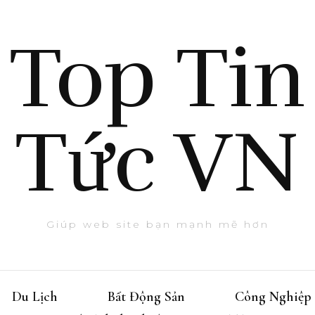
Top Tin
Tức VN
Giúp web site bạn mạnh mẽ hơn
Du Lịch
Bất Động Sản
Công Nghiệp