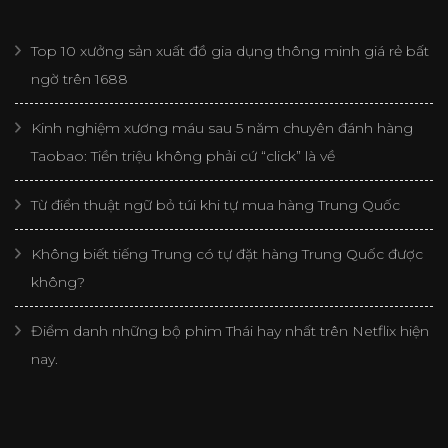
Top 10 xưởng sản xuất đồ gia dụng thông minh giá rẻ bất
ngờ trên 1688
Kinh nghiệm xương máu sau 5 năm chuyên đánh hàng
Taobao: Tiền triệu không phải cứ “click” là về
Từ điển thuật ngữ bỏ túi khi tự mua hàng Trung Quốc
Không biết tiếng Trung có tự đặt hàng Trung Quốc được
không?
Điểm danh những bộ phim Thái hay nhất trên Netflix hiện
nay.