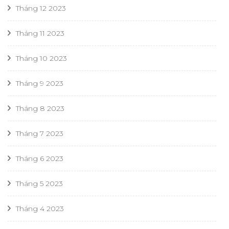
Tháng 12 2023
Tháng 11 2023
Tháng 10 2023
Tháng 9 2023
Tháng 8 2023
Tháng 7 2023
Tháng 6 2023
Tháng 5 2023
Tháng 4 2023