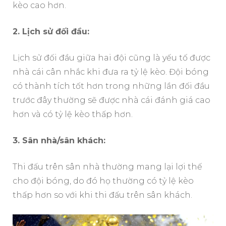
kèo cao hơn.
2. Lịch sử đối đầu:
Lịch sử đối đầu giữa hai đội cũng là yếu tố được
nhà cái cân nhắc khi đưa ra tỷ lệ kèo. Đội bóng
có thành tích tốt hơn trong những lần đối đầu
trước đây thường sẽ được nhà cái đánh giá cao
hơn và có tỷ lệ kèo thấp hơn.
3. Sân nhà/sân khách:
Thi đấu trên sân nhà thường mang lại lợi thế
cho đội bóng, do đó họ thường có tỷ lệ kèo
thấp hơn so với khi thi đấu trên sân khách.