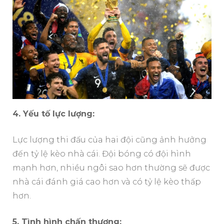
4. Yếu tố lực lượng:
Lực lượng thi đấu của hai đội cũng ảnh hưởng
đến tỷ lệ kèo nhà cái. Đội bóng có đội hình
mạnh hơn, nhiều ngôi sao hơn thường sẽ được
nhà cái đánh giá cao hơn và có tỷ lệ kèo thấp
hơn.
5. Tình hình chấn thương: