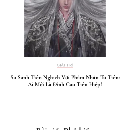
GIẢI TRÍ
So Sánh Tiên Nghịch Với Phàm Nhân Tu Tiên:
Ai Mới Là Đỉnh Cao Tiên Hiệp?