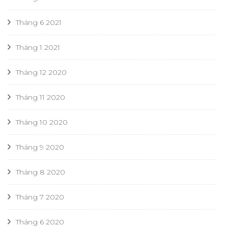
Tháng 6 2021
Tháng 1 2021
Tháng 12 2020
Tháng 11 2020
Tháng 10 2020
Tháng 9 2020
Tháng 8 2020
Tháng 7 2020
Tháng 6 2020