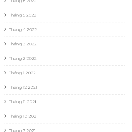
Tháng 6 2022
Tháng 5 2022
Tháng 4 2022
Tháng 3 2022
Tháng 2 2022
Tháng 1 2022
Tháng 12 2021
Tháng 11 2021
Tháng 10 2021
Tháng 7 2021