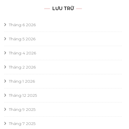
LƯU TRỮ
Tháng 6 2026
Tháng 5 2026
Tháng 4 2026
Tháng 2 2026
Tháng 1 2026
Tháng 12 2025
Tháng 9 2025
Tháng 7 2025