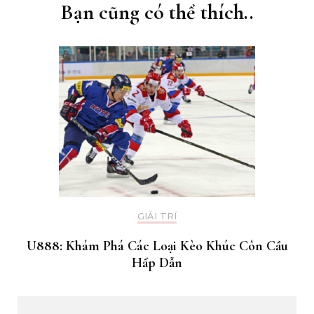
bài
Bạn cũng có thể thích..
viết
GIẢI TRÍ
U888: Khám Phá Các Loại Kèo Khúc Côn Cầu
Hấp Dẫn