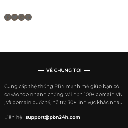
Facebook
Twitter
Google
LinkedIn
VỀ CHÚNG TÔI
Cung cấp thệ thống PBN mạnh mẽ giúp bạn có
cơ vào top nhanh chống, với hơn 100+ domain VN
, và domain quốc tế, hỗ trợ 30+ lĩnh vực khác nhau.
Liên hệ :
support@pbn24h.com