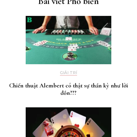
Bài viết Phổ biến
GIẢI TRÍ
Chiến thuật Alembert có thật sự thần kỳ như lời
đồn???