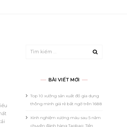
Tìm
kiếm
cho:
BÀI VIẾT MỚI
Top 10 xưởng sản xuất đồ gia dụng
thông minh giá rẻ bất ngờ trên 1688
Điều
hất
Kinh nghiệm xương máu sau 5 năm
cái
chuyên đánh hàng Taobao: Tiền