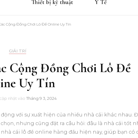
Thiết bị kỹ thuật
Y Tế
ác Cộng Đồng Chơi Lô Đề Online Uy Tín
GIẢI TRÍ
c Cộng Đồng Chơi Lô Đề
ine Uy Tín
cập nhật vào
Tháng 9 3, 2024
động với sự xuất hiện của nhiều nhà cái khác nhau. 
họn, nhưng cũng đặt ra câu hỏi: đâu là nhà cái tốt n
 nhà cái lô đề online hàng đầu hiện nay, giúp bạn có 