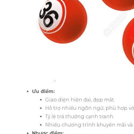
Ưu điểm:
Giao diện hiện đại, đẹp mắt
Hỗ trợ nhiều ngôn ngữ, phù hợp với
Tỷ lệ trả thưởng cạnh tranh
Nhiều chương trình khuyến mãi và 
Nhược điểm: