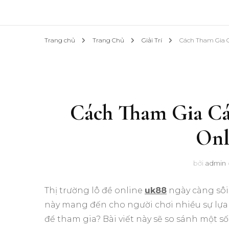
Trang chủ
Trang Chủ
Giải Trí
Cách Tham Gia C
Cách Tham Gia Cá
Onl
bởi
admin
Thị trường lô đề online
uk88
ngày càng sôi 
này mang đến cho người chơi nhiều sự lựa c
để tham gia? Bài viết này sẽ so sánh một số