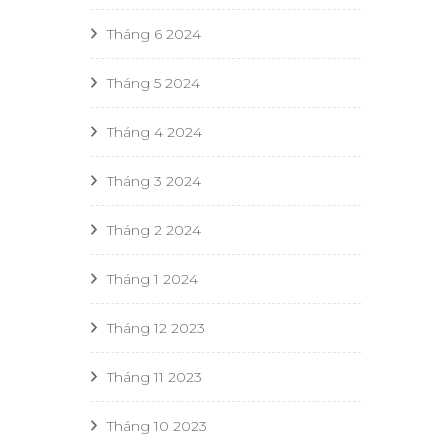
Tháng 6 2024
Tháng 5 2024
Tháng 4 2024
Tháng 3 2024
Tháng 2 2024
Tháng 1 2024
Tháng 12 2023
Tháng 11 2023
Tháng 10 2023