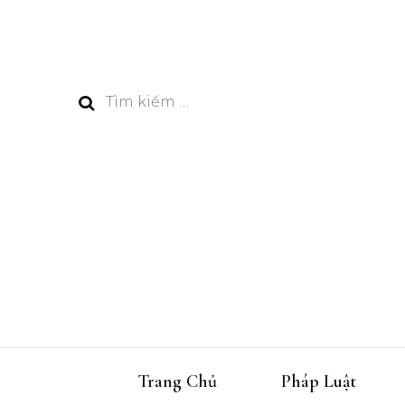
Tìm
kiếm
cho:
Trang Chủ
Pháp Luật