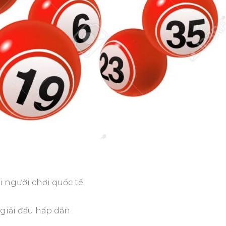
 người chơi quốc tế
giải đấu hấp dẫn