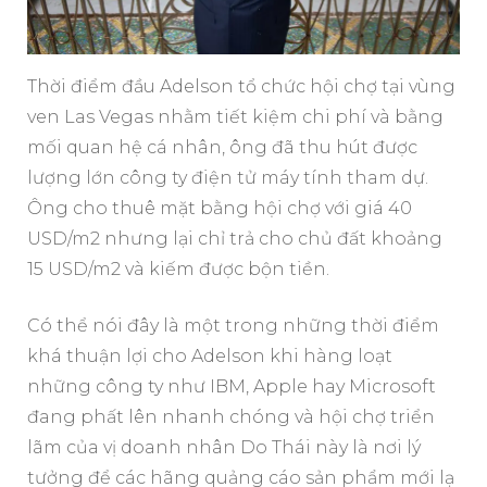
Thời điểm đầu Adelson tổ chức hội chợ tại vùng
ven Las Vegas nhằm tiết kiệm chi phí và bằng
mối quan hệ cá nhân, ông đã thu hút được
lượng lớn công ty điện tử máy tính tham dự.
Ông cho thuê mặt bằng hội chợ với giá 40
USD/m2 nhưng lại chỉ trả cho chủ đất khoảng
15 USD/m2 và kiếm được bộn tiền.
Có thể nói đây là một trong những thời điểm
khá thuận lợi cho Adelson khi hàng loạt
những công ty như IBM, Apple hay Microsoft
đang phất lên nhanh chóng và hội chợ triển
lãm của vị doanh nhân Do Thái này là nơi lý
tưởng để các hãng quảng cáo sản phẩm mới lạ