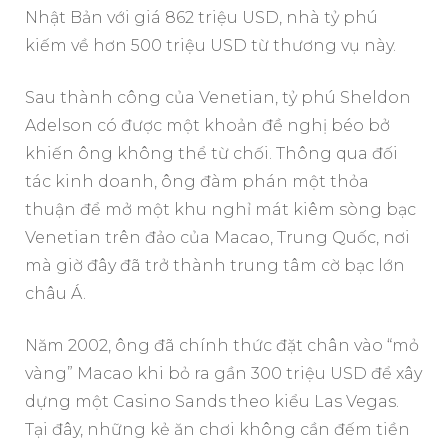
Nhật Bản với giá 862 triệu USD, nhà tỷ phú
kiếm về hơn 500 triệu USD từ thương vụ này.
Sau thành công của Venetian, tỷ phú Sheldon
Adelson có được một khoản đề nghị béo bở
khiến ông không thể từ chối. Thông qua đối
tác kinh doanh, ông đàm phán một thỏa
thuận để mở một khu nghỉ mát kiêm sòng bạc
Venetian trên đảo của Macao, Trung Quốc, nơi
mà giờ đây đã trở thành trung tâm cờ bạc lớn
châu Á.
Năm 2002, ông đã chính thức đặt chân vào “mỏ
vàng” Macao khi bỏ ra gần 300 triệu USD để xây
dựng một Casino Sands theo kiểu Las Vegas.
Tại đây, những kẻ ăn chơi không cần đếm tiền