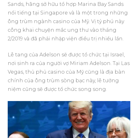
Sands, hãng sở hữu tổ hợp Marina Bay Sands
nổi tiếng tại Singapore và là một trong những
ông trùm ngành casino của Mỹ. Vị tỷ phú này
công khai chuyện mắc ung thư vào tháng
2/2019 và đã phải nhập viện điều trị nhiều lần.
Lễ tang của Adelson sẽ được tổ chức tại Israel,
nơi sinh ra của người vợ Miriam Adelson. Tại Las
Vegas, thủ phủ casino của Mỹ cũng là địa bàn
chính của ông trùm sòng bạc này, lễ tưởng
niệm cũng sẽ được tổ chức song song.