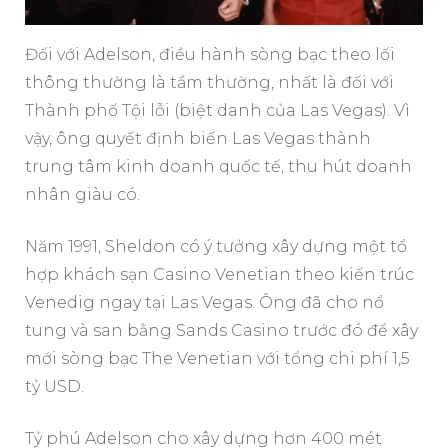
Đối với Adelson, điều hành sòng bạc theo lối
thông thường là tầm thường, nhất là đối với
Thành phố Tội lỗi (biệt danh của Las Vegas). Vì
vậy, ông quyết định biến Las Vegas thành
trung tâm kinh doanh quốc tế, thu hút doanh
nhân giàu có.
Năm 1991, Sheldon có ý tưởng xây dựng một tổ
hợp khách sạn Casino Venetian theo kiến trúc
Venedig ngay tại Las Vegas. Ông đã cho nổ
tung và san bằng Sands Casino trước đó để xây
mới sòng bạc The Venetian với tổng chi phí 1,5
tỷ USD.
Tỷ phú Adelson cho xây dựng hơn 400 mét