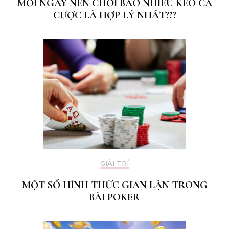
MỖI NGÀY NÊN CHƠI BAO NHIÊU KÈO CÁ
CƯỢC LÀ HỢP LÝ NHẤT???
GIẢI TRÍ
MỘT SỐ HÌNH THỨC GIAN LẬN TRONG
BÀI POKER