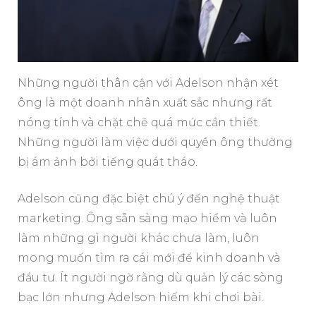
Những người thân cận với Adelson nhận xét
ông là một doanh nhân xuất sắc nhưng rất
nóng tính và chặt chẽ quá mức cần thiết.
Những người làm việc dưới quyền ông thường
bị ám ảnh bởi tiếng quát tháo.
Adelson cũng đặc biệt chú ý đến nghệ thuật
marketing. Ông sẵn sàng mạo hiểm và luôn
làm những gì người khác chưa làm, luôn
mong muốn tìm ra cái mới để kinh doanh và
đầu tư. Ít người ngờ rằng dù quản lý các sòng
bạc lớn nhưng Adelson hiếm khi chơi bài.