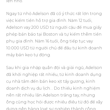
len nhỏ.
Ngay từ nhỏ Adelson đã có ý thức rất lớn trong
việc kiếm tiền hỗ trợ gia đình. Năm 12 tuổi,
Adelson vay 200 USD từ người cậu để mua giấy
phép bán báo tại Boston và tự kiếm thêm tiền
phụ gia đình. Năm 16 tuổi, ông tiếp tục vay
10.000 USD từ người chú để đầu tư kinh doanh
máy bán kẹo tự động.
Sau khi gia nhập quân đội và giải ngũ, Adelson
đã khởi nghiệp rất nhiều, từ kinh doanh dụng
cụ nhà tắm đến bán keo xịt tẩy gương, kinh
doanh dịch vụ du lịch… Do thiếu kinh nghiệm
nên rất nhiều lần Adelson trắng tay, nhưng
ông cũng học hỏi được nhiều điều từ đó để xây
dựng nên hàng loạt sự nghiệp thành công.