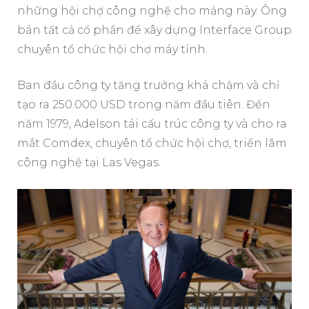
những hội chợ công nghệ cho mảng này. Ông
bán tất cả cổ phần để xây dựng Interface Group
chuyên tổ chức hội chợ máy tính.
Ban đầu công ty tăng trưởng khá chậm và chỉ
tạo ra 250.000 USD trong năm đầu tiên. Đến
năm 1979, Adelson tái cấu trúc công ty và cho ra
mắt Comdex, chuyên tổ chức hội chợ, triển lãm
công nghệ tại Las Vegas.