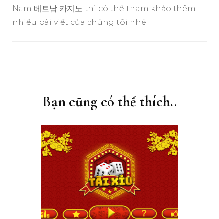
Nam
베트남 카지노
thì có thể tham khảo thêm
nhiều bài viết của chúng tôi nhé.
Điều
hướng
bài
Bạn cũng có thể thích..
viết