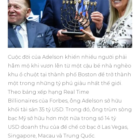
Cuộc đời của Adelson khiến nhiều người phải
hâm mộ khi vươn lên từ một cậu bé nhà nghèo
khu ổ chuột tại thành phố Boston để trở thành
một trong những tỷ phú giàu nhất thế giới.
Theo bảng xếp hạng Real Time
Billionaires của Forbes, ông Adelson sở hữu
khối tài sản 35 tỷ USD. Trong đó, ông trùm sòng
bạc Mỹ sở hữu hơn một nửa trong số 14 tỷ
USD doanh thu của đế chế cờ bạc ở Las Vegas,
Singapore, Macau và Trung Quốc.