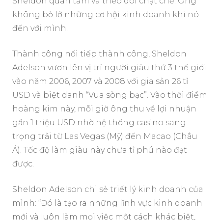
Sheldon quan tâm và theo dõi chặt chẽ. Ông
không bỏ lỡ những cơ hội kinh doanh khi nó
đến với mình.
Thành công nối tiếp thành công, Sheldon
Adelson vươn lên vị trí người giàu thứ 3 thế giới
vào năm 2006, 2007 và 2008 với gia sản 26 tỉ
USD và biệt danh “Vua sòng bạc”. Vào thời điểm
hoàng kim này, mỗi giờ ông thu về lợi nhuận
gần 1 triệu USD nhờ hệ thống casino sang
trọng trải từ Las Vegas (Mỹ) đến Macao (Châu
Á). Tốc độ làm giàu này chưa tỉ phú nào đạt
được.
Sheldon Adelson chi sẻ triết lý kinh doanh của
mình: “Đó là tạo ra những lĩnh vực kinh doanh
mới và luôn làm mọi việc một cách khác biệt,