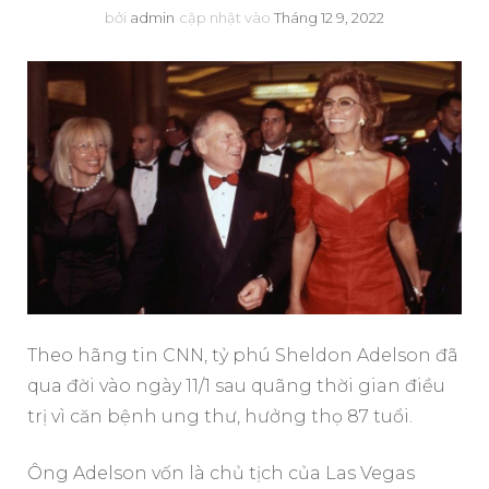
bởi
admin
cập nhật vào
Tháng 12 9, 2022
Theo hãng tin CNN, tỷ phú Sheldon Adelson đã
qua đời vào ngày 11/1 sau quãng thời gian điều
trị vì căn bệnh ung thư, hưởng thọ 87 tuổi.
Ông Adelson vốn là chủ tịch của Las Vegas