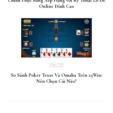
Chinh Phục Bảng Xếp Hạng với Kỹ Thuật Lô Đề
Online Đỉnh Cao
GIẢI TRÍ
So Sánh Poker Texas Và Omaha Trên 23Win:
Nên Chọn Cái Nào?