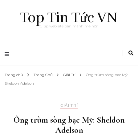
Top Tin Tức VN
Giúp web site bạn mạnh mẽ hơn
Trang chủ
Trang Chủ
Giải Trí
Ông trùm sòng bạc Mỹ:
Sheldon Adelson
GIẢI TRÍ
Ông trùm sòng bạc Mỹ: Sheldon
Adelson