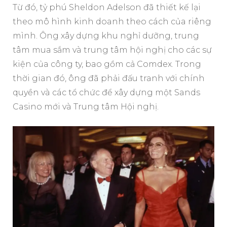
Từ đó, tỷ phú Sheldon Adelson đã thiết kế lại
theo mô hình kinh doanh theo cách của riêng
mình. Ông xây dựng khu nghỉ dưỡng, trung
tâm mua sắm và trung tâm hội nghị cho các sự
kiện của công ty, bao gồm cả Comdex. Trong
thời gian đó, ông đã phải đấu tranh với chính
quyền và các tổ chức để xây dựng một Sands
Casino mới và Trung tâm Hội nghị.