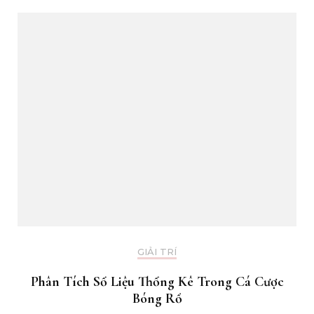
GIẢI TRÍ
Phân Tích Số Liệu Thống Kê Trong Cá Cược
Bóng Rổ