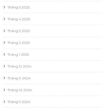
Tháng 5 2025
Tháng 4 2025
Tháng 3 2025
Tháng 2 2025
Tháng 1 2025
Tháng 12 2024
Tháng 11 2024
Tháng 10 2024
Tháng 9 2024