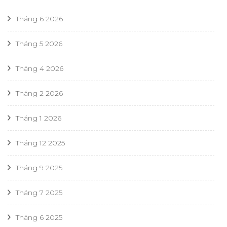
Tháng 6 2026
Tháng 5 2026
Tháng 4 2026
Tháng 2 2026
Tháng 1 2026
Tháng 12 2025
Tháng 9 2025
Tháng 7 2025
Tháng 6 2025