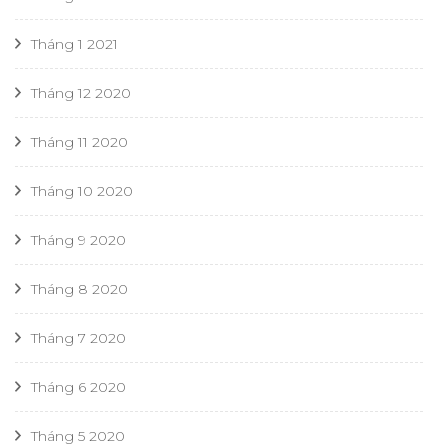
Tháng 1 2021
Tháng 12 2020
Tháng 11 2020
Tháng 10 2020
Tháng 9 2020
Tháng 8 2020
Tháng 7 2020
Tháng 6 2020
Tháng 5 2020