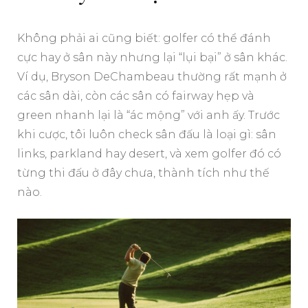
Không phải ai cũng biết: golfer có thể đánh
cực hay ở sân này nhưng lại “lụi bại” ở sân khác.
Ví dụ, Bryson DeChambeau thường rất mạnh ở
các sân dài, còn các sân có fairway hẹp và
green nhanh lại là “ác mộng” với anh ấy. Trước
khi cược, tôi luôn check sân đấu là loại gì: sân
links, parkland hay desert, và xem golfer đó có
từng thi đấu ở đây chưa, thành tích như thế
nào.