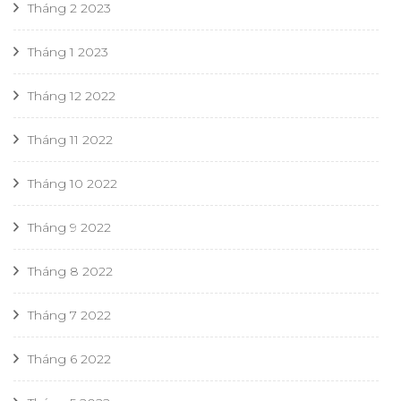
Tháng 2 2023
Tháng 1 2023
Tháng 12 2022
Tháng 11 2022
Tháng 10 2022
Tháng 9 2022
Tháng 8 2022
Tháng 7 2022
Tháng 6 2022