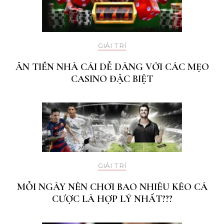
GIẢI TRÍ
ĂN TIỀN NHÀ CÁI DỄ DÀNG VỚI CÁC MẸO
CASINO ĐẶC BIỆT
GIẢI TRÍ
MỖI NGÀY NÊN CHƠI BAO NHIÊU KÈO CÁ
CƯỢC LÀ HỢP LÝ NHẤT???