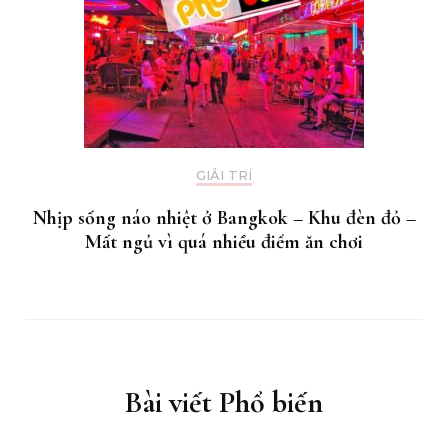
GIẢI TRÍ
Nhịp sống náo nhiệt ở Bangkok – Khu đèn đỏ –
Mất ngủ vì quá nhiều điểm ăn chơi
Bài viết Phổ biến