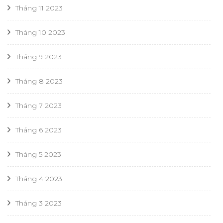
Tháng 11 2023
Tháng 10 2023
Tháng 9 2023
Tháng 8 2023
Tháng 7 2023
Tháng 6 2023
Tháng 5 2023
Tháng 4 2023
Tháng 3 2023