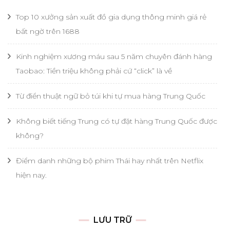
Top 10 xưởng sản xuất đồ gia dụng thông minh giá rẻ
bất ngờ trên 1688
Kinh nghiệm xương máu sau 5 năm chuyên đánh hàng
Taobao: Tiền triệu không phải cứ “click” là về
Từ điển thuật ngữ bỏ túi khi tự mua hàng Trung Quốc
Không biết tiếng Trung có tự đặt hàng Trung Quốc được
không?
Điểm danh những bộ phim Thái hay nhất trên Netflix
hiện nay.
LƯU TRỮ