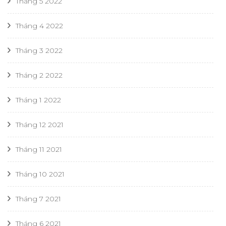
Tháng 5 2022
Tháng 4 2022
Tháng 3 2022
Tháng 2 2022
Tháng 1 2022
Tháng 12 2021
Tháng 11 2021
Tháng 10 2021
Tháng 7 2021
Tháng 6 2021