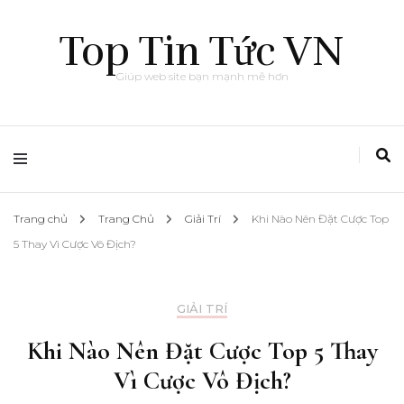
Top Tin Tức VN
Giúp web site bạn mạnh mẽ hơn
Trang chủ
Trang Chủ
Giải Trí
Khi Nào Nên Đặt Cược Top
5 Thay Vì Cược Vô Địch?
GIẢI TRÍ
Khi Nào Nên Đặt Cược Top 5 Thay
Vì Cược Vô Địch?