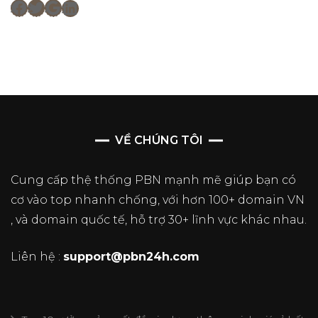
Facebook
Twitter
Google
LinkedIn
VỀ CHÚNG TÔI
Cung cấp thệ thống PBN mạnh mẽ giúp bạn có
cơ vào top nhanh chống, với hơn 100+ domain VN
, và domain quốc tế, hỗ trợ 30+ lĩnh vực khác nhau.
Liên hệ :
support@pbn24h.com