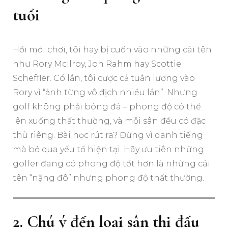
tuổi
Hồi mới chơi, tôi hay bị cuốn vào những cái tên
như Rory McIlroy, Jon Rahm hay Scottie
Scheffler. Có lần, tôi cược cả tuần lương vào
Rory vì “ảnh từng vô địch nhiều lần”. Nhưng
golf không phải bóng đá – phong độ có thể
lên xuống thất thường, và mỗi sân đều có đặc
thù riêng. Bài học rút ra? Đừng vì danh tiếng
mà bỏ qua yếu tố hiện tại. Hãy ưu tiên những
golfer đang có phong độ tốt hơn là những cái
tên “nặng đô” nhưng phong độ thất thường.
2.
Chú ý đến loại sân thi đấu