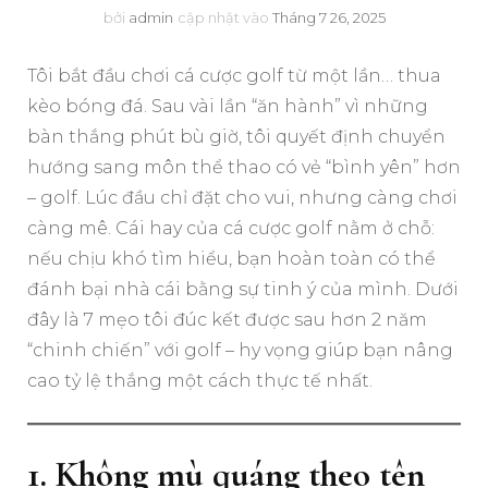
bởi
admin
cập nhật vào
Tháng 7 26, 2025
Tôi bắt đầu chơi cá cược golf từ một lần… thua
kèo bóng đá. Sau vài lần “ăn hành” vì những
bàn thắng phút bù giờ, tôi quyết định chuyển
hướng sang môn thể thao có vẻ “bình yên” hơn
– golf. Lúc đầu chỉ đặt cho vui, nhưng càng chơi
càng mê. Cái hay của cá cược golf nằm ở chỗ:
nếu chịu khó tìm hiểu, bạn hoàn toàn có thể
đánh bại nhà cái bằng sự tinh ý của mình. Dưới
đây là 7 mẹo tôi đúc kết được sau hơn 2 năm
“chinh chiến” với golf – hy vọng giúp bạn nâng
cao tỷ lệ thắng một cách thực tế nhất.
1.
Không mù quáng theo tên