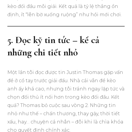
kèo đối đầu mỗi giải. Kết quả là tỷ lệ thắng ổn
định, ít “lên bờ xuống ruộng” như hồi mới chơi.
5.
Đọc kỹ tin tức – kể cả
những chi tiết nhỏ
Một lần tôi đọc được tin Justin Thomas gặp vấn
đề ở cổ tay trước giải đấu. Nhà cái vẫn để kèo
anh ấy khá cao, nhưng tôi tránh ngay lập tức và
chọn đối thủ ít nổi hơn trong kèo đối đầu. Kết
quả? Thomas bỏ cuộc sau vòng 2. Những tin
nhỏ như thế – chấn thương, thay gậy, thời tiết
xấu, hay… chuyện cá nhân – đôi khi là chìa khóa
cho quyết định chính xác.