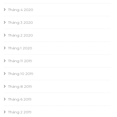
Tháng 4 2020
Tháng 3 2020
Tháng 2 2020
Tháng 1 2020
Tháng 11 2019
Tháng 10 2019
Tháng 8 2019
Tháng 6 2019
Tháng 2 2019