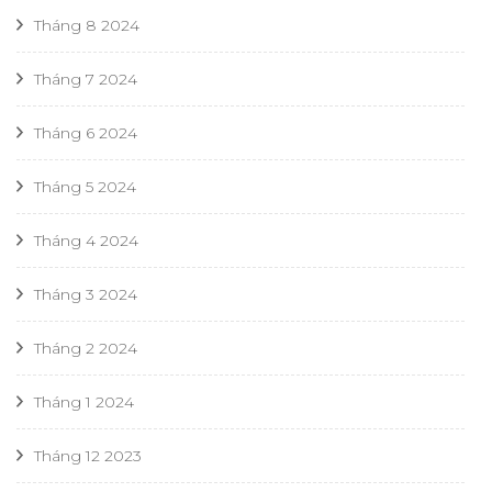
Tháng 8 2024
Tháng 7 2024
Tháng 6 2024
Tháng 5 2024
Tháng 4 2024
Tháng 3 2024
Tháng 2 2024
Tháng 1 2024
Tháng 12 2023