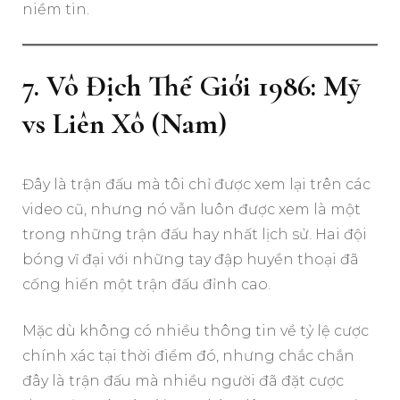
niềm tin.
7. Vô Địch Thế Giới 1986: Mỹ
vs Liên Xô (Nam)
Đây là trận đấu mà tôi chỉ được xem lại trên các
video cũ, nhưng nó vẫn luôn được xem là một
trong những trận đấu hay nhất lịch sử. Hai đội
bóng vĩ đại với những tay đập huyền thoại đã
cống hiến một trận đấu đỉnh cao.
Mặc dù không có nhiều thông tin về tỷ lệ cược
chính xác tại thời điểm đó, nhưng chắc chắn
đây là trận đấu mà nhiều người đã đặt cược