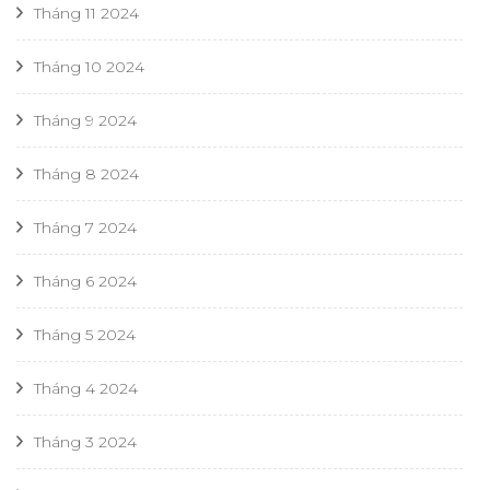
Tháng 11 2024
Tháng 10 2024
Tháng 9 2024
Tháng 8 2024
Tháng 7 2024
Tháng 6 2024
Tháng 5 2024
Tháng 4 2024
Tháng 3 2024