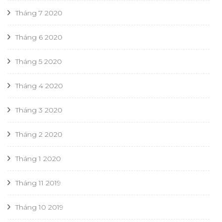
Tháng 7 2020
Tháng 6 2020
Tháng 5 2020
Tháng 4 2020
Tháng 3 2020
Tháng 2 2020
Tháng 1 2020
Tháng 11 2019
Tháng 10 2019