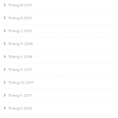
Tháng 8 2019
Tháng 6 2019
Tháng 2 2019
Tháng 11 2018
Tháng 9 2018
Tháng 11 2017
Tháng 10 2017
Tháng 9 2017
Tháng 9 2016