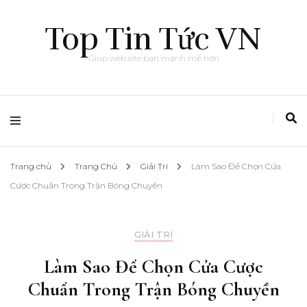
Top Tin Tức VN
Giúp web site bạn mạnh mẽ hơn
Trang chủ
Trang Chủ
Giải Trí
Làm Sao Để Chọn Cửa
Cược Chuẩn Trong Trận Bóng Chuyền
GIẢI TRÍ
Làm Sao Để Chọn Cửa Cược
Chuẩn Trong Trận Bóng Chuyền