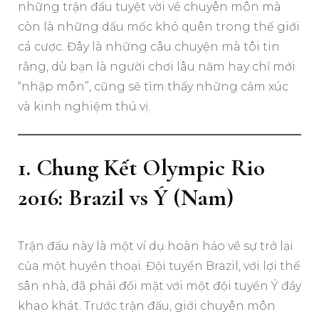
những trận đấu tuyệt vời về chuyên môn mà
còn là những dấu mốc khó quên trong thế giới
cá cược. Đây là những câu chuyện mà tôi tin
rằng, dù bạn là người chơi lâu năm hay chỉ mới
“nhập môn”, cũng sẽ tìm thấy những cảm xúc
và kinh nghiệm thú vị.
1. Chung Kết Olympic Rio
2016: Brazil vs Ý (Nam)
Trận đấu này là một ví dụ hoàn hảo về sự trở lại
của một huyền thoại. Đội tuyển Brazil, với lợi thế
sân nhà, đã phải đối mặt với một đội tuyển Ý đầy
khao khát. Trước trận đấu, giới chuyên môn