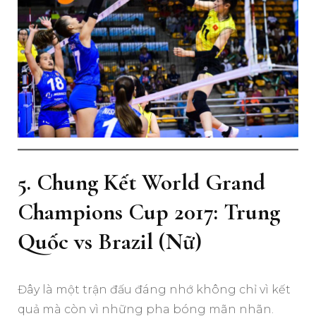
5. Chung Kết World Grand
Champions Cup 2017: Trung
Quốc vs Brazil (Nữ)
Đây là một trận đấu đáng nhớ không chỉ vì kết
quả mà còn vì những pha bóng mãn nhãn.