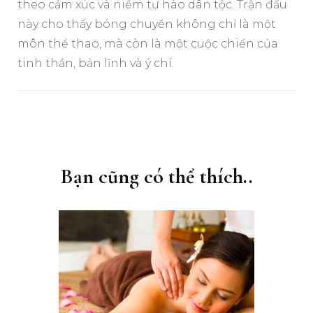
theo cảm xúc và niềm tự hào dân tộc. Trận đấu
này cho thấy bóng chuyền không chỉ là một
môn thể thao, mà còn là một cuộc chiến của
tinh thần, bản lĩnh và ý chí.
Điều
hướng
bài
Bạn cũng có thể thích..
viết