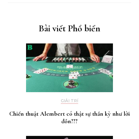
Bài viết Phổ biến
GIẢI TRÍ
Chiến thuật Alembert có thật sự thần kỳ như lời
đồn???