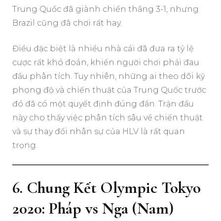
Trung Quốc đã giành chiến thắng 3-1, nhưng
Brazil cũng đã chơi rất hay.
Điều đặc biệt là nhiều nhà cái đã đưa ra tỷ lệ
cược rất khó đoán, khiến người chơi phải đau
đầu phân tích. Tuy nhiên, những ai theo dõi kỹ
phong độ và chiến thuật của Trung Quốc trước
đó đã có một quyết định đúng đắn. Trận đấu
này cho thấy việc phân tích sâu về chiến thuật
và sự thay đổi nhân sự của HLV là rất quan
trọng.
6. Chung Kết Olympic Tokyo
2020: Pháp vs Nga (Nam)