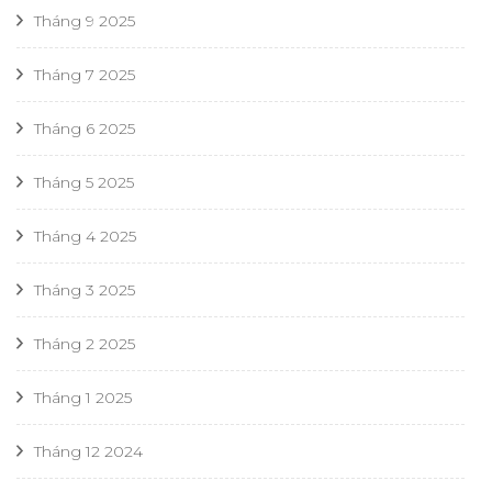
Tháng 9 2025
Tháng 7 2025
Tháng 6 2025
Tháng 5 2025
Tháng 4 2025
Tháng 3 2025
Tháng 2 2025
Tháng 1 2025
Tháng 12 2024