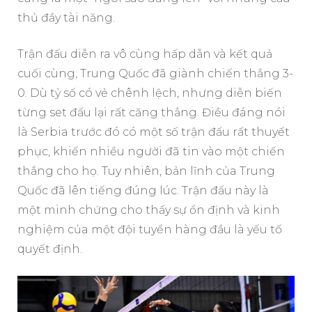
thủ đầy tài năng.
Trận đấu diễn ra vô cùng hấp dẫn và kết quả
cuối cùng, Trung Quốc đã giành chiến thắng 3-
0. Dù tỷ số có vẻ chênh lệch, nhưng diễn biến
từng set đấu lại rất căng thẳng. Điều đáng nói
là Serbia trước đó có một số trận đấu rất thuyết
phục, khiến nhiều người đã tin vào một chiến
thắng cho họ. Tuy nhiên, bản lĩnh của Trung
Quốc đã lên tiếng đúng lúc. Trận đấu này là
một minh chứng cho thấy sự ổn định và kinh
nghiệm của một đội tuyển hàng đầu là yếu tố
quyết định.