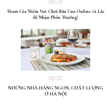
GIẢI TRÍ
Tham Gia Niềm Vui: Chơi Bầu Cua Online và Lắc
để Nhận Phần Thưởng!
GIẢI TRÍ
NHỮNG NHÀ HÀNG NGON, CHẤT LƯỢNG
Ở HÀ NỘI