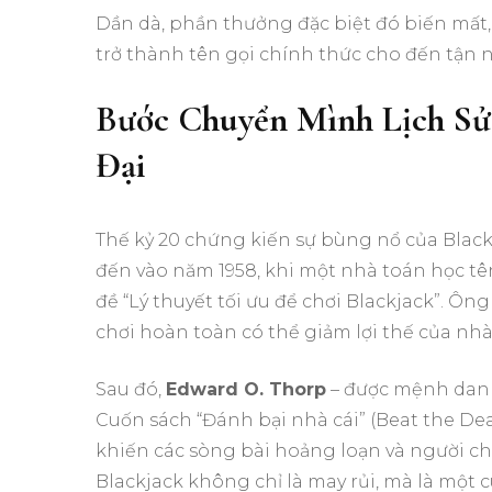
Dần dà, phần thưởng đặc biệt đó biến mất, 
trở thành tên gọi chính thức cho đến tận 
Bước Chuyển Mình Lịch Sử:
Đại
Thế kỷ 20 chứng kiến sự bùng nổ của Blackj
đến vào năm 1958, khi một nhà toán học t
đề “Lý thuyết tối ưu để chơi Blackjack”. Ôn
chơi hoàn toàn có thể giảm lợi thế của nhà
Sau đó,
Edward O. Thorp
– được mệnh danh 
Cuốn sách “Đánh bại nhà cái” (Beat the De
khiến các sòng bài hoảng loạn và người ch
Blackjack không chỉ là may rủi, mà là một cu