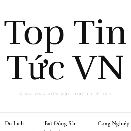
Top Tin
Tức VN
Giúp web site bạn mạnh mẽ hơn
Du Lịch
Bất Động Sản
Công Nghiệp