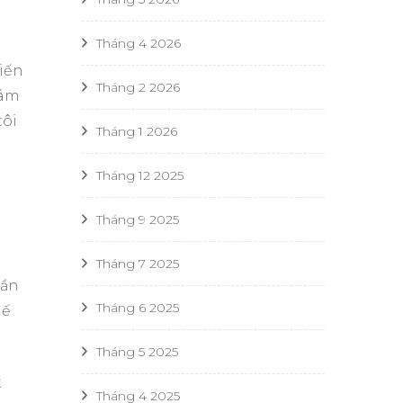
Tháng 4 2026
iến
Tháng 2 2026
hám
tôi
Tháng 1 2026
Tháng 12 2025
Tháng 9 2025
Tháng 7 2025
hần
Tháng 6 2025
hế
Tháng 5 2025
t
Tháng 4 2025