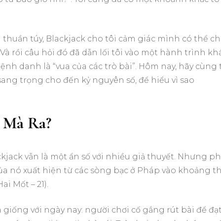
thuần túy, Blackjack cho tôi cảm giác mình có thể ch
Và rồi câu hỏi đó đã dẫn lối tôi vào một hành trình k
ệnh danh là “vua của các trò bài”. Hôm nay, hãy cùng 
ang trọng cho đến kỷ nguyên số, để hiểu vì sao
.
 Mà Ra?
kjack vẫn là một ẩn số với nhiều giả thuyết. Nhưng p
của nó xuất hiện từ các sòng bạc ở Pháp vào khoảng t
ai Mốt – 21).
 giống với ngày nay: người chơi cố gắng rút bài để đạ