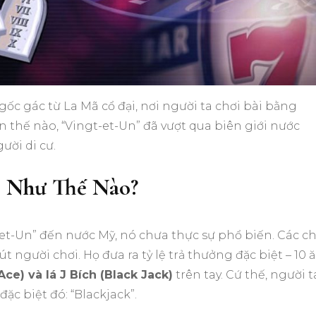
gốc gác từ La Mã cổ đại, nơi người ta chơi bài bằng
thế nào, “Vingt-et-Un” đã vượt qua biên giới nước
ời di cư.
i Như Thế Nào?
t-et-Un” đến nước Mỹ, nó chưa thực sự phổ biến. Các c
 người chơi. Họ đưa ra tỷ lệ trả thưởng đặc biệt – 10 ă
Ace) và lá J Bích (Black Jack)
trên tay. Cứ thế, người t
ặc biệt đó: “Blackjack”.