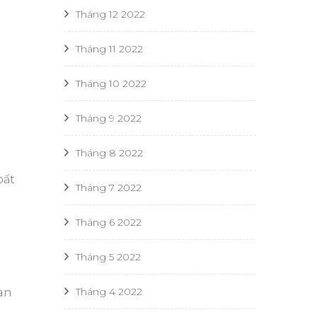
Tháng 12 2022
Tháng 11 2022
t
Tháng 10 2022
Tháng 9 2022
Tháng 8 2022
bất
Tháng 7 2022
Tháng 6 2022
Tháng 5 2022
Tháng 4 2022
àn