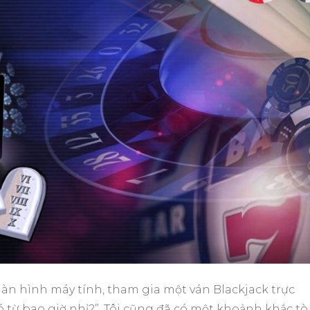
àn hình máy tính, tham gia một ván Blackjack trực
 có từ bao giờ nhỉ?”. Tôi cũng đã có một khoảnh khắc tò