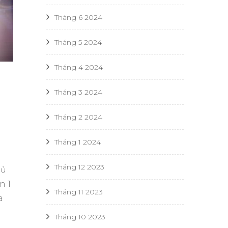
Tháng 6 2024
Tháng 5 2024
Tháng 4 2024
Tháng 3 2024
Tháng 2 2024
Tháng 1 2024
Tháng 12 2023
hủ
n 1
Tháng 11 2023
a
Tháng 10 2023