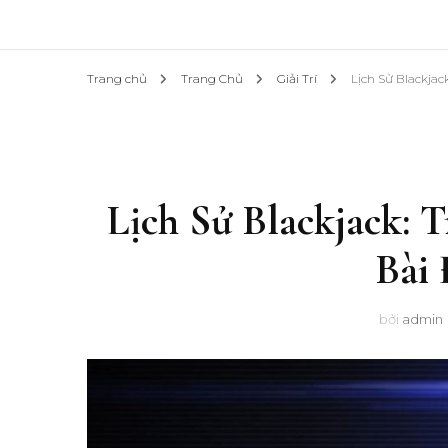
Trang chủ
Trang Chủ
Giải Trí
Lịch Sử Blackjac
Lịch Sử Blackjack: 
Bài
bởi
admin